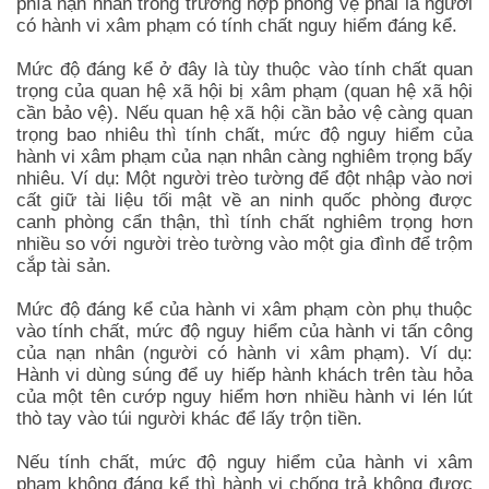
phía nạn nhân trong trường hợp phòng vệ phải là người
có hành vi xâm phạm có tính chất nguy hiểm đáng kể.
Mức độ đáng kể ở đây là tùy thuộc vào tính chất quan
trọng của quan hệ xã hội bị xâm phạm (quan hệ xã hội
cần bảo vệ). Nếu quan hệ xã hội cần bảo vệ càng quan
trọng bao nhiêu thì tính chất, mức độ nguy hiểm của
hành vi xâm phạm của nạn nhân càng nghiêm trọng bấy
nhiêu. Ví dụ: Một người trèo tường để đột nhập vào nơi
cất giữ tài liệu tối mật về an ninh quốc phòng được
canh phòng cẩn thận, thì tính chất nghiêm trọng hơn
nhiều so với người trèo tường vào một gia đình để trộm
cắp tài sản.
Mức độ đáng kể của hành vi xâm phạm còn phụ thuộc
vào tính chất, mức độ nguy hiểm của hành vi tấn công
của nạn nhân (người có hành vi xâm phạm). Ví dụ:
Hành vi dùng súng để uy hiếp hành khách trên tàu hỏa
của một tên cướp nguy hiểm hơn nhiều hành vi lén lút
thò tay vào túi người khác để lấy trộn tiền.
Nếu tính chất, mức độ nguy hiểm của hành vi xâm
phạm không đáng kể thì hành vi chống trả không được