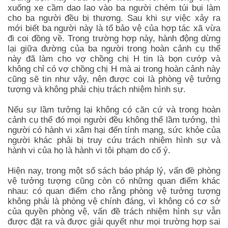
xuống xe cầm dao lao vào ba người chém túi bụi làm
cho ba người đều bị thương. Sau khi sự việc xảy ra
mới biết ba người này là tổ bảo vệ của hợp tác xã vừa
đi coi đồng về. Trong trường hợp này, hành động dừng
lại giữa đường của ba người trong hoàn cảnh cụ thể
này đã làm cho vợ chồng chị H tin là bọn cướp và
không chỉ có vợ chồng chị H mà ai trong hoàn cảnh này
cũng sẽ tin như vậy, nên được coi là phòng vệ tưởng
tượng và không phải chịu trách nhiệm hình sự.
Nếu sự lầm tưởng lại không có căn cứ và trong hoàn
cảnh cụ thể đó mọi người đều không thể lầm tưởng, thì
người có hành vi xâm hại đến tính mạng, sức khỏe của
người khác phải bị truy cứu trách nhiệm hình sự và
hành vi của họ là hành vi tôi phạm do cố ý.
Hiện nay, trong một số sách báo pháp lý, vấn đề phòng
vệ tưởng tượng cũng còn có những quan điểm khác
nhau: có quan điểm cho rằng phòng vệ tưởng tượng
không phải là phòng vệ chính đáng, vì không có cơ sở
của quyền phòng vệ, vấn đề trách nhiệm hình sự vẫn
được đặt ra và được giải quyết như mọi trường hợp sai