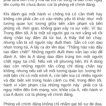
tên cướp thì chưa được coi là phòng vệ chính đáng.
Khi đánh giá một hành vi chống trả có cần thiết hay
không còn phải căn cứ vào nhiều yếu tố khác như: mối
tương quan lực lượng giữa bên xâm phạm và bên
phòng vệ, thời gian, không gian xảy ra sự việc. Ví dụ:
Trong đêm tối, A bị một số người gọi ra nơi vắng vẻ rồi
dùng chân tay đấm đá túi bụi, A thấy thế bỏ chạy,
nhưng vẫn bị số người này đuổi theo. Sẵn có con dao
nhọn trong túi, A lấy ra dơ lên dọa: “Thằng nào vào đây
tao đâm chết!” Những người đuổi theo vẫn lao vào để
đánh A, liền bị A dùng dao đâm trúng tim một người
chết ngay tại chỗ. Nếu xét về phương tiện, thì A dùng
dao còn những người tấn công chỉ dùng chân tay
không, nhưng nếu xét về mối tương quan lực lượng thì
một bên chỉ có một mình A, còn bên kia có nhiều người
và đặc biệt xét trong hoàn cảnh cụ thể, trong đêm tối,
hành vi xâm phạm của những người này phải coi là
nguy hiểm đến tính mạng, sức khỏe của A, nên hành vi
của A được coi là phòng vệ chính đáng.
Phòng vệ chính đáng không chỉ nhằm gạt bỏ sự đe dọa,