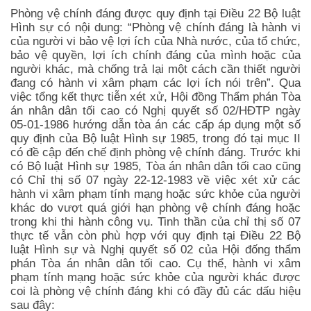
Phòng vệ chính đáng được quy định tại Điều 22 Bộ luật
Hình sự có nội dung: “Phòng vệ chính đáng là hành vi
của người vi bảo vệ lợi ích của Nhà nước, của tổ chức,
bảo vệ quyền, lợi ích chính đáng của mình hoặc của
người khác, mà chống trả lại một cách cần thiết người
đang có hành vi xâm phạm các lợi ích nói trên”. Qua
việc tổng kết thực tiễn xét xử, Hội đồng Thẩm phán Tòa
án nhân dân tối cao có Nghị quyết số 02/HĐTP ngày
05-01-1986 hướng dẫn tòa án các cấp áp dụng một số
quy định của Bộ luật Hình sự 1985, trong đó tại mục II
có đề cập đến chế định phòng vệ chính đáng. Trước khi
có Bộ luật Hình sự 1985, Tòa án nhân dân tối cao cũng
có Chỉ thị số 07 ngày 22-12-1983 về việc xét xử các
hành vi xâm phạm tính mạng hoặc sức khỏe của người
khác do vượt quá giới hạn phòng vệ chính đáng hoặc
trong khi thi hành công vụ. Tinh thần của chỉ thị số 07
thực tế vẫn còn phù hợp với quy định tại Điều 22 Bộ
luật Hình sự và Nghị quyết số 02 của Hội đống thẩm
phán Tòa án nhân dân tối cao. Cụ thể, hành vi xâm
phạm tính mạng hoặc sức khỏe của người khác được
coi là phòng vệ chính đáng khi có đầy đủ các dấu hiệu
sau đây: