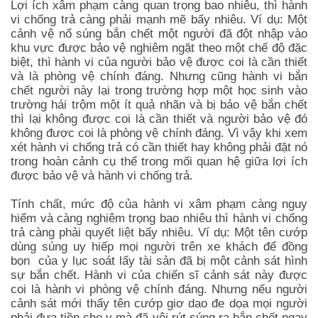
Lợi ích xâm phạm càng quan trọng bao nhiêu, thì hành
vi chống trả càng phải mạnh mẽ bấy nhiêu. Ví dụ: Một
cảnh vệ nổ súng bắn chết một người đã đột nhập vào
khu vực được bảo vệ nghiêm ngặt theo một chế độ đặc
biệt, thì hành vi của người bảo vệ được coi là cần thiết
và là phòng vệ chính đáng. Nhưng cũng hành vi bắn
chết người này lại trong trường hợp một học sinh vào
trường hái trộm một ít quả nhãn và bị bảo vệ bắn chết
thì lại không được coi là cần thiết và người bảo vệ đó
không được coi là phòng vệ chính đáng. Vì vậy khi xem
xét hành vi chống trả có cần thiết hay không phải đặt nó
trong hoàn cảnh cụ thể trong mối quan hệ giữa lợi ích
được bảo vệ và hành vi chống trả.
Tính chất, mức độ của hành vi xâm phạm càng nguy
hiểm và càng nghiêm trọng bao nhiêu thì hành vi chống
trả càng phải quyết liệt bấy nhiêu. Ví dụ: Một tên cướp
dùng súng uy hiếp mọi người trên xe khách để đồng
bọn của y lục soát lấy tài sản đã bị một cảnh sát hình
sự bắn chết. Hành vi của chiến sĩ cảnh sát này được
coi là hành vi phòng vệ chính đáng. Nhưng nếu người
cảnh sát mới thấy tên cướp giơ dao đe dọa mọi người
phải đưa tiền cho y mà đã vội rút súng ra bắn chết ngay