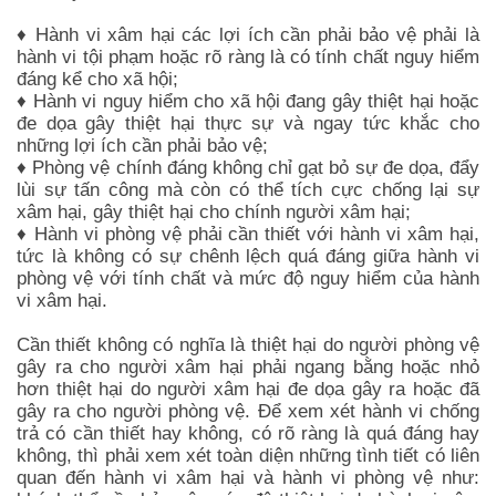
văn phòng luật sư
♦ Hành vi xâm hại các lợi ích cần phải bảo vệ phải là
hành vi tội phạm hoặc rõ ràng là có tính chất nguy hiểm
đáng kể cho xã hội;
♦ Hành vi nguy hiểm cho xã hội đang gây thiệt hại hoặc
đe dọa gây thiệt hại thực sự và ngay tức khắc cho
những lợi ích cần phải bảo vệ;
♦ Phòng vệ chính đáng không chỉ gạt bỏ sự đe dọa, đẩy
lùi sự tấn công mà còn có thể tích cực chống lại sự
xâm hại, gây thiệt hại cho chính người xâm hại;
♦ Hành vi phòng vệ phải cần thiết với hành vi xâm hại,
tức là không có sự chênh lệch quá đáng giữa hành vi
phòng vệ với tính chất và mức độ nguy hiểm của hành
vi xâm hại.
luật sư giỏi
Cần thiết không có nghĩa là thiệt hại do người phòng vệ
gây ra cho người xâm hại phải ngang bằng hoặc nhỏ
hơn thiệt hại do người xâm hại đe dọa gây ra hoặc đã
gây ra cho người phòng vệ. Để xem xét hành vi chống
trả có cần thiết hay không, có rõ ràng là quá đáng hay
không, thì phải xem xét toàn diện những tình tiết có liên
quan đến hành vi xâm hại và hành vi phòng vệ như: