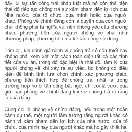
đẩy lùi sự tấn công trái pháp luật mà nó còn thể hiện
thái độ tiếp tục chống trả sự xâm phạm đến lợi ích của
Nhà nước, của tổ chức, của mình hoặc của người
khác. Phòng vệ chính đáng còn là quyền của con người
chứ không phải là nghĩa vụ, nên không yêu cầu phương
pháp, phương tiện của người phòng vệ phải như
phương pháp, phương tiện mà kẻ tấn công sử dụng.
Tóm lại, khi đánh giá hành vi chống trả có cần thiết hay
không phải xem xét một cách toàn diện tất cả các tình
tiết của vụ án, trong đó đặc biệt là thái độ, tâm lý của
người phòng vệ khi xảy ra sự việc, họ không có điều
kiện để bình tĩnh lựa chọn chính xác phương pháp,
phương tiện thích hợp để chống trả, nhất là trong
trường hợp họ bị tấn công bất ngờ, chỉ coi là vượt quá
giới hạn phòng vệ chính đáng khi sự chống trả rõ ràng
là quá đáng.
Cũng coi là phòng vệ chính đáng, nếu trong một hoàn
cảnh cụ thể, một người lầm tưởng rằng người khác có
hành vi xâm phạm đến lợi ích của nhà nước, của tổ
chức, của mình hay của người khác mà họ gây thiệt hại