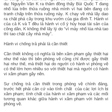
dụ: Nguyễn Văn K ra thăm đồng thấy Bùi Quốc T đang
nhổ lúa trên thửa ruộng nhà mình vì hai bên đang có
tranh chấp trên thửa ruộng này. K chạy về nhà lấy dao
ra chặt phá cây trong khu vườn của gia đình T. Hành vi
của cả K và T đều là hành vi cố ý hủy hoại tài sản của
công dân, K không thể lấy lý do “vì mày nhổ lúa nhà tao
thì tao chặt cây nhà mày”.
Hành vi chống trả phải là cần thiết
Cần thiết không có nghĩa là bên xâm phạm gây thiệt hại
như thế nào thì bên phòng vệ cũng chỉ được gây thiệt
hại như thế, mà thiệt hại do người có hành vi phòng vệ
có thể lớn hơn nhiều so với thiệt hại mà người có hành
vi xâm phạm gây nên.
Sự chống trả cần thiết trong phòng vệ chính đáng,
trước hết phải căn cứ vào tính chất của các lợi ích bị
xâm phạm; tính chất của hành vi xâm phạm và các mối
tương quan khác giữa hành vi xâm phạm với hành vi
phòng vệ.