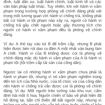
đình, luật dân sự, luật hành chính, luật kinh tế và các
văn bản pháp luật khác. Tuy nhiên, khi xét hành vi xâm
phạm trong trường hợp phòng vệ chính đáng phải xét
trong mối tương quan với hành vi chống trả, không phải
bất cứ hành vi tội phạm nào xảy ra, người có hành vi
chống trả gây chết người hoặc gây thương tích cho
người có hành vi xâm phạm đều là phòng vệ chính
đáng.
Ví dụ: A thò tay vào túi B để trộm cắp, nhưng B phát
hiện được bèn rút dao ra đâm A một nhát vào bụng làm
A chết. Hành vi của B không được coi là phòng vệ
chính đáng mặc dù hành vi xâm phạm của A là hành vi
phạm tội (tội trộm cắp tài sản của công dân).
Ngược lại có những hành vi xâm phạm chưa phải là
hành vi phạm tội, nhưng vì nó xâm phạm nghiêm trọng
đến lợi ích của Nhà nước, của tổ chức và của công dân
nên hành vi chống trả vẫn được coi là phòng vệ chính
đáng. Ví dụ: Một người trèo tường vào khu vực cấm
định hái một ít hoa. Người chiến sĩ bảo vệ phát hiện đã
hô đứng lại, bắn chỉ thiên để bắt người này, nhưng vì
hoảng sợ nên người này vẫn bỏ chạy buộc chiến sĩ bảo