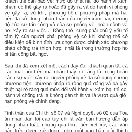
khách thể cần bảo vệ; mức độ thiệt hại do hành vi xâm
phạm có thể gây ra hoặc đã gây ra và do hành vi phòng
vệ gây ra; vũ khí, phương tiện, phương pháp mà hai
bên đã sử dụng; nhân thân của người xâm hại; cường
độ của sự tấn công và của sự phòng vệ; hoàn cảnh và
nơi xảy ra sự việc… Đồng thời cũng phải chú ý yếu tố
tâm lý của người phải phòng vệ có khi không thể có
điều kiện để bình tĩnh lựa chọn được chính xác phương
pháp chống trả thích hợp; nhất là trong trường hợp họ
bị tấn công bất ngờ.
Sau khi đã xem xét một cách đầy đủ, khách quan tất cả
các mặt nói trên mà nhận thấy rõ ràng là trong hoàn
cảnh sự việc xảy ra, người phòng vệ đã sử dụng những
phương tiện, phương pháp rõ ràng quá đáng và đã gây
thiệt hại rõ ràng quá mức đối với hành vi xâm hại thì coi
hành vi chống trả là không cần thiết và là vượt quá giới
hạn phòng vệ chính đáng.
luật sư bào chữa
Tinh thần của Chỉ thị số 07 và Nghị quyết số 02 của Tòa
án nhân dân tối cao tuy chỉ là văn bản hướng dẫn áp
dụng pháp luật, nhưng qua thực tiễn xét xử, các văn
bản trên được sử dụng như một văn bản giải thích