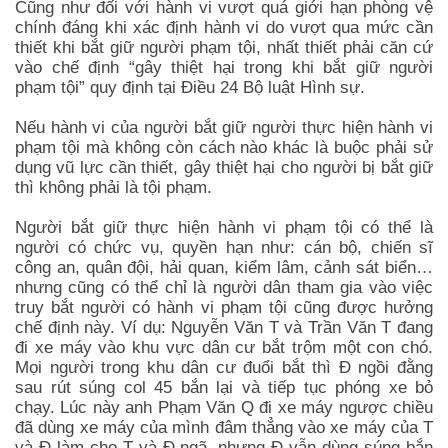
Cũng như đối với hành vi vượt quá giới hạn phòng vệ
chính đáng khi xác định hành vi do vượt qua mức cần
thiết khi bắt giữ người phạm tội, nhất thiết phải căn cứ
vào chế định “gây thiệt hại trong khi bắt giữ người
phạm tội” quy định tại Điều 24 Bộ luật Hình sự.
Nếu hành vi của người bắt giữ người thực hiện hành vi
phạm tội mà không còn cách nào khác là buộc phải sử
dụng vũ lực cần thiết, gây thiệt hại cho người bị bắt giữ
thì không phải là tội phạm.
Người bắt giữ thực hiện hành vi phạm tội có thể là
người có chức vụ, quyền hạn như: cán bộ, chiến sĩ
công an, quân đội, hải quan, kiểm lâm, cảnh sát biển…
nhưng cũng có thể chỉ là người dân tham gia vào việc
truy bắt người có hành vi phạm tội cũng được hưởng
chế định này. Ví dụ: Nguyễn Văn T và Trần Văn T đang
đi xe máy vào khu vực dân cư bắt trộm một con chó.
Mọi người trong khu dân cư đuổi bắt thì Đ ngồi đằng
sau rút súng col 45 bắn lại và tiếp tục phóng xe bỏ
chạy. Lúc này anh Phạm Văn Q đi xe máy ngược chiều
đã dùng xe máy của mình đâm thẳng vào xe máy của T
và Đ làm cho T và Đ ngã, nhưng Đ vẫn dùng súng bắn