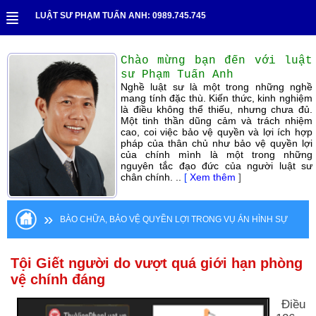
LUẬT SƯ PHẠM TUẤN ANH: 0989.745.745
Chào mừng bạn đến với luật
sư Phạm Tuấn Anh
Nghề luật sư là một trong những nghề
mang tính đặc thù. Kiến thức, kinh nghiệm
là điều không thể thiếu, nhưng chưa đủ.
Một tinh thần dũng cảm và trách nhiệm
cao, coi việc bảo vệ quyền và lợi ích hợp
pháp của thân chủ như bảo vệ quyền lợi
của chính mình là một trong những
nguyên tắc đạo đức của người luật sư
chân chính. ..
[
Xem thêm
]
»
BÀO CHỮA, BẢO VỆ QUYỀN LỢI TRONG VỤ ÁN HÌNH SỰ
Tội Giết người do vượt quá giới hạn phòng
vệ chính đáng
Điều