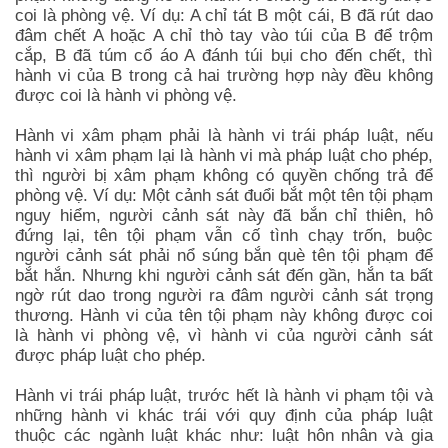
coi là phòng vệ. Ví dụ: A chỉ tát B một cái, B đã rút dao
đâm chết A hoặc A chỉ thò tay vào túi của B để trộm
cắp, B đã túm cổ áo A đánh túi bụi cho đến chết, thì
hành vi của B trong cả hai trường hợp này đều không
được coi là hành vi phòng vệ.
Hành vi xâm phạm phải là hành vi trái pháp luật, nếu
hành vi xâm phạm lại là hành vi mà pháp luật cho phép,
thì người bị xâm phạm không có quyền chống trả để
phòng vệ. Ví dụ: Một cảnh sát đuổi bắt một tên tội phạm
nguy hiểm, người cảnh sát này đã bắn chỉ thiên, hô
đứng lại, tên tội phạm vẫn cố tình chạy trốn, buộc
người cảnh sát phải nổ súng bắn què tên tội phạm để
bắt hắn. Nhưng khi người cảnh sát đến gần, hắn ta bất
ngờ rút dao trong người ra đâm người cảnh sát trọng
thương. Hành vi của tên tội phạm này không được coi
là hành vi phòng vệ, vì hành vi của người cảnh sát
được pháp luật cho phép.
Hành vi trái pháp luật, trước hết là hành vi phạm tội và
những hành vi khác trái với quy định của pháp luật
thuộc các ngành luật khác như: luật hôn nhân và gia