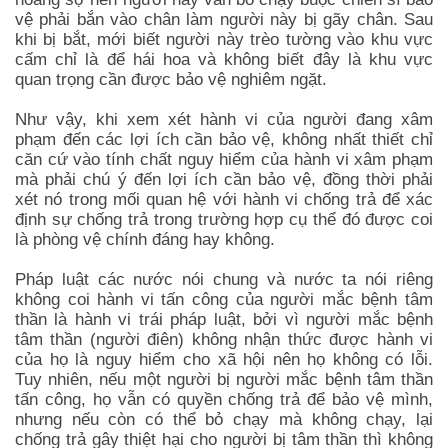
vệ phải bắn vào chân làm người này bị gãy chân. Sau
khi bị bắt, mới biết người này trèo tường vào khu vực
cấm chỉ là để hái hoa và không biết đây là khu vực
quan trọng cần được bảo vệ nghiêm ngặt.
Như vậy, khi xem xét hành vi của người đang xâm
phạm đến các lợi ích cần bảo vệ, không nhất thiết chỉ
căn cứ vào tính chất nguy hiểm của hành vi xâm phạm
mà phải chú ý đến lợi ích cần bảo vệ, đồng thời phải
xét nó trong mối quan hệ với hành vi chống trả để xác
định sự chống trả trong trường hợp cụ thể đó được coi
là phòng vệ chính đáng hay không.
Pháp luật các nước nói chung và nước ta nói riêng
không coi hành vi tấn công của người mắc bệnh tâm
thần là hành vi trái pháp luật, bởi vì người mắc bệnh
tâm thần (người điên) không nhận thức được hành vi
của họ là nguy hiểm cho xã hội nên họ không có lỗi.
Tuy nhiên, nếu một người bị người mắc bệnh tâm thần
tấn công, họ vẫn có quyền chống trả để bảo vệ mình,
nhưng nếu còn có thể bỏ chạy mà không chạy, lại
chống trả gây thiệt hại cho người bị tâm thần thì không