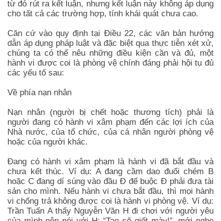
từ đó rút ra kết luận, nhưng kết luận này không áp dụng
cho tất cả các trường hợp, tính khái quát chưa cao.
Căn cứ vào quy định tại Điều 22, các văn bản hướng
dẫn áp dụng pháp luật và đặc biệt qua thực tiễn xét xử,
chúng ta có thể nêu những điều kiện cần và đủ, một
hành vi được coi là phòng vệ chính đáng phải hội tụ đủ
các yếu tố sau:
Về phía nạn nhân
Nạn nhân (người bị chết hoặc thương tích) phải là
người đang có hành vi xâm phạm đến các lợi ích của
Nhà nước, của tổ chức, của cá nhân người phòng vệ
hoặc của người khác.
Đang có hành vi xâm phạm là hành vi đã bắt đầu và
chưa kết thúc. Ví dụ: A đang cầm dao đuổi chém B
hoặc C đang dí súng vào đầu Đ để buộc Đ phải đưa tài
sản cho mình. Nếu hành vi chưa bắt đầu, thì mọi hành
vi chống trả không được coi là hành vi phòng vệ. Ví dụ:
Trần Tuấn A thấy Nguyễn Văn H đi chơi với người yêu
của mình nên nói với H: “Tao sẽ giết mày!”, mới nghe