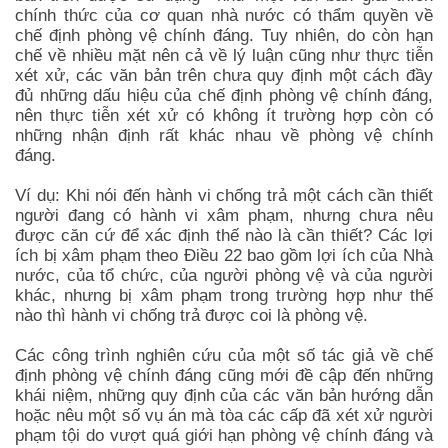
chính thức của cơ quan nhà nước có thẩm quyền về
chế định phòng vệ chính đáng. Tuy nhiên, do còn hạn
chế về nhiều mặt nên cả về lý luận cũng như thực tiễn
xét xử, các văn bản trên chưa quy định một cách đầy
đủ những dấu hiệu của chế định phòng vệ chính đáng,
nên thực tiễn xét xử có không ít trường hợp còn có
những nhận định rất khác nhau về phòng vệ chính
đáng.
luật sư hình sự
Ví dụ: Khi nói đến hành vi chống trả một cách cần thiết
người đang có hành vi xâm phạm, nhưng chưa nêu
được căn cứ để xác định thế nào là cần thiết? Các lợi
ích bị xâm phạm theo Điều 22 bao gồm lợi ích của Nhà
nước, của tổ chức, của người phòng vệ và của người
khác, nhưng bị xâm phạm trong trường hợp như thế
nào thì hành vi chống trả được coi là phòng vệ.
Các công trình nghiên cứu của một số tác giả về chế
định phòng vệ chính đáng cũng mới đề cập đến những
khái niệm, những quy định của các văn bản hướng dẫn
hoặc nêu một số vụ án mà tòa các cấp đã xét xử người
phạm tội do vượt quá giới hạn phòng vệ chính đáng và