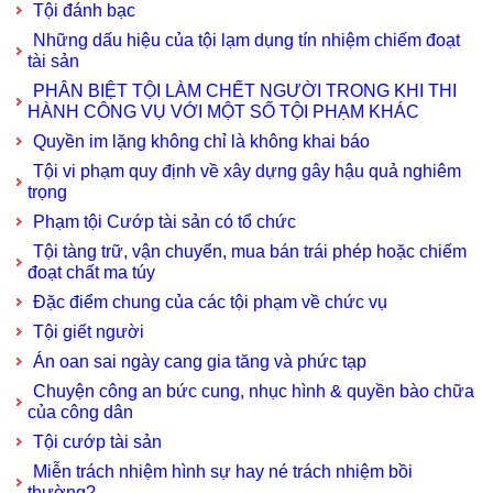
Tội đánh bạc
Những dấu hiệu của tội lạm dụng tín nhiệm chiếm đoạt
tài sản
PHÂN BIỆT TỘI LÀM CHẾT NGƯỜI TRONG KHI THI
HÀNH CÔNG VỤ VỚI MỘT SỐ TỘI PHẠM KHÁC
Quyền im lặng không chỉ là không khai báo
Tội vi phạm quy định về xây dựng gây hậu quả nghiêm
trọng
Phạm tội Cướp tài sản có tổ chức
Tội tàng trữ, vận chuyển, mua bán trái phép hoặc chiếm
đoạt chất ma túy
Đặc điểm chung của các tội phạm về chức vụ
Tội giết người
Án oan sai ngày cang gia tăng và phức tạp
Chuyện công an bức cung, nhục hình & quyền bào chữa
của công dân
Tội cướp tài sản
Miễn trách nhiệm hình sự hay né trách nhiệm bồi
thường?