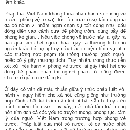
lầm khác.
Pháp luật Việt Nam không thừa nhận hành vi phòng vệ
trước (phòng vệ từ xa), tức là chưa có sự tấn công mà
đã có hành vi nhằm ngăn chặn sự tấn công như: đấu
dòng điện vào cánh cửa để phòng trộm, dùng bẫy để
phòng kẻ gian… Nếu việc phòng vệ trước này lại gây ra
hậu quả làm chết người hoặc gây ra thương tích cho
người khác thì họ bị truy cứu trách nhiệm hình sự như
các trường hợp phạm tội thông thường (giết người
hoặc cố ý gây thương tích). Tuy nhiên, trong thực tiễn
xét xử, nếu hành vi phòng vệ trước lại gây thiệt hại cho
đúng kẻ phạm pháp thì người phạm tội cũng được
chiếu cố giảm nhẹ đáng kể.
Ở đây có vấn đề mâu thuẫn giữa ý thức pháp luật với
hành vi nguy hiểm cho xã hội, cũng giống như trường
hợp đánh chết kẻ trộm cắp khi bị bắt vẫn bị truy cứu
trách nhiệm hình sự. Tuy vậy, các nhà làm luật cũng
nên tính đến cả các yếu tố truyền thống, phong tục, tâm
lý của người Việt Nam trong trường hợp phòng vệ
trước. Pháp luật của một số nước, kể cả nước phát
triển vẫn quy định trong một số trường hợp, phòng vệ