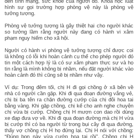
đến tính mạng, sức khỏe của người đó. Khoa học luật
hình sự gọi trường hợp phòng vệ này là phòng vệ
tưởng tượng.
Phòng vệ tưởng tượng là gây thiệt hại cho người khác
so tưởng lầm rằng người này đang có hành vi xâm
phạm nguy hiểm cho xã hội.
Người có hành vi phòng vệ tưởng tượng chỉ được coi
là không có lỗi khi hoàn cảnh cụ thể cho phép người đó
tin một cách hợp lý là có sự xâm phạm thực sự và họ
tin rằng là mình không bị nhầm, nếu đặt người khác vào
hoàn cảnh đó thì cũng sẽ bị nhầm như vậy.
Ví dụ: Trong đêm tối, chị H đi gọi chồng ở xã bên về
nhà có người cần gặp. Khi đi qua đoạn đường vắng vẻ,
chị bị ba tên ra chặn đường cướp của chị đôi hoa tai
bằng vàng. Khi gặp chồng, chị kể cho anh nghe chuyện
chị vừa bị cướp. Chồng chị H mượn con dao rồi dùng
xe đạp đưa vợ về. Khi đi qua đoạn đường mà chị H vừa
bị cướp thì có ba người từ trong bụi cây đi qua đường,
thấy vợ chồng chị H họ đứng lại. Chị H nói với chồng:
“Đúng bọn này vừa cướp hoa tai rồi”. Chồng chị H