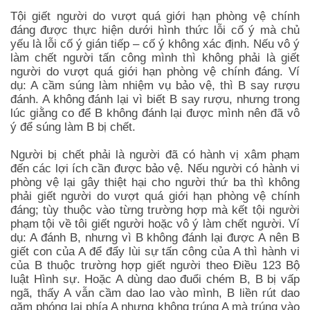
Tội giết người do vượt quá giới hạn phòng vệ chính
đáng được thực hiện dưới hình thức lỗi cố ý mà chủ
yếu là lỗi cố ý gián tiếp – cố ý không xác định. Nếu vô ý
làm chết người tấn công mình thì không phải là giết
người do vượt quá giới hạn phòng vệ chính đáng. Ví
dụ: A cầm súng làm nhiệm vụ bảo vệ, thì B say rượu
đánh. A không đánh lại vì biết B say rượu, nhưng trong
lúc giằng co để B không đánh lại được mình nên đã vô
ý để súng làm B bị chết.
Người bị chết phải là người đã có hành vị xâm phạm
đến các lợi ích cần được bảo vệ. Nếu người có hành vi
phòng vệ lại gây thiệt hại cho người thứ ba thì không
phải giết người do vượt quá giới hạn phòng vệ chính
đáng; tùy thuộc vào từng trường hợp mà kết tội người
phạm tội về tôi giết người hoặc vô ý làm chết người. Ví
dụ: A đánh B, nhưng vì B không đánh lại được A nên B
giết con của A để đẩy lùi sự tấn công của A thì hành vi
của B thuộc trường hợp giết người theo Điều 123 Bộ
luật Hình sự. Hoặc A dùng dao đuổi chém B, B bị vấp
ngã, thấy A vẫn cầm dao lao vào mình, B liền rút dao
găm phóng lại phía A nhưng không trúng A mà trúng vào