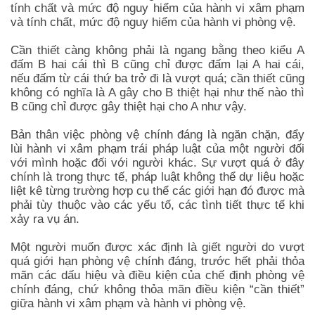
tính chất và mức độ nguy hiểm của hành vi xâm phạm
và tính chất, mức độ nguy hiểm của hành vi phòng vệ.
Cần thiết càng không phải là ngang bằng theo kiểu A
đấm B hai cái thì B cũng chỉ được đấm lại A hai cái,
nếu đấm từ cái thứ ba trở đi là vượt quá; cần thiết cũng
không có nghĩa là A gây cho B thiệt hại như thế nào thì
B cũng chỉ được gây thiệt hại cho A như vậy.
Bản thân việc phòng vệ chính đáng là ngăn chặn, đẩy
lùi hành vi xâm phạm trái pháp luật của một người đối
với mình hoặc đối với người khác. Sự vượt quá ở đây
chính là trong thực tế, pháp luật không thể dự liệu hoặc
liệt kê từng trường hợp cụ thể các giới hạn đó được mà
phải tùy thuộc vào các yếu tố, các tình tiết thực tế khi
xảy ra vụ án.
Một người muốn được xác định là giết người do vượt
quá giới hạn phòng vệ chính đáng, trước hết phải thỏa
mãn các dấu hiệu và điều kiện của chế định phòng vệ
chính đáng, chứ không thỏa mãn điều kiện “cần thiết”
giữa hành vi xâm phạm và hành vi phòng vệ.