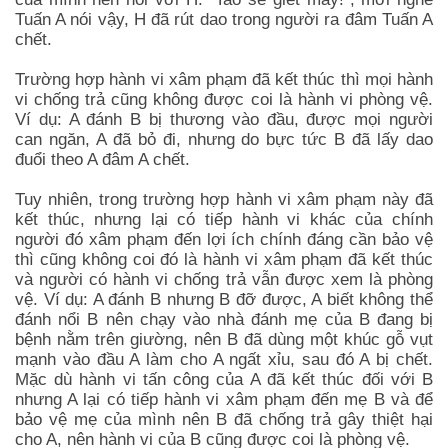
Tuấn A nói vậy, H đã rút dao trong người ra đâm Tuấn A
chết.
Trường hợp hành vi xâm phạm đã kết thúc thì mọi hành
vi chống trả cũng không được coi là hành vi phòng vệ.
Ví dụ: A đánh B bị thương vào đầu, được mọi người
can ngăn, A đã bỏ đi, nhưng do bực tức B đã lấy dao
đuổi theo A đâm A chết.
Tuy nhiên, trong trường hợp hành vi xâm phạm này đã
kết thúc, nhưng lại có tiếp hành vi khác của chính
người đó xâm phạm đến lợi ích chính đáng cần bảo vệ
thì cũng không coi đó là hành vi xâm phạm đã kết thúc
và người có hành vi chống trả vẫn được xem là phòng
vệ. Ví dụ: A đánh B nhưng B đỡ được, A biết không thể
đánh nổi B nên chạy vào nhà đánh mẹ của B đang bị
bệnh nằm trên giường, nên B đã dùng một khúc gỗ vụt
mạnh vào đầu A làm cho A ngất xỉu, sau đó A bị chết.
Mặc dù hành vi tấn công của A đã kết thúc đối với B
nhưng A lại có tiếp hành vi xâm phạm đến mẹ B và để
bảo vệ mẹ của mình nên B đã chống trả gây thiệt hại
cho A, nên hành vi của B cũng được coi là phòng vệ.