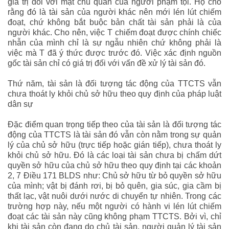
giá trị đối với mặt chủ quan của người phạm tội. Họ cho
rằng đó là tài sản của người khác nên mới lén lút chiếm
đoạt, chứ không bắt buộc bản chất tài sản phải là của
người khác. Cho nên, việc T chiếm đoạt được chính chiếc
nhẫn của mình chỉ là sự ngẫu nhiên chứ không phải là
việc mà T đã ý thức được trước đó. Việc xác định nguồn
gốc tài sản chỉ có giá trị đối với vấn đề xử lý tài sản đó.
Thứ năm, tài sản là đối tượng tác động của TTCTS vẫn
chưa thoát ly khỏi chủ sở hữu theo quy định của pháp luật
dân sự
Đặc điểm quan trọng tiếp theo của tài sản là đối tượng tác
động của TTCTS là tài sản đó vẫn còn nằm trong sự quản
lý của chủ sở hữu (trực tiếp hoặc gián tiếp), chưa thoát ly
khỏi chủ sở hữu. Đó là các loại tài sản chưa bị chấm dứt
quyền sở hữu của chủ sở hữu theo quy định tại các khoản
2, 7 Điều 171 BLDS như: Chủ sở hữu từ bỏ quyền sở hữu
của mình; vật bị đánh rơi, bị bỏ quên, gia súc, gia cầm bị
thất lạc, vật nuôi dưới nước di chuyển tự nhiên. Trong các
trường hợp này, nếu một người có hành vi lén lút chiếm
đoạt các tài sản này cũng không phạm TTCTS. Bởi vì, chỉ
khi tài sản còn đang do chủ tài sản, người quản lý tài sản