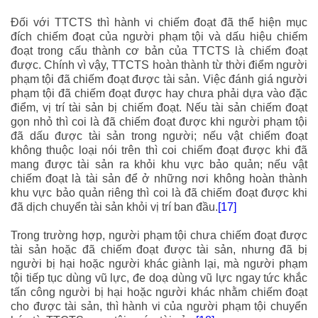
Đối với TTCTS thì hành vi chiếm đoạt đã thể hiện mục
đích chiếm đoạt của người phạm tội và dấu hiệu chiếm
đoạt trong cấu thành cơ bản của TTCTS là chiếm đoạt
được. Chính vì vậy, TTCTS hoàn thành từ thời điểm người
phạm tội đã chiếm đoạt được tài sản. Việc đánh giá người
phạm tội đã chiếm đoạt được hay chưa phải dựa vào đặc
điểm, vị trí tài sản bị chiếm đoạt. Nếu tài sản chiếm đoạt
gọn nhỏ thì coi là đã chiếm đoạt được khi người phạm tội
đã dấu được tài sản trong người; nếu vật chiếm đoạt
không thuộc loại nói trên thì coi chiếm đoạt được khi đã
mang được tài sản ra khỏi khu vực bảo quản; nếu vật
chiếm đoạt là tài sản để ở những nơi không hoàn thành
khu vực bảo quản riêng thì coi là đã chiếm đoạt được khi
đã dịch chuyển tài sản khỏi vị trí ban đầu.
[17]
Trong trường hợp, người phạm tội chưa chiếm đoạt được
tài sản hoặc đã chiếm đoạt được tài sản, nhưng đã bị
người bị hại hoặc người khác giành lại, mà người phạm
tội tiếp tục dùng vũ lực, đe doạ dùng vũ lực ngay tức khắc
tấn công người bị hại hoặc người khác nhằm chiếm đoạt
cho được tài sản, thì hành vi của người phạm tội chuyển