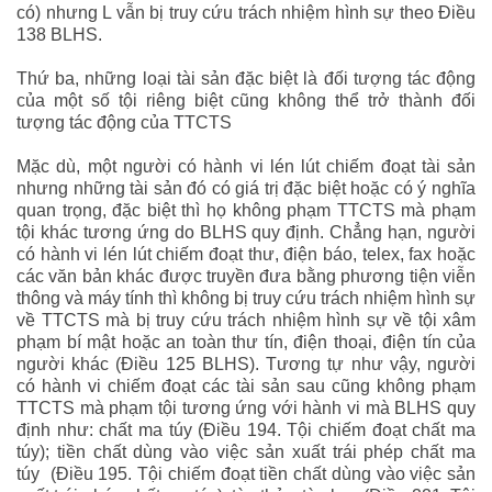
có) nhưng L vẫn bị truy cứu trách nhiệm hình sự theo Điều
138 BLHS.
Thứ ba, những loại tài sản đặc biệt là đối tượng tác động
của một số tội riêng biệt cũng không thể trở thành đối
tượng tác động của TTCTS
Mặc dù, một người có hành vi lén lút chiếm đoạt tài sản
nhưng những tài sản đó có giá trị đặc biệt hoặc có ý nghĩa
quan trọng, đặc biệt thì họ không phạm TTCTS mà phạm
tội khác tương ứng do BLHS quy định. Chẳng hạn, người
có hành vi lén lút chiếm đoạt thư, điện báo, telex, fax hoặc
các văn bản khác được truyền đưa bằng phương tiện viễn
thông và máy tính thì không bị truy cứu trách nhiệm hình sự
về TTCTS mà bị truy cứu trách nhiệm hình sự về tội xâm
phạm bí mật hoặc an toàn thư tín, điện thoại, điện tín của
người khác (Điều 125 BLHS). Tương tự như vậy, người
có hành vi chiếm đoạt các tài sản sau cũng không phạm
TTCTS mà phạm tội tương ứng với hành vi mà BLHS quy
định như: chất ma túy (Điều 194. Tội chiếm đoạt chất ma
túy); tiền chất dùng vào việc sản xuất trái phép chất ma
túy (Điều 195. Tội chiếm đoạt tiền chất dùng vào việc sản