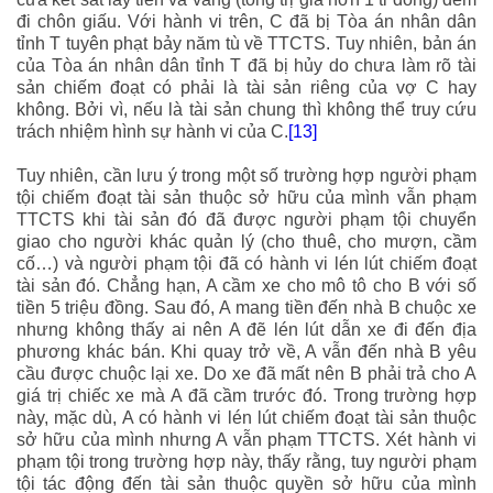
đi chôn giấu. Với hành vi trên, C đã bị Tòa án nhân dân
tỉnh T tuyên phạt bảy năm tù về TTCTS. Tuy nhiên, bản án
của Tòa án nhân dân tỉnh T đã bị hủy do chưa làm rõ tài
sản chiếm đoạt có phải là tài sản riêng của vợ C hay
không. Bởi vì, nếu là tài sản chung thì không thể truy cứu
trách nhiệm hình sự hành vi của C.
[13]
Tuy nhiên, cần lưu ý trong một số trường hợp người phạm
tội chiếm đoạt tài sản thuộc sở hữu của mình vẫn phạm
TTCTS khi tài sản đó đã được người phạm tội chuyển
giao cho người khác quản lý (cho thuê, cho mượn, cầm
cố…) và người phạm tội đã có hành vi lén lút chiếm đoạt
tài sản đó. Chẳng hạn, A cầm xe cho mô tô cho B với số
tiền 5 triệu đồng. Sau đó, A mang tiền đến nhà B chuộc xe
nhưng không thấy ai nên A đẽ lén lút dẫn xe đi đến địa
phương khác bán. Khi quay trở về, A vẫn đến nhà B yêu
cầu được chuộc lại xe. Do xe đã mất nên B phải trả cho A
giá trị chiếc xe mà A đã cầm trước đó. Trong trường hợp
này, mặc dù, A có hành vi lén lút chiếm đoạt tài sản thuộc
sở hữu của mình nhưng A vẫn phạm TTCTS. Xét hành vi
phạm tội trong trường hợp này, thấy rằng, tuy người phạm
tội tác động đến tài sản thuộc quyền sở hữu của mình