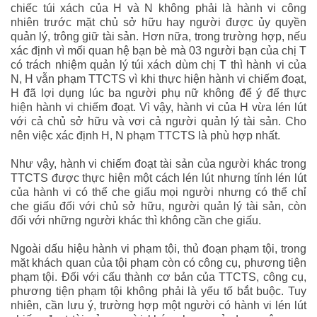
chiếc túi xách của H và N không phải là hành vi công
nhiên trước mặt chủ sở hữu hay người được ủy quyền
quản lý, trông giữ tài sản. Hơn nữa, trong trường hợp, nếu
xác định vì mối quan hệ bạn bè mà 03 người bạn của chị T
có trách nhiệm quản lý túi xách dùm chị T thì hành vi của
N, H vẫn phạm TTCTS vì khi thực hiện hành vi chiếm đoạt,
H đã lợi dụng lúc ba người phụ nữ không để ý để thực
hiện hành vi chiếm đoạt. Vì vậy, hành vi của H vừa lén lút
với cả chủ sở hữu và vơi cả người quản lý tài sản. Cho
nên việc xác định H, N phạm TTCTS là phù hợp nhất.
Như vậy, hành vi chiếm đoạt tài sản của người khác trong
TTCTS được thực hiện một cách lén lút nhưng tính lén lút
của hành vi có thể che giấu mọi người nhưng có thể chỉ
che giấu đối với chủ sở hữu, người quản lý tài sản, còn
đối với những người khác thì không cần che giấu.
Ngoài dấu hiệu hành vi phạm tội, thủ đoạn phạm tội, trong
mặt khách quan của tội phạm còn có công cụ, phương tiện
phạm tội. Đối với cấu thành cơ bản của TTCTS, công cụ,
phương tiện phạm tội không phải là yếu tố bắt buộc. Tuy
nhiên, cần lưu ý, trường hợp một người có hành vi lén lút