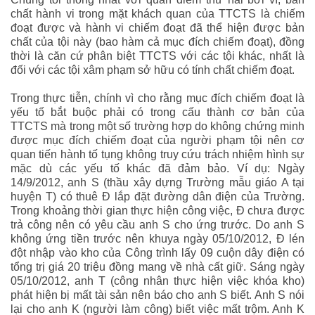
chất hành vi trong mặt khách quan của TTCTS là chiếm
đoạt được và hành vi chiếm đoạt đã thể hiện được bản
chất của tội này (bao hàm cả mục đích chiếm đoạt), đồng
thời là căn cứ phân biệt TTCTS với các tội khác, nhất là
đối với các tội xâm phạm sở hữu có tính chất chiếm đoạt.
Trong thực tiễn, chính vì cho rằng mục đích chiếm đoạt là
yếu tố bắt buộc phải có trong cấu thành cơ bản của
TTCTS mà trong một số trường hợp do không chứng minh
được mục đích chiếm đoạt của người phạm tội nên cơ
quan tiến hành tố tụng không truy cứu trách nhiệm hình sự
mặc dù các yếu tố khác đã đảm bảo. Ví dụ: Ngày
14/9/2012, anh S (thầu xây dựng Trường mẫu giáo A tại
huyện T) có thuê Đ lắp đặt đường dân điện của Trường.
Trong khoảng thời gian thực hiện công việc, Đ chưa được
trả công nên có yêu cầu anh S cho ứng trước. Do anh S
không ứng tiền trước nên khuya ngày 05/10/2012, Đ lén
đột nhập vào kho của Công trình lấy 09 cuộn dây điện có
tổng trị giá 20 triệu đồng mang về nhà cất giữ. Sáng ngày
05/10/2012, anh T (công nhân thực hiện việc khóa kho)
phát hiện bị mất tài sản nên báo cho anh S biết. Anh S nói
lại cho anh K (người làm công) biết việc mất trộm. Anh K