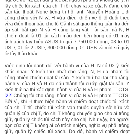
lấy chiếc túi xách của chị T rồi chạy ra xe của N đang chờ
sẵn tẩu thoát. Nghe tiếng tri hô, anh Nguyễn Hoàng L đi
cùng chiều với N và H vừa điều khiển xe ô tô đuổi theo
vừa điện thoại báo cho tổ Cảnh sát giao thông tuần tra đến
áp sát, bắt giữ N và H cùng tang vật. Tài sản mà N, H
chiếm đoạt là 01 túi xách màu đen bên trong có 01 máy
tính xách tay hiệu ASUS trị giá 7.750.000 đồng, 03 tờ 01
USD, 01 tờ 2 USD, 300.000 đồng, 01 USB và một số giấy
tờ tùy thân khác.
Việc định tội danh đối với hành vi của H, N có 03 ý kiến
khác nhau:
Ý kiến thứ nhấ
t cho rằng, N, H đã phạm tội
công nhiên chiếm đoạt tài sản.
Ý kiến thứ hai
lại cho rằng,
hành vi của N và H đã cấu thành tội cướp giật tài sản.
Ý
kiến thứ ba
thì xác định, hành vi của N và H phạm TTCTS.
[22]
Chúng tôi cho rằng, hành vi của N và H phạm TTCTS.
Bởi vì, khi H thực hiện hành vi chiếm đoạt chiếc túi xách
của chị T thì chiếc túi xách vẫn thuộc quyền sở hữu và
quản lý của chị T, do chị T không chuyển giao cho ai trông
giữ, quản lý chiếc túi xách này cho chị. Như vậy, ba người
bạn của chị T không ai có trách nhiệm, nghĩa vụ phải trông
giữ, quản lý chiếc túi xách. Do đó, hành vi chiếm đoạt