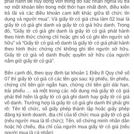
phát hành để huy động vốn trong đó xác nhận nghĩa vụ trả
nợ một khoản tiền trong một thời hạn nhất định, điều kiện
trả lãi và các điều khoản cam kết khác giữa tổ chức tín
dụng và người mua
”. Và giấy tờ có giá chia làm 02 loại là
giấy tờ có giá ghi danh và giấy tờ có giá hữu danh. Trong
đó, “
Giấy tờ có giá ghi danh là giấy tờ có giá phát hành
theo hình thức chứng chỉ hoặc ghi sổ có ghi tên người sở
hữu
” và “
Giấy tờ có giá vô danh là giấy tờ có giá phát hành
theo hình thức chứng chỉ không ghi tên người sở hữu.
Giấy tờ có giá vô danh thuộc quyền sở hữu của người
nắm giữ giấy tờ có giá
”.
Bên cạnh đó, theo quy định tại khoản 1 Điều 8 Quy chế số
07 thì giấy tờ có giá có các tên gọi sau: kỳ phiếu, tín phiếu,
chứng chỉ tiền gửi ngắn hạn, chứng chỉ tiền gửi dài hạn,
trái phiếu … và một trong các nội dung mà giấy tờ có giá
phải thể hiện là giấy tờ có giá ghi danh hay giấy tờ có giá
vô danh. Trường hợp là giấy tờ có giá ghi danh thì phải ghi
rõ: Tên tổ chức, số giấy phép thành lập hoặc giấy phép
đăng ký kinh doanh, địa chỉ của tổ chức mua giấy tờ có giá
(nếu người mua là tổ chức); Tên, số chứng minh nhân dân
hoặc hộ chiếu, địa chỉ của người mua giấy tờ có giá (nếu
người mua là cá nhân).