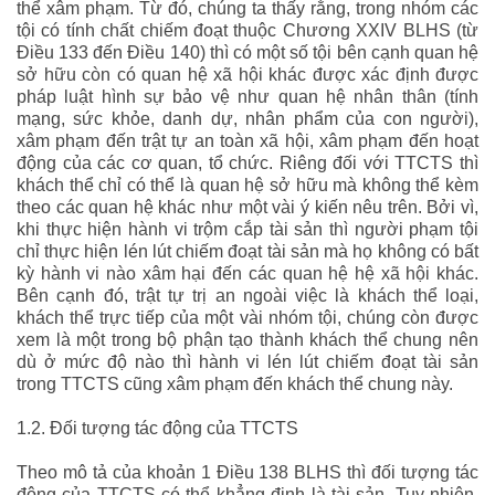
thể xâm phạm. Từ đó, chúng ta thấy rằng, trong nhóm các
tội có tính chất chiếm đoạt thuộc Chương XXIV BLHS (từ
Điều 133 đến Điều 140) thì có một số tội bên cạnh quan hệ
sở hữu còn có quan hệ xã hội khác được xác định được
pháp luật hình sự bảo vệ như quan hệ nhân thân (tính
mạng, sức khỏe, danh dự, nhân phẩm của con người),
xâm phạm đến trật tự an toàn xã hội, xâm phạm đến hoạt
động của các cơ quan, tổ chức. Riêng đối với TTCTS thì
khách thể chỉ có thể là quan hệ sở hữu mà không thể kèm
theo các quan hệ khác như một vài ý kiến nêu trên. Bởi vì,
khi thực hiện hành vi trộm cắp tài sản thì người phạm tội
chỉ thực hiện lén lút chiếm đoạt tài sản mà họ không có bất
kỳ hành vi nào xâm hại đến các quan hệ hệ xã hội khác.
Bên cạnh đó, trật tự trị an ngoài việc là khách thể loại,
khách thể trực tiếp của một vài nhóm tội, chúng còn được
xem là một trong bộ phận tạo thành khách thể chung nên
dù ở mức độ nào thì hành vi lén lút chiếm đoạt tài sản
trong TTCTS cũng xâm phạm đến khách thể chung này.
1.2. Đối tượng tác động của TTCTS
Theo mô tả của khoản 1 Điều 138 BLHS thì đối tượng tác
động của TTCTS có thể khẳng định là tài sản. Tuy nhiên,