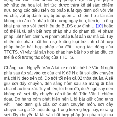
sở hữu; thu hoa lợi, lợi tức; được thừa kế tài sản; chiếm
hữu trong các điều kiện do pháp luật quy định đối với vật
vô chủ, vật bị đánh rơi, bị bỏ quên…; chiếm hữu tài sản
không có căn cứ pháp luật nhưng ngay tình, liên tục, công
khai phù hợp với thời hiệu do BLDS quy định …
[10]
hoặc
có thể là tài sản bất hợp pháp như do phạm tội, vi phạm
pháp luật hành chính, vi phạm pháp luật dân sự mà có. Tuy
nhiên, do pháp luật hình sự không loại trừ tính chất hợp
pháp hoặc bất hợp pháp của đối tượng tác động của
TTCTS. Vì vậy, tài sản hợp pháp hay bất hợp pháp đều có
thể là đối tượng tác động của TTCTS.
Chẳng hạn, Nguyễn Văn A lái xe mô tô chở Lê Văn N ngồi
phía sau áp sát vào xe của chị K để N giật sợi dây chuyền
mà chị N đeo trên cổ. Do trời tối nên cả 02 thỏa thuận, A sẽ
giữ sợi dây chuyền, đến sáng hôm sau sẽ mang đi bán
chia nhau tiêu xài. Tuy nhiên, tối hôm đó, do A ngủ say nên
không cất sợi dây chuyền cẩn thận để Trần Văn L chiếm
đoạt. Do hàng xóm phát hiện nên L bị bắt giữ cùng tang
vật. Theo định giá của cơ quan chuyên môn, sợi dây
chuyền có giá 12 triệu đồng. Trong trường hợp này, rõ ràng
sợi dây chuyền là tài sản bất hợp pháp (do phạm tội mà