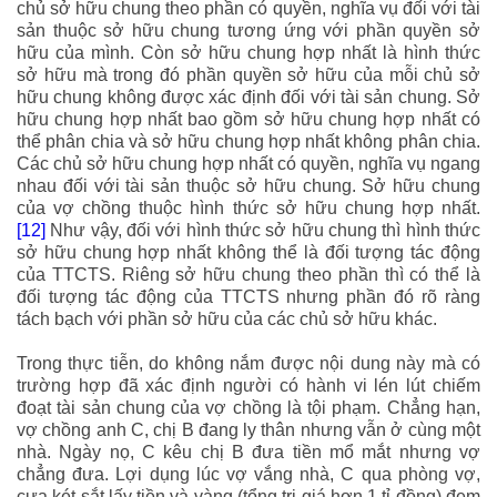
chủ sở hữu chung theo phần có quyền, nghĩa vụ đối với tài
sản thuộc sở hữu chung tương ứng với phần quyền sở
hữu của mình. Còn sở hữu chung hợp nhất là hình thức
sở hữu mà trong đó phần quyền sở hữu của mỗi chủ sở
hữu chung không được xác định đối với tài sản chung. Sở
hữu chung hợp nhất bao gồm sở hữu chung hợp nhất có
thể phân chia và sở hữu chung hợp nhất không phân chia.
Các chủ sở hữu chung hợp nhất có quyền, nghĩa vụ ngang
nhau đối với tài sản thuộc sở hữu chung. Sở hữu chung
của vợ chồng thuộc hình thức sở hữu chung hợp nhất.
[12]
Như vậy, đối với hình thức sở hữu chung thì hình thức
sở hữu chung hợp nhất không thể là đối tượng tác động
của TTCTS. Riêng sở hữu chung theo phần thì có thể là
đối tượng tác động của TTCTS nhưng phần đó rõ ràng
tách bạch với phần sở hữu của các chủ sở hữu khác.
Trong thực tiễn, do không nắm được nội dung này mà có
trường hợp đã xác định người có hành vi lén lút chiếm
đoạt tài sản chung của vợ chồng là tội phạm. Chẳng hạn,
vợ chồng anh C, chị B đang ly thân nhưng vẫn ở cùng một
nhà. Ngày nọ, C kêu chị B đưa tiền mổ mắt nhưng vợ
chẳng đưa. Lợi dụng lúc vợ vắng nhà, C qua phòng vợ,
cưa két sắt lấy tiền và vàng (tổng trị giá hơn 1 tỉ đồng) đem