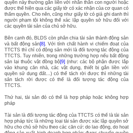
quyền này thường gắn liền với nhân thân con người hoặc
được thể hiện qua các giấy tờ có xác nhận của cơ quan có
thẩm quyền. Cho nên, cũng như giấy tờ có giá ghi danh thì
người phạm tội không thể xác lập quyền sở hữu đối với
các quyền tài sản của chủ sở hữu.
Bên cạnh đó, BLDS còn phân chia tài sản thành động sản
và bất động sản
[8]
. Với tính chất hành vi chiếm đoạt của
TTCTS thì chỉ có động sản mới là đối tượng tác động của
TTCTS. Tuy nhiên, trong những trường hợp nếu bất động
sản lại thuộc vật đồng bộ
[9]
(như: các bộ phận được lắp
vào khung căn nhà, các vật dụng, thiết bị gắn liền với
quyền sử dụng đất…) có thể tách rời được thì những tài
sản tách rời được có thể là đối tượng tác động của
TTCTS.
Thứ hai, tài sản đó có thể là hợp pháp hoặc không hợp
pháp
Tài sản là đối tượng tác động của TTCTS có thể là tài sản
hợp pháp tức là những loại tài sản được xác lập quyền sở
hữu cho chủ sở hữu theo các căn cứ: do lao động, do hoạt
động sản xuất, kinh doanh hợp pháp; được chuyển quyền