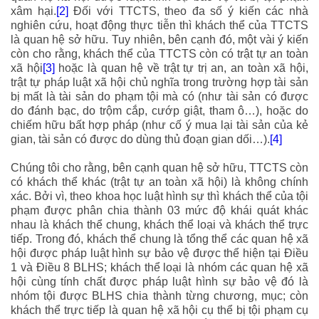
xâm hại.
[2]
Đối với TTCTS, theo đa số ý kiến các nhà
nghiên cứu, hoạt động thực tiễn thì khách thể của TTCTS
là
quan hệ sở hữu
. Tuy nhiên, bên cạnh đó, một vài ý kiến
còn cho rằng, khách thể của TTCTS còn có
trật tự an toàn
xã hội
[3]
hoặc là
quan hệ về trật tự trị an, an toàn xã hội,
trật tự pháp luật xã hội chủ nghĩa
trong trường hợp tài sản
bị mất là tài sản do phạm tội mà có (như tài sản có được
do đánh bạc, do trộm cắp, cướp giật, tham ô…), hoặc do
chiếm hữu bất hợp pháp (như cố ý mua lại tài sản của kẻ
gian, tài sản có được do dùng thủ đoạn gian dối…).
[4]
Chúng tôi cho rằng, bên cạnh quan hệ sở hữu, TTCTS còn
có khách thể khác (trật tự an toàn xã hội) là không chính
xác. Bởi vì, theo khoa học luật hình sự thì khách thể của tội
phạm được phân chia thành 03 mức độ khái quát khác
nhau là khách thể chung, khách thể loại và khách thể trực
tiếp. Trong đó, khách thể chung là tổng thể các quan hệ xã
hội được pháp luật hình sự bảo vệ được thể hiện tại Điều
1 và Điều 8 BLHS; khách thể loại là nhóm các quan hệ xã
hội cùng tính chất được pháp luật hình sự bảo vệ đó là
nhóm tội được BLHS chia thành từng chương, mục; còn
khách thể trực tiếp là quan hệ xã hội cụ thể bị tội phạm cụ