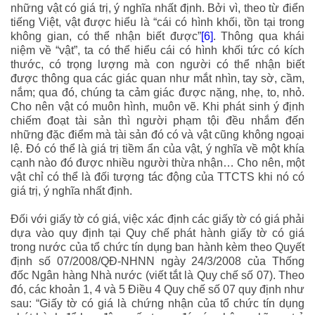
những vật có giá trị, ý nghĩa nhất định. Bởi vì, theo từ điển
tiếng Việt, vật được hiểu là “
cái có hình khối, tồn tại trong
không gian, có thể nhận biết được
”
[6]
. Thông qua khái
niệm về “vật”, ta có thể hiểu cái có hình khối tức có kích
thước, có trọng lượng mà con người có thể nhận biết
được thông qua các giác quan như mắt nhìn, tay sờ, cầm,
nắm; qua đó, chúng ta cảm giác được nặng, nhẹ, to, nhỏ.
Cho nên vật có muôn hình, muôn vẽ. Khi phát sinh ý định
chiếm đoạt tài sản thì người phạm tội đều nhắm đến
những đặc điểm mà tài sản đó có và vật cũng không ngoại
lệ. Đó có thể là giá trị tiềm ẩn của vật, ý nghĩa về một khía
cạnh nào đó được nhiều người thừa nhận… Cho nên, một
vật chỉ có thể là đối tượng tác động của TTCTS khi nó có
giá trị, ý nghĩa nhất định.
Đối với giấy tờ có giá, việc xác định các giấy tờ có giá phải
dựa vào quy định tại Quy chế phát hành giấy tờ có giá
trong nước của tổ chức tín dụng ban hành kèm theo Quyết
định số 07/2008/QĐ-NHNN ngày 24/3/2008 của Thống
đốc Ngân hàng Nhà nước (viết tắt là Quy chế số 07). Theo
đó, các khoản 1, 4 và 5 Điều 4 Quy chế số 07 quy định như
sau: “
Giấy tờ có giá là chứng nhận của tổ chức tín dụng