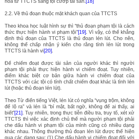
hóa từ TTCTS sang tội cướp tài sản.
[18]
2.2. Về thủ đoạn thuộc mặt khách quan của TTCTS
Theo khoa học luật hình sự thì “
thủ đoạn phạm tội là cách
thức thực hiện hành vi phạm tội
”
[19]
. Vì vậy, có thể khẳng
định thủ đoạn của TTCTS là thủ đoạn lén lút. Cho nên,
không thể chấp nhận ý kiến cho rằng tính lén lút trong
TTCTS là hành vi
[20]
.
Để chiếm đoạt được tài sản của người khác thì người
phạm tội phải thực hiện hành vi chiếm đoạt. Tuy nhiên,
điểm khác biệt cơ bản giữa hành vi chiếm đoạt của
TTCTS với các tội có tính chất chiếm đoạt khác là tình lén
lút (hoặc thủ đoạn lén lút).
Theo Từ điển tiếng Việt, lén lút có nghĩa “
vụng trộm, không
để lộ ra
” và lén là “
bí mật, bất ngờ, không để ai thấy, ai
biết
”
[21]
. Tuy nhiên, trong thực tiễn điều tra, truy tố, xét xử
TTCTS thì việc xác định chủ thể mà người phạm tội phải
che dấu hành vi phạm tội của mình cũng có nhiều dạng
khác nhau. Thông thường thủ đoạn lén lút được thể hiện
qua các dạng sau: (1) Che dấu hành vi chiếm đoạt đối với