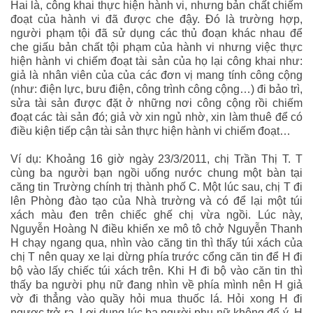
Hai là, công khai thực hiện hành vi, nhưng bản chất chiếm
đoạt của hành vi đã được che đậy. Đó là trường hợp,
người phạm tội đã sử dụng các thủ đoạn khác nhau để
che giấu bản chất tội phạm của hành vi nhưng việc thực
hiện hành vi chiếm đoạt tài sản của họ lại công khai như:
giả là nhân viên của của các đơn vị mang tính công cộng
(như: điện lực, bưu điện, công trình công cộng…) đi bảo trì,
sửa tài sản được đặt ở những nơi công cộng rồi chiếm
đoạt các tài sản đó; giả vờ xin ngủ nhờ, xin làm thuê để có
điều kiện tiếp cận tài sản thực hiện hành vi chiếm đoạt…
Ví dụ: Khoảng 16 giờ ngày 23/3/2011, chị Trần Thị T. T
cùng ba người bạn ngồi uống nước chung một bàn tại
căng tin Trường chính trị thành phố C. Một lúc sau, chị T đi
lên Phòng đào tạo của Nhà trường và có để lại một túi
xách màu đen trên chiếc ghế chị vừa ngồi. Lúc này,
Nguyễn Hoàng N điều khiển xe mô tô chở Nguyễn Thanh
H chạy ngang qua, nhìn vào căng tin thì thấy túi xách của
chị T nên quay xe lại dừng phía trước cổng căn tin để H đi
bộ vào lấy chiếc túi xách trên. Khi H đi bộ vào căn tin thì
thấy ba người phụ nữ đang nhìn về phía mình nên H giả
vờ đi thẳng vào quầy hỏi mua thuốc lá. Hỏi xong H đi
ngược trở ra. Lợi dụng lúc ba người phụ nữ không để ý, H