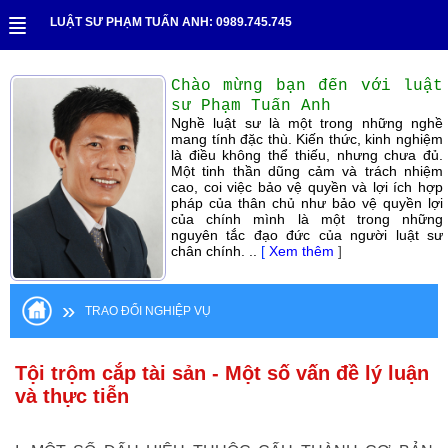
LUẬT SƯ PHẠM TUẤN ANH: 0989.745.745
Chào mừng bạn đến với luật
sư Phạm Tuấn Anh
Nghề luật sư là một trong những nghề
mang tính đặc thù. Kiến thức, kinh nghiệm
là điều không thể thiếu, nhưng chưa đủ.
Một tinh thần dũng cảm và trách nhiệm
cao, coi việc bảo vệ quyền và lợi ích hợp
pháp của thân chủ như bảo vệ quyền lợi
của chính mình là một trong những
nguyên tắc đạo đức của người luật sư
chân chính. ..
[
Xem thêm
]
»
TRAO ĐỔI NGHIỆP VỤ
Tội trộm cắp tài sản - Một số vấn đề lý luận
và thực tiễn