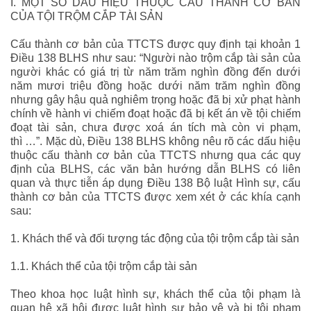
I. MỘT SỐ DẤU HIỆU THUỘC CẤU THÀNH CƠ BẢN
CỦA TỘI TRỘM CẮP TÀI SẢN
Cấu thành cơ bản của TTCTS được quy định tại khoản 1
Điều 138 BLHS như sau: “
Người nào trộm cắp tài sản của
người khác có giá trị từ năm trăm nghìn đồng đến dưới
năm mươi triệu đồng hoặc dưới năm trăm nghìn đồng
nhưng gây hậu quả nghiêm trọng hoặc đã bị xử phạt hành
chính về hành vi chiếm đoạt hoặc đã bị kết án về tội chiếm
đoạt tài sản, chưa được xoá án tích mà còn vi phạm,
thì
…”. Mặc dù, Điều 138 BLHS không nêu rõ các dấu hiệu
thuộc cấu thành cơ bản của TTCTS nhưng qua các quy
định của BLHS, các văn bản hướng dẫn BLHS có liên
quan và thực tiễn áp dụng Điều 138 Bộ luật Hình sự, cấu
thành cơ bản của TTCTS được xem xét ở các khía cạnh
sau:
1. Khách thể và đối tượng tác động của tội trộm cắp tài sản
1.1. Khách thể của tội trộm cắp tài sản
Theo khoa học luật hình sự, khách thể của tội phạm là
quan hệ xã hội được luật hình sự bảo vệ và bị tội phạm