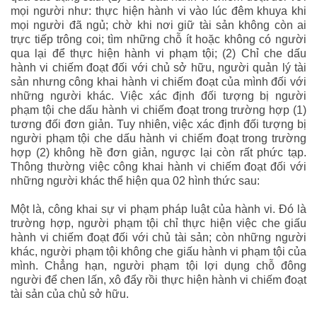
mọi người như: thực hiện hành vi vào lúc đêm khuya khi
mọi người đã ngủ; chờ khi nơi giữ tài sản không còn ai
trực tiếp trông coi; tìm những chỗ ít hoặc không có người
qua lại để thực hiện hành vi phạm tội; (2) Chỉ che dấu
hành vi chiếm đoạt đối với chủ sở hữu, người quản lý tài
sản nhưng công khai hành vi chiếm đoạt của mình đối với
những người khác. Việc xác định đối tượng bị người
phạm tội che dấu hành vi chiếm đoạt trong trường hợp (1)
tương đối đơn giản. Tuy nhiên, việc xác định đối tượng bị
người phạm tội che dấu hành vi chiếm đoạt trong trường
hợp (2) không hề đơn giản, ngược lại còn rất phức tạp.
Thông thường việc công khai hành vi chiếm đoạt đối với
những người khác thể hiện qua 02 hình thức sau:
Một là
, công khai sự vi phạm pháp luật của hành vi. Đó là
trường hợp, người phạm tội chỉ thực hiện việc che giấu
hành vi chiếm đoạt đối với chủ tài sản; còn những người
khác, người phạm tội không che giấu hành vi phạm tội của
mình. Chẳng hạn, người phạm tội lợi dụng chỗ đông
người để chen lấn, xô đẩy rồi thực hiện hành vi chiếm đoạt
tài sản của chủ sở hữu.