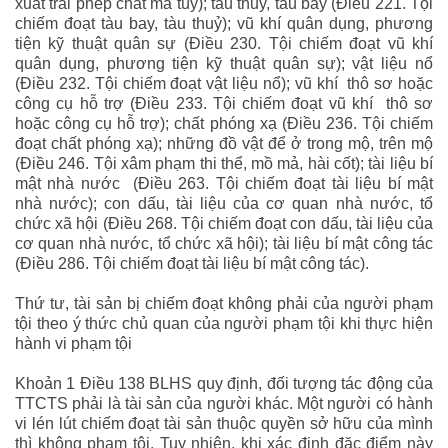
xuất trái phép chất ma túy); tàu thủy, tàu bay (Điều 221. Tội
chiếm đoạt tàu bay, tàu thuỷ); vũ khí quân dụng, phương
tiện kỹ thuật quân sự (Điều 230. Tội chiếm đoạt vũ khí
quân dụng, phương tiện kỹ thuật quân sự); vật liệu nổ
(Điều 232. Tội chiếm đoạt vật liệu nổ); vũ khí thô sơ hoặc
công cụ hỗ trợ (Điều 233. Tội chiếm đoạt vũ khí thô sơ
hoặc công cụ hỗ trợ); chất phóng xạ (Điều 236. Tội chiếm
đoạt chất phóng xạ); những đồ vật để ở trong mộ, trên mộ
(Điều 246. Tội xâm phạm thi thể, mồ mả, hài cốt); tài liệu bí
mật nhà nước (Điều 263. Tội chiếm đoạt tài liệu bí mật
nhà nước); con dấu, tài liệu của cơ quan nhà nước, tổ
chức xã hội (Điều 268. Tội chiếm đoạt con dấu, tài liệu của
cơ quan nhà nước, tổ chức xã hội); tài liệu bí mật công tác
(Điều 286. Tội chiếm đoạt tài liệu bí mật công tác).
Thứ tư, tài sản bị chiếm đoạt không phải của người phạm
tội theo ý thức chủ quan của người phạm tội khi thực hiện
hành vi phạm tội
Khoản 1 Điều 138 BLHS quy định, đối tượng tác động của
TTCTS phải là tài sản của người khác. Một người có hành
vi lén lút chiếm đoạt tài sản thuộc quyền sở hữu của mình
thì không phạm tội. Tuy nhiên, khi xác định đặc điểm này