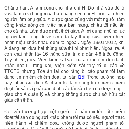
Chẳng hạn, A làm công cho nhà chị H. Do nhà vừa để ở
vừa làm cửa hàng mua bán hàng nên chị H thuê rất nhiều
người làm phụ giúp. A được giao cùng với một người làm
công khác trông coi việc mua bán hàng, chiều tối nấu ăn
cho cả nhà. Làm được một thời gian, A lợi dụng những lúc
người làm công đi vệ sinh đã lấy thùng sữa tươi nhiều
nhãn hiệu khác nhau đem ra ngoài. Ngày 19/01/2012, khi
A đang lén đưa hai thùng sữa thì bị phát hiện. Ngoài ra, A
còn khai nhận lấy 16 thùng sữa, trị giá gần 4,8 triệu đồng.
Tuy nhiên, giữa Viện kiểm sát và Tòa án xác định tội danh
khác nhau. Trong khi, Viện kiểm sát truy tố bị cáo về
TTCTS nhưng Tòa án lại cho rằng bị cáo phạm tội lạm
dụng tín nhiệm chiếm đoạt tài sản.
[15]
Trong trường hợp
này, phải xác định A phạm tội lạm dụng tín nhiệm chiếm
đoạt tài sản vì phải xác định các tài sản trên đã được chị H
giao cho A quản lý và chúng không được chủ sở hữu cất
giấu cẩn thận.
Đối với trường hợp một người có hành vi lén lút chiếm
đoạt tài sản do người khác phạm tội mà có nếu người thực
hiện hành vi chiếm đoạt không được người phạm tội
chuyển giao tài sản thì người có hành vi lén lút chiếm đoạt