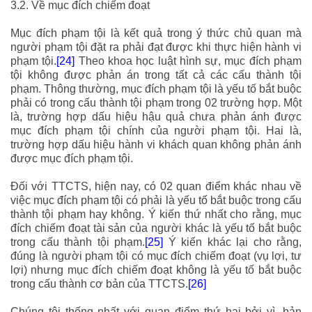
3.2. Về mục đích chiếm đoạt
Mục đích phạm tội là kết quả trong ý thức chủ quan mà
người phạm tội đặt ra phải đạt được khi thực hiện hành vi
phạm tội.
[24]
Theo khoa học luật hình sự, mục đích phạm
tội không được phản án trong tất cả các cấu thành tội
phạm. Thông thường, mục đích phạm tội là yếu tố bắt buộc
phải có trong cấu thành tội phạm trong 02 trường hợp.
Một
là
, trường hợp dấu hiệu hậu quả chưa phản ánh được
mục đích phạm tội chính của người phạm tội.
Hai là
,
trường hợp dấu hiệu hành vi khách quan không phản ánh
được mục đích phạm tội.
Đối với TTCTS, hiện nay, có 02 quan điểm khác nhau về
việc mục đích phạm tội có phải là yếu tố bắt buộc trong cấu
thành tội phạm hay không.
Ý kiến thứ nhất
cho rằng, mục
đích chiếm đoạt tài sản của người khác là yếu tố bắt buộc
trong cấu thành tội phạm.
[25]
Ý kiến khác
lại cho rằng,
đúng là người phạm tội có mục đích chiếm đoạt (vụ lợi, tư
lợi) nhưng mục đích chiếm đoạt không là yếu tố bắt buộc
trong cấu thành cơ bản của TTCTS.
[26]
Chúng tôi thống nhất với quan điểm thứ hai bởi vì, bản