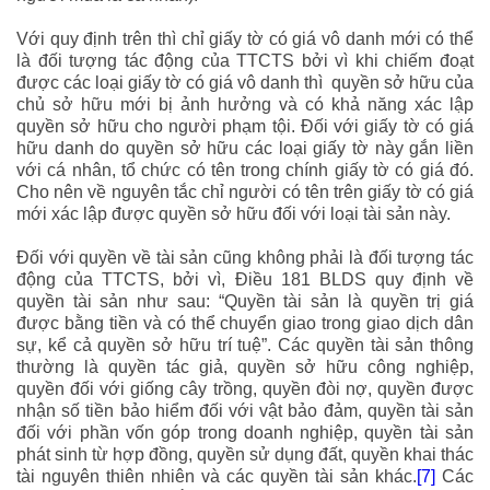
Với quy định trên thì chỉ giấy tờ có giá vô danh mới có thể
là đối tượng tác động của TTCTS bởi vì khi chiếm đoạt
được các loại giấy tờ có giá vô danh thì quyền sở hữu của
chủ sở hữu mới bị ảnh hưởng và có khả năng xác lập
quyền sở hữu cho người phạm tội. Đối với giấy tờ có giá
hữu danh do quyền sở hữu các loại giấy tờ này gắn liền
với cá nhân, tổ chức có tên trong chính giấy tờ có giá đó.
Cho nên về nguyên tắc chỉ người có tên trên giấy tờ có giá
mới xác lập được quyền sở hữu đối với loại tài sản này.
Đối với quyền về tài sản cũng không phải là đối tượng tác
động của TTCTS, bởi vì, Điều 181 BLDS quy định về
quyền tài sản như sau: “
Quyền tài sản là quyền trị giá
được bằng tiền và có thể chuyển giao trong giao dịch dân
sự, kể cả quyền sở hữu trí tuệ
”. Các quyền tài sản thông
thường là quyền tác giả, quyền sở hữu công nghiệp,
quyền đối với giống cây trồng, quyền đòi nợ, quyền được
nhận số tiền bảo hiểm đối với vật bảo đảm, quyền tài sản
đối với phần vốn góp trong doanh nghiệp, quyền tài sản
phát sinh từ hợp đồng, quyền sử dụng đất, quyền khai thác
tài nguyên thiên nhiên và các quyền tài sản khác.
[7]
Các