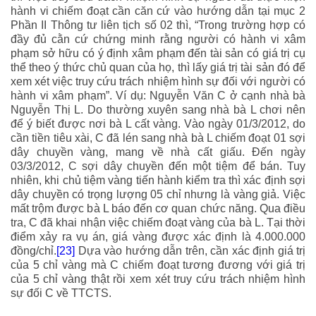
hành vi chiếm đoạt cần căn cứ vào hướng dẫn tại mục 2
Phần II Thông tư liên tịch số 02 thì, “
Trong trường hợp có
đầy đủ cằn cứ chứng minh rằng người có hành vi xâm
phạm sở hữu có ý định xâm phạm đến tài sản có giá trị cụ
thể theo ý thức chủ quan của họ, thì lấy giá trị tài sản đó để
xem xét việc truy cứu trách nhiệm hình sự đối với người có
hành vi xâm phạm
”. Ví dụ: Nguyễn Văn C ở cạnh nhà bà
Nguyễn Thị L. Do thường xuyên sang nhà bà L chơi nên
để ý biết được nơi bà L cất vàng. Vào ngày 01/3/2012, do
cần tiền tiêu xài, C đã lén sang nhà bà L chiếm đoạt 01 sợi
dây chuyền vàng, mang về nhà cất giấu. Đến ngày
03/3/2012, C sợi dây chuyền đến một tiệm để bán. Tuy
nhiên, khi chủ tiệm vàng tiến hành kiểm tra thì xác định sợi
dây chuyền có trọng lượng 05 chỉ nhưng là vàng giả. Việc
mất trộm được bà L báo đến cơ quan chức năng. Qua điều
tra, C đã khai nhận việc chiếm đoạt vàng của bà L. Tại thời
điểm xảy ra vụ án, giá vàng được xác định là 4.000.000
đồng/chỉ.
[23]
Dựa vào hướng dẫn trên, cần xác định giá trị
của 5 chỉ vàng mà C chiếm đoạt tương đương với giá trị
của 5 chỉ vàng thật rồi xem xét truy cứu trách nhiệm hình
sự đối C về TTCTS.