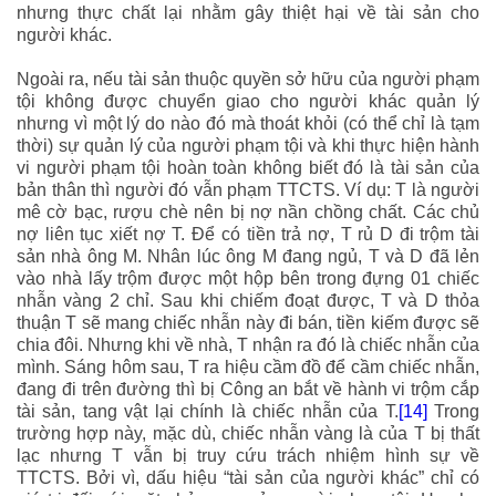
nhưng thực chất lại nhằm gây thiệt hại về tài sản cho
người khác.
Ngoài ra, nếu tài sản thuộc quyền sở hữu của người phạm
tội không được chuyển giao cho người khác quản lý
nhưng vì một lý do nào đó mà thoát khỏi (có thể chỉ là tạm
thời) sự quản lý của người phạm tội và khi thực hiện hành
vi người phạm tội hoàn toàn không biết đó là tài sản của
bản thân thì người đó vẫn phạm TTCTS. Ví dụ: T là người
mê cờ bạc, rượu chè nên bị nợ nần chồng chất. Các chủ
nợ liên tục xiết nợ T. Để có tiền trả nợ, T rủ D đi trộm tài
sản nhà ông M. Nhân lúc ông M đang ngủ, T và D đã lẻn
vào nhà lấy trộm được một hộp bên trong đựng 01 chiếc
nhẫn vàng 2 chỉ. Sau khi chiếm đoạt được, T và D thỏa
thuận T sẽ mang chiếc nhẫn này đi bán, tiền kiếm được sẽ
chia đôi. Nhưng khi về nhà, T nhận ra đó là chiếc nhẫn của
mình. Sáng hôm sau, T ra hiệu cầm đồ để cầm chiếc nhẫn,
đang đi trên đường thì bị Công an bắt về hành vi trộm cắp
tài sản, tang vật lại chính là chiếc nhẫn của T.
[14]
Trong
trường hợp này, mặc dù, chiếc nhẫn vàng là của T bị thất
lạc nhưng T vẫn bị truy cứu trách nhiệm hình sự về
TTCTS. Bởi vì, dấu hiệu “tài sản của người khác” chỉ có