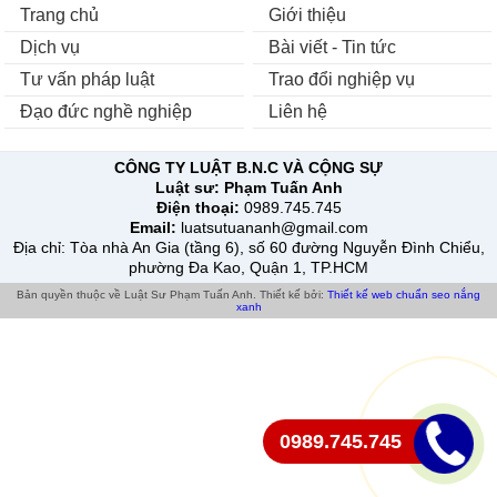
Trang chủ
Giới thiệu
Dịch vụ
Bài viết - Tin tức
Tư vấn pháp luật
Trao đổi nghiệp vụ
Đạo đức nghề nghiệp
Liên hệ
CÔNG TY LUẬT B.N.C VÀ CỘNG SỰ
Luật sư:
Phạm Tuấn Anh
Điện thoại:
0989.745.745
Email:
luatsutuananh@gmail.com
Địa chỉ
: Tòa nhà An Gia (tầng 6), số 60 đường Nguyễn Đình Chiểu,
phường Đa Kao, Quận 1, TP.HCM
Bản quyền thuộc về Luật Sư Phạm Tuấn Anh.
Thiết kế bởi:
Thiết kế web chuẩn seo
nắng
xanh
0989.745.745