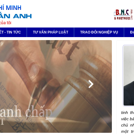
ẾT - TIN TỨC
TƯ VẤN PHÁP LUẬT
TRAO ĐỔI NGHIỆP VỤ
Đ
tinh t
việc b
chủ nh
một t