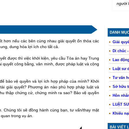
người 
DANH MỤC
tốt hơn nếu các bên cùng nhau giải quyết ổn thỏa các
Giải quyế
hung
, dung hòa lợi ích cho tất cả.
Di chúc 
uyết được thì việc khởi kiện, yêu cầu Tòa án hay Trung
Lao động
ải quyết công bằng, văn minh, được pháp luật và cộng
Luật sư 
Tư vấn 
ì để bảo vệ quyền và lợi ích hợp pháp của mình? Khởi
Sở hữu tr
tài giải quyết? Phương án nào phù hợp pháp luật và
, thu thập chứng cứ, chứng minh ra sao? Bảo vệ quyền
Hôn nhân
LUẬT S
ên. Chúng tôi sẽ đồng hành cùng bạn, tư vấn/thay mặt
Khiếu nạ
n quan trong vụ án.
BÀI VIẾT 