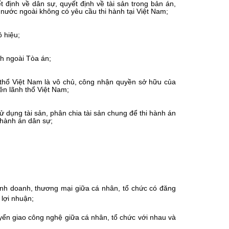
 định về dân sự, quyết định về tài sản trong bản án,
 nước ngoài không có yêu cầu thi hành tại Việt Nam;
 hiệu;
nh ngoài Tòa án;
h thổ Việt Nam là vô chủ, công nhận quyền sở hữu của
rên lãnh thổ Việt Nam;
 dụng tài sản, phân chia tài sản chung để thi hành án
 hành án dân sự;
kinh doanh, thương mại giữa cá nhân, tổ chức có đăng
 lợi nhuận;
uyển giao công nghệ giữa cá nhân, tổ chức với nhau và