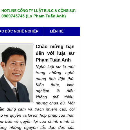
HOTLINE CÔNG TY LUẬT B.N.C & CỘNG SỰ:
0989745745 (Ls Phạm Tuấn Anh)
ẠO ĐỨC NGHỀ NGHIỆP
LIÊN HỆ
Chào mừng bạn
đến với luật sư
Phạm Tuấn Anh
Nghề luật sư là một
trong những nghề
mang tính đặc thù.
Kiến thức, kinh
nghiệm là điều
không thể thiếu,
nhưng chưa đủ. Một
hần dũng cảm và trách nhiệm cao, coi
ảo vệ quyền và lợi ích hợp pháp của thân
ư bảo vệ quyền lợi của chính mình là
rong những nguyên tắc đạo đức của