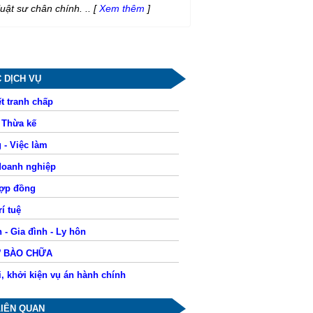
luật sư chân chính. ..
[
Xem thêm
]
 DỊCH VỤ
t tranh chấp
- Thừa kế
 - Việc làm
doanh nghiệp
hợp đồng
í tuệ
 - Gia đình - Ly hôn
Ư BÀO CHỮA
i, khởi kiện vụ án hành chính
LIÊN QUAN