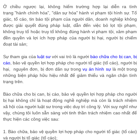
Ở chiều ngược lại, không hiếm trường hợp lại diễn ra tình
trạng
"hành chính hóa", "dân sự hóa"
hành vi phạm tội hình sự. Tố
giác, tố cáo, tin báo tội phạm của người dân, doanh nghiệp không
được giải quyết đúng pháp luật, dẫn đến việc bỏ lọt tội phạm,
không truy tố hoặc truy tố không đúng hành vi phạm tội, xâm phạm
đền quyền và lợi ích hợp pháp của người bị hại, người bị chiếm
đoạt tài sản;
Sự tham gia của
luật sư
với vai trò là người
bào chữa cho bị can, bị
cáo
, bảo vệ quyền lợi hợp pháp cho người tố giác (tố cáo), người bị
hại, nguyên đơn, bị đơn dân sự trong
vụ án hình sự
là một trong
những biện pháp hữu hiệu nhất để giảm thiểu và ngăn chặn tình
trạng trên.
Bào chữa cho bị can, bị cáo, bảo vệ quyền lợi hợp pháp cho người
bị hại không chỉ là hoạt động nghề nghiệp mà còn là trách nhiệm
xã hội của người luật sư trong việc duy trì công lý. Với suy nghĩ như
vậy, chúng tôi luôn sẵn sàng với tinh thần trách nhiệm cao nhất để
thực hiện các công việc sau:
1.
Bào chữa, bảo vệ quyền lợi hợp pháp cho người tố giác (tố cáo)
và người bị tố giác (tố cáo);