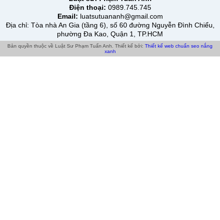
Điện thoại:
0989.745.745
Email:
luatsutuananh@gmail.com
Địa chỉ
: Tòa nhà An Gia (tầng 6), số 60 đường Nguyễn Đình Chiểu,
phường Đa Kao, Quận 1, TP.HCM
Bản quyền thuộc về Luật Sư Phạm Tuấn Anh.
Thiết kế bởi:
Thiết kế web chuẩn seo
nắng
xanh