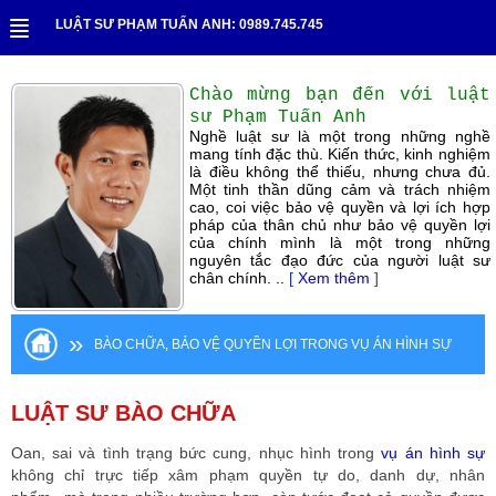
LUẬT SƯ PHẠM TUẤN ANH: 0989.745.745
Chào mừng bạn đến với luật
sư Phạm Tuấn Anh
Nghề luật sư là một trong những nghề
mang tính đặc thù. Kiến thức, kinh nghiệm
là điều không thể thiếu, nhưng chưa đủ.
Một tinh thần dũng cảm và trách nhiệm
cao, coi việc bảo vệ quyền và lợi ích hợp
pháp của thân chủ như bảo vệ quyền lợi
của chính mình là một trong những
nguyên tắc đạo đức của người luật sư
chân chính. ..
[
Xem thêm
]
»
BÀO CHỮA, BẢO VỆ QUYỀN LỢI TRONG VỤ ÁN HÌNH SỰ
LUẬT SƯ BÀO CHỮA
Oan, sai và tình trạng bức cung, nhục hình trong
vụ án hình sự
không chỉ trực tiếp xâm phạm quyền tự do, danh dự, nhân