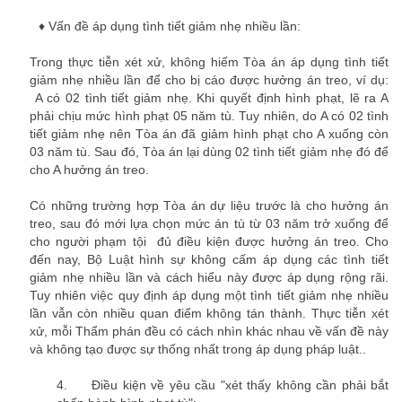
cong ty luat
♦
Vấn đề áp dụng tình tiết giảm nhẹ nhiều lần:
Trong thực tiễn xét xử, không hiếm Tòa án áp dụng tình tiết
giảm nhẹ nhiều lần để cho bị cáo được hưởng án treo, ví dụ:
A có 02 tình tiết giảm nhẹ. Khi quyết định hình phạt, lẽ ra A
phải chịu mức hình phạt 05 năm tù. Tuy nhiên, do A có 02 tình
tiết giảm nhẹ nên Tòa án đã giảm hình phạt cho A xuống còn
03 năm tù. Sau đó, Tòa án lại dùng 02 tình tiết giảm nhẹ đó để
cho A hưởng án treo.
cong ty luat tphcm
Có những trường hợp Tòa án dự liệu trước là cho hưởng án
treo, sau đó mới lựa chọn mức án tù từ 03 năm trở xuống để
cho người phạm tội đủ điều kiện được hưởng án treo. Cho
đến nay, Bộ Luật hình sự không cấm áp dụng các tình tiết
giảm nhẹ nhiều lần và cách hiểu này được áp dụng rộng rãi.
Tuy nhiên việc quy định áp dụng một tình tiết giảm nhẹ nhiều
lần vẫn còn nhiều quan điểm không tán thành. Thực tiễn xét
xử, mỗi Thẩm phán đều có cách nhìn khác nhau về vấn đề này
và không tạo được sự thống nhất trong áp dụng pháp luật..
4.
Điều kiện về yêu cầu "xét thấy không cần phải bắt