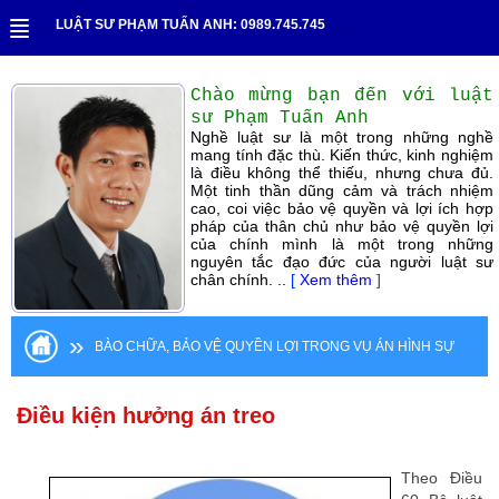
LUẬT SƯ PHẠM TUẤN ANH: 0989.745.745
Chào mừng bạn đến với luật
sư Phạm Tuấn Anh
Nghề luật sư là một trong những nghề
mang tính đặc thù. Kiến thức, kinh nghiệm
là điều không thể thiếu, nhưng chưa đủ.
Một tinh thần dũng cảm và trách nhiệm
cao, coi việc bảo vệ quyền và lợi ích hợp
pháp của thân chủ như bảo vệ quyền lợi
của chính mình là một trong những
nguyên tắc đạo đức của người luật sư
chân chính. ..
[
Xem thêm
]
»
BÀO CHỮA, BẢO VỆ QUYỀN LỢI TRONG VỤ ÁN HÌNH SỰ
Điều kiện hưởng án treo
Theo Điều