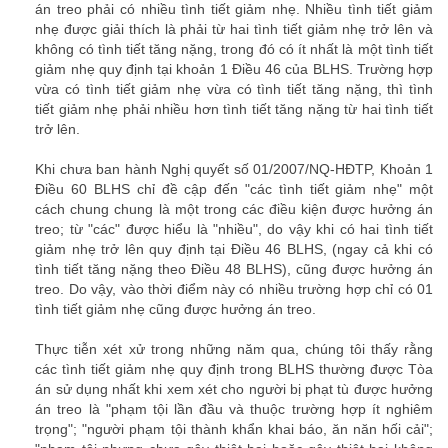
án treo phải có nhiều tình tiết giảm nhẹ. Nhiều tình tiết giảm
nhẹ được giải thích là phải từ hai tình tiết giảm nhẹ trở lên và
không có tình tiết tăng nặng, trong đó có ít nhất là một tình tiết
giảm nhẹ quy định tại khoản 1 Điều 46 của BLHS. Trường hợp
vừa có tình tiết giảm nhẹ vừa có tình tiết tăng nặng, thì tình
tiết giảm nhẹ phải nhiều hơn tình tiết tăng nặng từ hai tình tiết
trở lên.
luật sư thành phố hồ chí minh
Khi chưa ban hành Nghị quyết số 01/2007/NQ-HĐTP, Khoản 1
Điều 60 BLHS chỉ đề cập đến "các tình tiết giảm nhẹ" một
cách chung chung là một trong các điều kiện được hưởng án
treo; từ "các" được hiểu là "nhiều", do vậy khi có hai tình tiết
giảm nhẹ trở lên quy định tại Điều 46 BLHS, (ngay cả khi có
tình tiết tăng nặng theo Điều 48 BLHS), cũng được hưởng án
treo. Do vậy, vào thời điểm này có nhiều trường hợp chỉ có 01
tình tiết giảm nhẹ cũng được hưởng án treo.
luat su thanh pho ho chi minh
Thực tiễn xét xử trong những năm qua, chúng tôi thấy rằng
các tình tiết giảm nhẹ quy định trong BLHS thường được Tòa
án sử dụng nhất khi xem xét cho người bị phạt tù được hưởng
án treo là "phạm tội lần đầu và thuộc trường hợp ít nghiêm
trọng"; "người phạm tội thành khẩn khai báo, ăn năn hối cải";