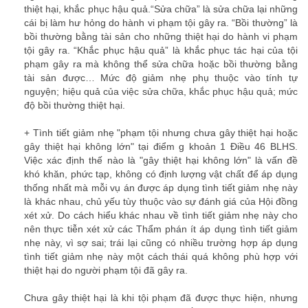
thiệt hại, khắc phục hậu quả.
“Sửa chữa”
là sửa chữa lại những
cái bị làm hư hỏng do hành vi phạm tội gây ra.
“Bồi thường”
là
bồi thường bằng tài sản cho những thiệt hại do hành vi phạm
tội gây ra.
“Khắc phục hậu quả”
là khắc phục tác hại của tội
phạm gây ra mà không thể sửa chữa hoặc bồi thường bằng
tài sản được… Mức độ giảm nhẹ phụ thuộc vào tính tự
nguyện; hiệu quả của việc sửa chữa, khắc phục hậu quả; mức
độ bồi thường thiệt hại.
van phong luat su tphcm
+ Tình tiết giảm nhẹ
"phạm tội nhưng chưa gây thiệt hại hoặc
gây thiệt hại không lớn"
tại điểm g khoản 1 Điều 46 BLHS.
Việc xác định thế nào là
"gây thiệt hại không lớn"
là vấn đề
khó khăn, phức tạp, không có định lượng vật chất để áp dụng
thống nhất mà mỗi vụ án được áp dụng tình tiết giảm nhẹ này
là khác nhau, chủ yếu tùy thuộc vào sự đánh giá của Hội đồng
xét xử. Do cách hiểu khác nhau về tình tiết giảm nhẹ này cho
nên thực tiễn xét xử các Thẩm phán ít áp dụng tình tiết giảm
nhẹ này, vì sợ sai; trái lại cũng có nhiều trường hợp áp dụng
tình tiết giảm nhẹ này một cách thái quá không phù hợp với
thiệt hại do người phạm tội đã gây ra.
Chưa gây thiệt hại là khi tội phạm đã được thực hiện, nhưng