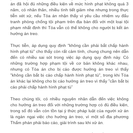
án đã hội đủ những điều kiện về mức hình phạt không quá 3
năm, có nhân thân, nhiều tình tiết giảm nhẹ nhưng trong thực
tiễn xét xử, nếu Tòa án nhận thấy vì yêu cầu nhiệm vụ đấu
tranh phòng chống tội phạm trên địa bàn đối với một loại tội
phạm nhất định thì Tòa vẫn có thể không cho người bị kết án
hưởng án treo.
Thực tiễn, áp dụng quy định
"không cần phải bắt chấp hành
hình phạt tù"
cho thấy còn rất cảm tính, chung chung nên dẫn
đến có nhiều sai sót trong việc áp dụng quy định này. Có
những trường hợp phạm tội về cơ bản không khác nhau,
nhưng có Tòa án cho bị cáo được hưởng án treo vì thấy
"không cần bắt bị cáo chấp hành hình phạt tù", trong khi Tòa
án khác lại không cho bị cáo hưởng án treo vì thấy "cần bắt bị
cáo phải chấp hành hình phạt tù”
Theo chúng tôi, có nhiều nguyên nhân dẫn đến việc không
cho hưởng án treo đối với những trường hợp có đủ điều kiện,
trong số đó vẫn còn tồn tại ý thức pháp luật của người xử án
là ngán ngại việc cho hưởng án treo, vì một số địa phương
Thẩm phán phải báo cáo, giải trình sau khi xử án.
thue luat su