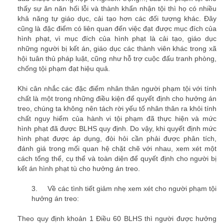
thấy sự ăn năn hối lỗi và thành khẩn nhận tội thì họ có nhiều
khả năng tự giáo dục, cải tạo hơn các đối tượng khác. Đây
cũng là đặc điểm có liên quan đến việc đạt được mục đích của
hình phạt, vì mục đích của hình phạt là cải tạo, giáo dục
những người bị kết án, giáo dục các thành viên khác trong xã
hội tuân thủ pháp luật, cũng như hỗ trợ cuộc đấu tranh phòng,
chống tội phạm đạt hiệu quả.
văn phòng luật sư
Khi cân nhắc các đặc điểm nhân thân người phạm tội với tính
chất là một trong những điều kiện để quyết định cho hưởng án
treo, chúng ta không nên tách rời yếu tố nhân thân ra khỏi tính
chất nguy hiểm của hành vi tội phạm đã thực hiện và mức
hình phạt đã được BLHS quy định. Do vậy, khi quyết định mức
hình phạt được áp dụng, đòi hỏi cần phải được phân tích,
đánh giá trong mối quan hệ chặt chẽ với nhau, xem xét một
cách tổng thể, cụ thể và toàn diện để quyết định cho người bị
kết án hình phạt tù cho hưởng án treo.
3.
Về các tình tiết giảm nhẹ xem xét cho người phạm tội
hưởng án treo:
Theo quy định khoản 1 Điều 60 BLHS thì người được hưởng