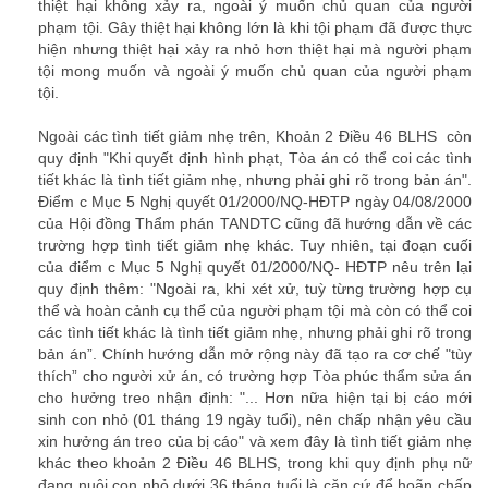
thiệt hại không xảy ra, ngoài ý muốn chủ quan của người
phạm tội. Gây thiệt hại không lớn là khi tội phạm đã được thực
hiện nhưng thiệt hại xảy ra nhỏ hơn thiệt hại mà người phạm
tội mong muốn và ngoài ý muốn chủ quan của người phạm
tội.
văn phòng luật sư tphcm
Ngoài các tình tiết giảm nhẹ trên, Khoản 2 Điều 46 BLHS còn
quy định
"Khi quyết định hình phạt, Tòa án có thể coi các tình
tiết khác là tình tiết giảm nhẹ, nhưng phải ghi rõ trong bản án"
.
Điểm c Mục 5 Nghị quyết 01/2000/NQ-HĐTP ngày 04/08/2000
của Hội đồng Thẩm phán TANDTC cũng đã hướng dẫn về các
trường hợp tình tiết giảm nhẹ khác. Tuy nhiên, tại đoạn cuối
của điểm c Mục 5 Nghị quyết 01/2000/NQ- HĐTP nêu trên lại
quy định thêm:
"Ngoài ra, khi xét xử, tuỳ từng trường hợp cụ
thể và hoàn cảnh cụ thể của người phạm tội mà còn có thể coi
các tình tiết khác là tình tiết giảm nhẹ, nhưng phải ghi rõ trong
bản án”.
Chính hướng dẫn mở rộng này đã tạo ra cơ chế "tùy
thích” cho người xử án, có trường hợp Tòa phúc thẩm sửa án
cho hưởng treo nhận định:
"... Hơn nữa hiện tại bị cáo mới
sinh con nhỏ (01 tháng 19 ngày tuổi), nên chấp nhận yêu cầu
xin hưởng án treo của bị cáo"
và xem đây là tình tiết giảm nhẹ
khác theo khoản 2 Điều 46 BLHS, trong khi quy định phụ nữ
đang nuôi con nhỏ dưới 36 tháng tuổi là căn cứ để hoãn chấp