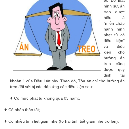
60 Bộ luật
hình sự, án
treo được
hiểu là
"miễn chấp
hành hình
phạt tù có
điều kiện"
và điều
kiện cho
hưởng án
treo cũng
được quy
định tại
khoản 1 của Điều luật này. Theo đó, Tòa án chỉ cho hưởng án
treo đối với bị cáo đáp ứng các điều kiện sau:
♦
Có mức phạt tù
k
hông quá 03 năm;.
luật sư nhà đất
♦
Có nhân thân tốt;
luat su nha dat
♦
Có nhiều tình tiết giảm nhẹ (từ hai tình tiết giảm nhẹ trở lên);