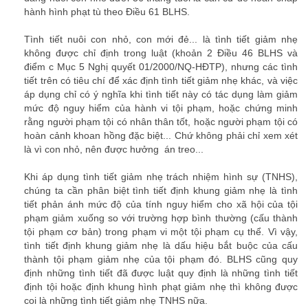
hành hình phạt tù theo Điều 61 BLHS.
công ty luật
Tình tiết nuôi con nhỏ, con mới đẻ... là tình tiết giảm nhẹ
không được chỉ định trong luật (khoản 2 Điều 46 BLHS và
điểm c Mục 5 Nghị quyết 01/2000/NQ-HĐTP), nhưng các tình
tiết trên có tiêu chí để xác định tình tiết giảm nhẹ khác, và việc
áp dụng chỉ có ý nghĩa khi tình tiết này có tác dụng làm giảm
mức độ nguy hiểm của hành vi tội phạm, hoặc chứng minh
rằng người phạm tội có nhân thân tốt, hoặc người phạm tội có
hoàn cảnh khoan hồng đặc biệt... Chứ không phải chỉ xem xét
là vì con nhỏ, nên được hưởng án treo...
Khi áp dụng tình tiết giảm nhẹ trách nhiệm hình sự (TNHS),
chúng ta cần phân biệt tình tiết định khung giảm nhẹ là tình
tiết phản ánh mức độ của tính nguy hiểm cho xã hội của tội
phạm giảm xuống so với trường hợp bình thường (cấu thành
tội phạm cơ bản) trong phạm vi một tội phạm cụ thể. Vì vậy,
tình tiết định khung giảm nhẹ là dấu hiệu bắt buộc của cấu
thành tội phạm giảm nhẹ của tội phạm đó. BLHS cũng quy
định những tình tiết đã được luật quy định là những tình tiết
định tội hoặc định khung hình phạt giảm nhẹ thì không được
coi là những tình tiết giảm nhẹ TNHS nữa.