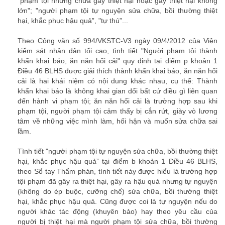
"phạm tội nhưng chưa gây thiệt hại hoặc gây thiệt hại không
lớn"; "người phạm tội tự nguyện sửa chữa, bồi thường thiệt
hại, khắc phục hậu quả”, "tự thú”...
luat su
Theo Công văn số 994/VKSTC-V3 ngày 09/4/2012 của Viện
kiểm sát nhân dân tối cao, tình tiết
"Người phạm tội thành
khẩn khai báo, ăn năn hối cải"
quy định tại điểm p khoản 1
Điều 46 BLHS được giải thích thành khẩn khai báo, ăn năn hối
cải là hai khái niệm có nội dung khác nhau, cụ thể: Thành
khẩn khai báo là không khai gian dối bất cứ điều gì liên quan
đến hành vi phạm tội; ăn năn hối cải là trường hợp sau khi
phạm tội, người phạm tội cảm thấy bị cắn rứt, giày vò lương
tâm về những việc mình làm, hối hận và muốn sửa chữa sai
lầm.
luật sư
Tình tiết
"người phạm tội tự nguyện sửa chữa, bồi thường thiệt
hại, khắc phục hậu quả”
tại điểm b khoản 1 Điều 46 BLHS,
theo Sổ tay Thẩm phán, tình tiết này được hiểu là trường hợp
tội phạm đã gây ra thiệt hại, gây ra hậu quả nhưng tự nguyện
(không do ép buộc, cưỡng chế) sửa chữa, bồi thường thiệt
hại, khắc phục hậu quả. Cũng được coi là tự nguyện nếu do
người khác tác động (khuyên bảo) hay theo yêu cầu của
người bị thiệt hại mà người phạm tội sửa chữa, bồi thường