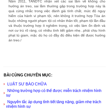
Năm 2011, TANDTC nhận xét các sai lầm về không cho
hưởng án treo, sai lầm thường gặp trong trường hợp này là
quá cứng nhắc trong việc đánh giá tính chất, mức độ nguy
hiểm của hành vi phạm tội, nên không ít trường hợp Tòa án
buộc những người phạm tội có nhân thân tốt, phạm tội lần đầu
và thuộc trường hợp ít nghiêm trọng, có việc làm ổn định và
nơi cư trú rõ ràng, có nhiều tình tiết giảm nhẹ...phải chịu hình
phạt tù giam, mặc dù họ có đầy đủ điều kiện để được hưởng
án treo./
thuê luật sư
BÀI CÙNG CHUYÊN MỤC:
LUẬT SƯ BÀO CHỮA
Những trường hợp có thể được miễn trách nhiệm hình
sự
Nguyên tắc áp dụng tình tiết tăng nặng, giảm nhẹ trách
nhiệm hình sự