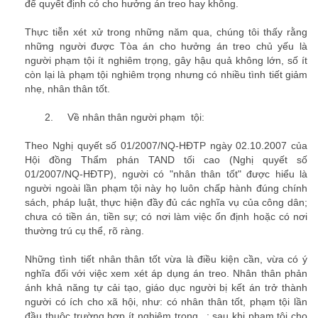
để quyết định có cho hưởng án treo hay không.
luật sư hình sự
Thực tiễn xét xử trong những năm qua, chúng tôi thấy rằng
những người được Tòa án cho hưởng án treo chủ yếu là
người phạm tội ít nghiêm trọng, gây hậu quả không lớn, số ít
còn lại là phạm tội nghiêm trọng nhưng có nhiều tình tiết giảm
nhẹ, nhân thân tốt.
2.
Về nhân thân người phạm tội:
Theo Nghị quyết số 01/2007/NQ-HĐTP ngày 02.10.2007 của
Hội đồng Thẩm phán TAND tối cao (Nghị quyết số
01/2007/NQ-HĐTP), người có "nhân thân tốt" được hiểu là
người ngoài lần phạm tội này họ luôn chấp hành đúng chính
sách, pháp luật, thực hiện đầy đủ các nghĩa vụ của công dân;
chưa có tiền án, tiền sự; có nơi làm việc ổn định hoặc có nơi
thường trú cụ thể, rõ ràng.
van phong luat su
Những tình tiết nhân thân tốt vừa là điều kiện cần, vừa có ý
nghĩa đối với việc xem xét áp dụng án treo. Nhân thân phản
ánh khả năng tự cải tạo, giáo dục người bị kết án trở thành
người có ích cho xã hội, như: có nhân thân tốt, phạm tội lần
đầu thuộc trường hợp ít nghiêm trọng...; sau khi phạm tội cho