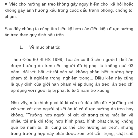
♦
Việc cho hưởng án treo
không gây nguy hiểm cho xã hội hoặc
không gây ảnh hưởng xấu trong cuộc đấu tranh phòng, chống tội
phạm.
Sau đây chúng ta cùng tìm hiểu kỹ hơn các điều kiện được hưởng
án treo theo quy định nêu trên.
1.
Về mức phạt tù:
luat su hinh su
Theo Điều 60 BLHS 1999, Tòa án có thể cho người bị kết án
được hưởng án treo nếu người đó bị phạt tù không quá 03
năm, đối với bất cứ tội nào và không phân biệt trường hợp
phạm tội ít nghiêm trọng, nghiêm trọng... Điều kiện này cũng
là quy định của giới hạn phạm vi áp dụng án treo: án treo chỉ
áp dụng với người bị bị phạt tù từ 3 năm trở xuống.
Như vậy, mức hình phạt tù là căn cứ đầu tiên để Hội đồng xét
xử xem xét cho người bị kết án tù có được hưởng án treo hay
không.
"Trường hợp người bị xét xử trong cùng một lần về
nhiều tội mà khi tổng hợp hình phạt, hình phạt chung không
quá ba năm tù, thì cũng có thể cho hưởng án treo
”, nhưng
trong trường hợp này phải được xem xét cẩn trọng, chặt chẽ