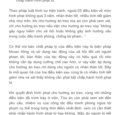
chấp hành hình phạt tù":
công ty luật tphcm
Theo pháp luật hình sự hiện hành, ngoài 03 điều kiện về mức
hình phạt không quá 3 năm, nhân thân tốt, nhiều tình tiết giảm
nhẹ như trên, khi cho hưởng án treo tòa án còn phải xem xét,
chỉ cho hưởng án treo nếu việc cho hưởng án treo này
"không
gây nguy hiểm cho xã hội hoặc không gây ảnh hưởng xấu
trong cuộc đấu tranh phòng, chống tội phạm...”
luật sư tphcm
Có thể nói bản chất pháp lý của điều kiện này là biện pháp
khoan hồng và sử dụng tác động của xã hội đối với người
phạm tội, bản thân của tác động này có hiệu quả rồi nên
không cần áp dụng cưỡng chế cao hơn, vì vậy việc áp dụng
cho hưởng án treo chỉ dùng cho người có nhân thân tốt. Đây
là mối quan hệ của hai điều kiện sau cùng là có nhiều tình tiết
giảm nhẹ và xét thấy không cần phải bắt chấp hành hình phạt
tù.
luat su tphcm
Khi quyết định hình phạt cho hưởng án treo, cùng với những
điều kiện đã trình bày ở trên, Tòa án còn phải xem xét đến
yêu cầu, nhiệm vụ của công tác đấu tranh phòng ngừa tội
phạm cụ thể trong từng thời điểm nhất định, xem có cần thiết
phải chấp hành hình phạt tù hay không. Mặc dù người bị kết