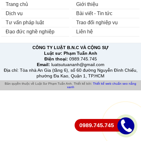
Trang chủ
Giới thiệu
Dịch vụ
Bài viết - Tin tức
Tư vấn pháp luật
Trao đổi nghiệp vụ
Đạo đức nghề nghiệp
Liên hệ
CÔNG TY LUẬT B.N.C VÀ CỘNG SỰ
Luật sư:
Phạm Tuấn Anh
Điện thoại:
0989.745.745
Email:
luatsutuananh@gmail.com
Địa chỉ
: Tòa nhà An Gia (tầng 6), số 60 đường Nguyễn Đình Chiểu,
phường Đa Kao, Quận 1, TP.HCM
Bản quyền thuộc về Luật Sư Phạm Tuấn Anh.
Thiết kế bởi:
Thiết kế web chuẩn seo
nắng
xanh
0989.745.745