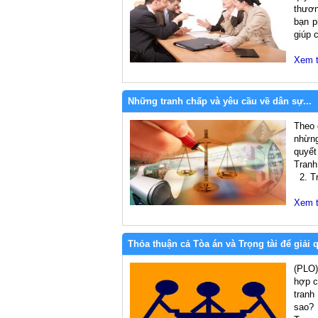
thươn
bạn p
giúp 
Xem 
Những tranh chấp và yêu cầu về dân sự...
Theo 
nhừng
quyết
Tranh
2. Tr
Xem 
Thỏa thuận cả Tòa án và Trọng tài để giải 
(PLO)
hợp c
tranh
sao?