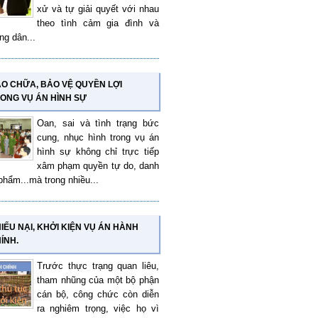
xử và tự giải quyết với nhau
theo tình cảm gia đình và
ng dân...
O CHỮA, BẢO VỆ QUYỀN LỢI
ONG VỤ ÁN HÌNH SỰ
Oan, sai và tình trạng bức
cung, nhục hình trong vụ án
hình sự không chỉ trực tiếp
xâm phạm quyền tự do, danh
phẩm...mà trong nhiều...
IẾU NẠI, KHỞI KIỆN VỤ ÁN HÀNH
ÍNH.
Trước thực trạng quan liêu,
tham nhũng của một bộ phận
cán bộ, công chức còn diễn
ra nghiêm trọng, việc họ vì