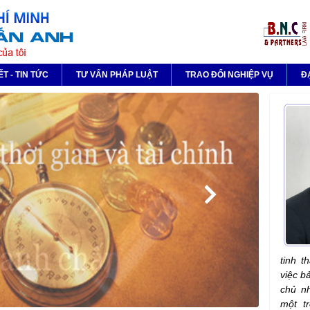
ẾT - TIN TỨC
TƯ VẤN PHÁP LUẬT
TRAO ĐỔI NGHIỆP VỤ
Đ
tinh t
việc b
chủ nh
một t