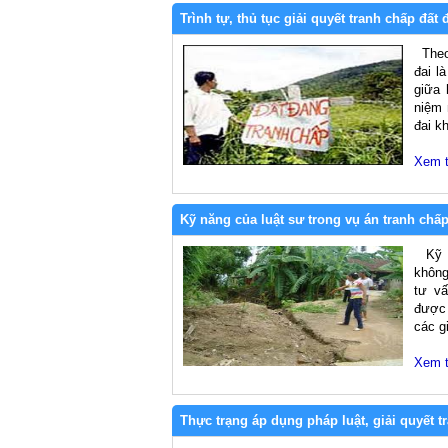
Trình tự, thủ tục giải quyết tranh chấp đất 
Theo 
đai l
giữa 
niệm 
đai k
Xem 
Kỹ năng của luật sư trong vụ án tranh chấp
Kỹ nă
không
tư vấ
được 
các gi
Xem 
Thực trạng áp dụng pháp luật, giải quyết 