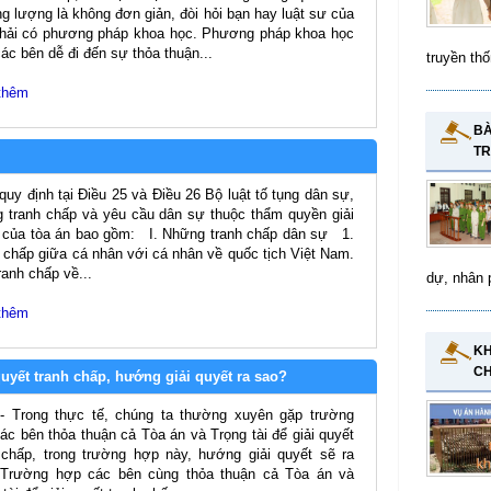
g lượng là không đơn giản, đòi hỏi bạn hay luật sư của
hải có phương pháp khoa học. Phương pháp khoa học
các bên dễ đi đến sự thỏa thuận...
truyền thố
thêm
BÀ
TR
quy định tại Điều 25 và Điều 26 Bộ luật tố tụng dân sự,
 tranh chấp và yêu cầu dân sự thuộc thẩm quyền giải
 của tòa án bao gồm: I. Những tranh chấp dân sự 1.
 chấp giữa cá nhân với cá nhân về quốc tịch Việt Nam.
anh chấp về...
dự, nhân 
thêm
KH
CH
quyết tranh chấp, hướng giải quyết ra sao?
- Trong thực tế, chúng ta thường xuyên gặp trường
ác bên thỏa thuận cả Tòa án và Trọng tài để giải quyết
 chấp, trong trường hợp này, hướng giải quyết sẽ ra
 Trường hợp các bên cùng thỏa thuận cả Tòa án và