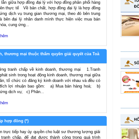
TƯ
lẫn giữa hợp đồng đại lý với hợp đồng phân phối hàng
Đ
rên thực tế Về bản chất, hợp đồng đại lý là hợp đồng
ứng dịch vụ trung gian thương mại, theo đó bên trung
là bên đại lý nhân danh mình thực hiện việc mua bán
hóa, cung ứng...
thêm
h, thương mại thuộc thẩm quyền giải quyết của Toà
SỞ
ững tranh chấp về kinh doanh, thương mại 1.Tranh
phát sinh trong hoạt động kinh doanh, thương mại giữa
ân, tổ chức có đăng ký kinh doanh với nhau và đều có
đích lợi nhuận bao gồm: a) Mua bán hàng hoá; b)
ứng dịch vụ; c) Phân...
thêm
HÔ
ấp hợp đồng (*)
n trực tiếp hay ủy quyền cho luật sư thương lượng giải
 tranh chấp, để đạt được thành công trong quá trình