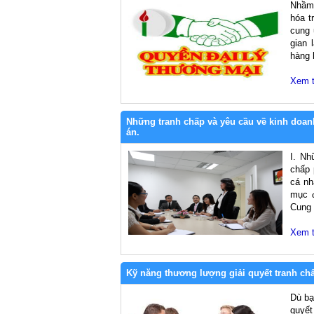
Nhầm 
hóa t
cung 
gian 
hàng 
Xem 
Những tranh chấp và yêu cầu về kinh doan
án.
I. Nh
chấp 
cá nh
mục 
Cung 
Xem 
Kỹ năng thương lượng giải quyết tranh ch
Dù bạ
quyết