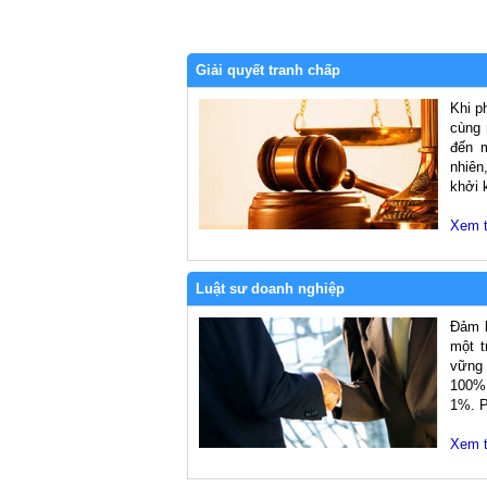
Giải quyết tranh chấp
Khi p
cùng 
đến 
nhiên
khởi 
Xem 
Luật sư doanh nghiệp
Đảm b
một t
vững
100% 
1%. P
Xem 