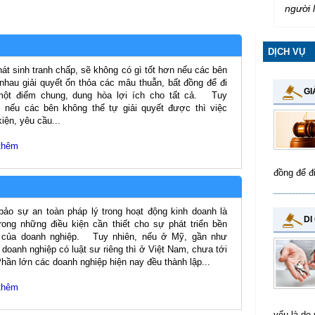
người 
DỊCH VỤ
hát sinh tranh chấp, sẽ không có gì tốt hơn nếu các bên
nhau giải quyết ổn thỏa các mâu thuẫn, bất đồng để đi
GI
một điểm chung, dung hòa lợi ích cho tất cả. Tuy
, nếu các bên không thể tự giải quyết được thì việc
kiện, yêu cầu...
thêm
đồng để đ
ảo sự an toàn pháp lý trong hoạt động kinh doanh là
DI
rong những điều kiện cần thiết cho sự phát triển bền
 của doanh nghiệp. Tuy nhiên, nếu ở Mỹ, gần như
doanh nghiệp có luật sư riêng thì ở Việt Nam, chưa tới
hần lớn các doanh nghiệp hiện nay đều thành lập...
thêm
yếu là do 