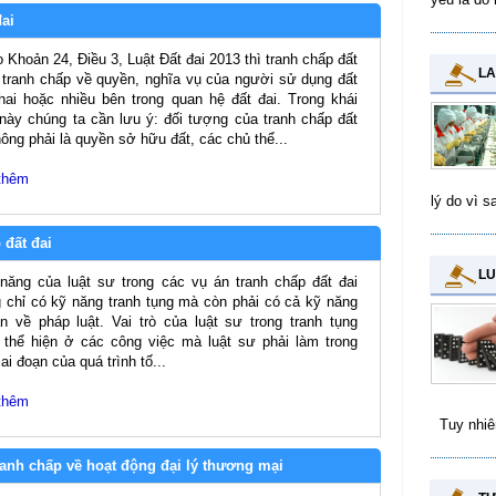
đai
Khoản 24, Điều 3, Luật Đất đai 2013 thì tranh chấp đất
LA
à tranh chấp về quyền, nghĩa vụ của người sử dụng đất
hai hoặc nhiều bên trong quan hệ đất đai. Trong khái
này chúng ta cần lưu ý: đối tượng của tranh chấp đất
hông phải là quyền sở hữu đất, các chủ thể...
thêm
lý do vì s
 đất đai
LU
ng của luật sư trong các vụ án tranh chấp đất đai
 chỉ có kỹ năng tranh tụng mà còn phải có cả kỹ năng
n về pháp luật. Vai trò của luật sư trong tranh tụng
thể hiện ở các công việc mà luật sư phải làm trong
ai đoạn của quá trình tố...
thêm
Tuy nhiên
tranh chấp về hoạt động đại lý thương mại