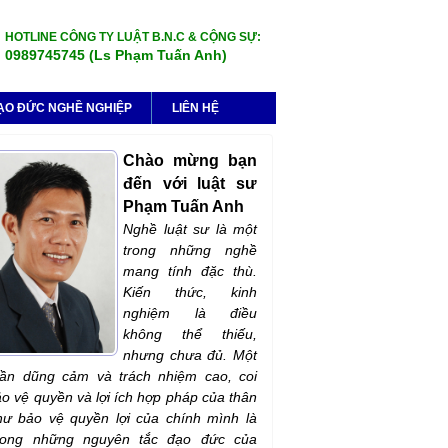
HOTLINE CÔNG TY LUẬT B.N.C & CỘNG SỰ:
0989745745 (Ls Phạm Tuấn Anh)
ẠO ĐỨC NGHỀ NGHIỆP
LIÊN HỆ
Chào mừng bạn
đến với luật sư
Phạm Tuấn Anh
Nghề luật sư là một
trong những nghề
mang tính đặc thù.
Kiến thức, kinh
nghiệm là điều
không thể thiếu,
nhưng chưa đủ. Một
hần dũng cảm và trách nhiệm cao, coi
ảo vệ quyền và lợi ích hợp pháp của thân
ư bảo vệ quyền lợi của chính mình là
rong những nguyên tắc đạo đức của