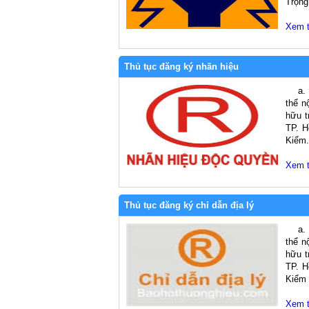
Trọng 
Xem 
Thủ tục đăng ký nhãn hiệu
a. Tr
thể n
hữu t
TP. H
Kiểm.
Xem 
Thủ tục đăng ký chỉ dẫn địa lý
a. Tr
thể n
hữu t
TP. H
Kiểm t
Xem 