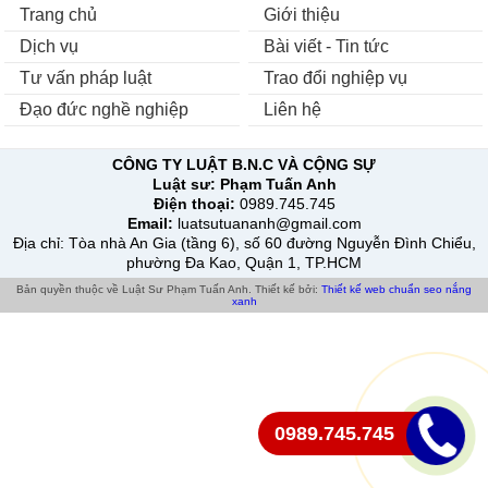
Trang chủ
Giới thiệu
Dịch vụ
Bài viết - Tin tức
Tư vấn pháp luật
Trao đổi nghiệp vụ
Đạo đức nghề nghiệp
Liên hệ
CÔNG TY LUẬT B.N.C VÀ CỘNG SỰ
Luật sư:
Phạm Tuấn Anh
Điện thoại:
0989.745.745
Email:
luatsutuananh@gmail.com
Địa chỉ
: Tòa nhà An Gia (tầng 6), số 60 đường Nguyễn Đình Chiểu,
phường Đa Kao, Quận 1, TP.HCM
Bản quyền thuộc về Luật Sư Phạm Tuấn Anh.
Thiết kế bởi:
Thiết kế web chuẩn seo
nắng
xanh
0989.745.745