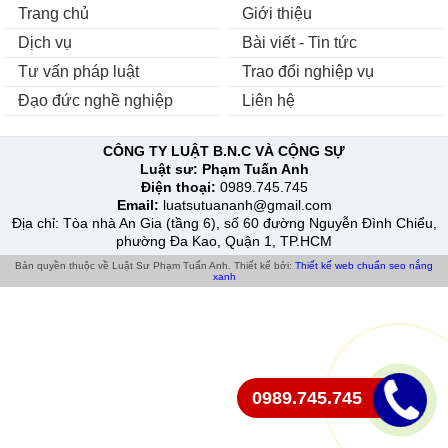
Trang chủ
Giới thiệu
Dịch vụ
Bài viết - Tin tức
Tư vấn pháp luật
Trao đổi nghiệp vụ
Đạo đức nghề nghiệp
Liên hệ
CÔNG TY LUẬT B.N.C VÀ CỘNG SỰ
Luật sư:
Phạm Tuấn Anh
Điện thoại:
0989.745.745
Email:
luatsutuananh@gmail.com
Địa chỉ
: Tòa nhà An Gia (tầng 6), số 60 đường Nguyễn Đình Chiểu,
phường Đa Kao, Quận 1, TP.HCM
Bản quyền thuộc về Luật Sư Phạm Tuấn Anh.
Thiết kế bởi:
Thiết kế web chuẩn seo
nắng
xanh
0989.745.745