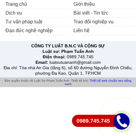
Trang chủ
Giới thiệu
Dịch vụ
Bài viết - Tin tức
Tư vấn pháp luật
Trao đổi nghiệp vụ
Đạo đức nghề nghiệp
Liên hệ
CÔNG TY LUẬT B.N.C VÀ CỘNG SỰ
Luật sư:
Phạm Tuấn Anh
Điện thoại:
0989.745.745
Email:
luatsutuananh@gmail.com
Địa chỉ
: Tòa nhà An Gia (tầng 6), số 60 đường Nguyễn Đình Chiểu,
phường Đa Kao, Quận 1, TP.HCM
Bản quyền thuộc về Luật Sư Phạm Tuấn Anh.
Thiết kế bởi:
Thiết kế web chuẩn seo
nắng
xanh
0989.745.745