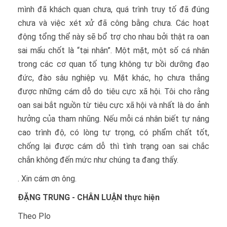
mình đã khách quan chưa, quá trình truy tố đã đúng
chưa và việc xét xử đã công bằng chưa. Các hoạt
động tổng thể này sẽ bổ trợ cho nhau bởi thật ra oan
sai mấu chốt là “tại nhân”. Một mặt, một số cá nhân
trong các cơ quan tố tụng không tự bồi dưỡng đạo
đức, đào sâu nghiệp vụ. Mặt khác, họ chưa thắng
được những cám dỗ do tiêu cực xã hội. Tôi cho rằng
oan sai bắt nguồn từ tiêu cực xã hội và nhất là do ảnh
hưởng của tham nhũng. Nếu mỗi cá nhân biết tự nâng
cao trình độ, có lòng tự trọng, có phẩm chất tốt,
chống lại được cám dỗ thì tình trạng oan sai chắc
chắn không đến mức như chúng ta đang thấy.
. Xin cám ơn ông.
ĐẶNG TRUNG - CHÂN LUẬN thực hiện
Theo Plo