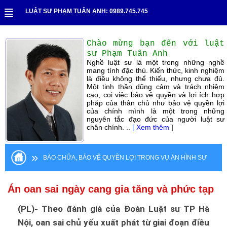
LUẬT SƯ PHẠM TUẤN ANH: 0989.745.745
Chào mừng bạn đến với luật
sư Phạm Tuấn Anh
Nghề luật sư là một trong những nghề
mang tính đặc thù. Kiến thức, kinh nghiệm
là điều không thể thiếu, nhưng chưa đủ.
Một tinh thần dũng cảm và trách nhiệm
cao, coi việc bảo vệ quyền và lợi ích hợp
pháp của thân chủ như bảo vệ quyền lợi
của chính mình là một trong những
nguyên tắc đạo đức của người luật sư
chân chính. ..
[
Xem thêm
]
»
BÀO CHỮA, BẢO VỆ QUYỀN LỢI TRONG VỤ ÁN HÌNH SỰ
Án oan sai ngày cang gia tăng và phức tạp
(PL)- Theo đánh giá của Đoàn Luật sư TP Hà
Nội, oan sai chủ yếu xuất phát từ giai đoạn điều