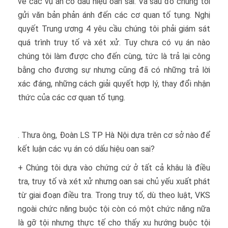
về các vụ án có dấu hiệu oan sai. Và sau đó chúng tôi
gửi văn bản phản ánh đến các cơ quan tố tụng. Nghị
quyết Trung ương 4 yêu cầu chúng tôi phải giám sát
quá trình truy tố và xét xử. Tuy chưa có vụ án nào
chúng tôi làm được cho đến cùng, tức là trả lại công
bằng cho đương sự nhưng cũng đã có những trả lời
xác đáng, những cách giải quyết hợp lý, thay đổi nhận
thức của các cơ quan tố tụng.
. Thưa ông,
Đoàn LS TP Hà Nội dựa trên cơ sở nào để
kết luận các vụ án có dấu hiệu oan sai?
+ Chúng tôi dựa vào chứng cứ ở tất cả khâu là điều
tra, truy tố và xét xử nhưng oan sai chủ yếu xuất phát
từ giai đoạn điều tra. Trong truy tố, dù theo luật, VKS
ngoài chức năng buộc tội còn có một chức năng nữa
là gỡ tội nhưng thực tế cho thấy xu hướng buộc tội