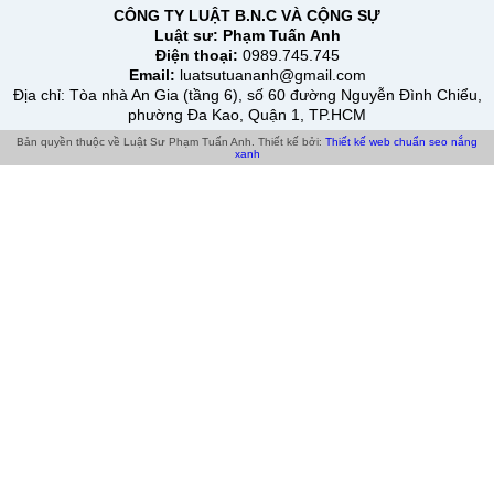
CÔNG TY LUẬT B.N.C VÀ CỘNG SỰ
Luật sư:
Phạm Tuấn Anh
Điện thoại:
0989.745.745
Email:
luatsutuananh@gmail.com
Địa chỉ
: Tòa nhà An Gia (tầng 6), số 60 đường Nguyễn Đình Chiểu,
phường Đa Kao, Quận 1, TP.HCM
Bản quyền thuộc về Luật Sư Phạm Tuấn Anh.
Thiết kế bởi:
Thiết kế web chuẩn seo
nắng
xanh