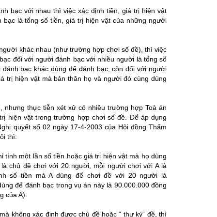
bạc với nhau thì việc xác định tiền, giá trị hiện vật
bạc là tổng số tiền, giá trị hiện vật của những người
gười khác nhau (như trường hợp chơi số đề), thì việc
h bạc đối với người đánh bạc với nhiều người là tổng số
ời đánh bạc khác dùng để đánh bạc; còn đối với người
giá trị hiện vật mà bản thân họ và người đó cùng dùng
 nhưng thực tiễn xét xử có nhiều trường hợp Toà án
 trị hiện vật trong trường hợp chơi số đề. Để áp dụng
 Nghị quyết số 02 ngày 17-4-2003 của Hội đồng Thẩm
i thì:
hỉ tính một lần số tiền hoặc giá trị hiện vật mà họ dùng
 là chủ đề chơi với 20 người, mỗi người chơi với A là
tính số tiền mà A dùng để chơi đề với 20 người là
 dùng để đánh bạc trong vụ án này là 90.000.000 đồng
g của A).
 mà không xác định được chủ đề hoặc “ thư ký” đề, thì