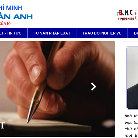
ẾT - TIN TỨC
TƯ VẤN PHÁP LUẬT
TRAO ĐỔI NGHIỆP VỤ
Đ
tinh t
việc b
chủ nh
một t