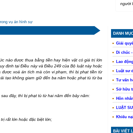
người 
trong vụ án hình sự
DANH MỤC
Giải quyế
Di chúc 
c nào được thua bằng tiền hay hiện vật có giá trị lớn
Lao động
uy định tại Điều này và Điều 249 của Bộ luật này hoặc
Luật sư 
a được xoá án tích mà còn vi phạm, thì bị phạt tiền từ
cải tạo không giam giữ đến ba năm hoặc phạt tù từ ba
Tư vấn 
Sở hữu tr
 sau đây, thì bị phạt tù từ hai năm đến bảy năm:
Hôn nhân
LUẬT S
Khiếu nạ
rị rất lớn hoặc đặc biệt lớn;
BÀI VIẾT 