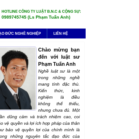
HOTLINE CÔNG TY LUẬT B.N.C & CỘNG SỰ:
0989745745 (Ls Phạm Tuấn Anh)
ẠO ĐỨC NGHỀ NGHIỆP
LIÊN HỆ
Chào mừng bạn
đến với luật sư
Phạm Tuấn Anh
Nghề luật sư là một
trong những nghề
mang tính đặc thù.
Kiến thức, kinh
nghiệm là điều
không thể thiếu,
nhưng chưa đủ. Một
hần dũng cảm và trách nhiệm cao, coi
ảo vệ quyền và lợi ích hợp pháp của thân
ư bảo vệ quyền lợi của chính mình là
rong những nguyên tắc đạo đức của