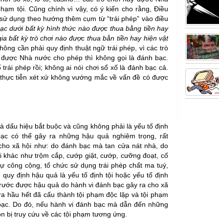
hạm tội. Cũng chính vì vậy, có ý kiến cho rằng, Điều
 sử dụng theo hướng thêm cụm từ “trái phép” vào điều
c dưới bất kỳ hình thức nào được thua bằng tiền hay
a bất kỳ trò chơi nào được thua bằn tiền hay hiện vật
hông cần phải quy định thuật ngữ trái phép, vì các trò
 được Nhà nước cho phép thì không gọi là đánh bạc.
trái phép rồi; không ai nói chơi sổ xố là đánh bạc cả.
n thực tiễn xét xử không vướng mắc về vấn đề có được
à dấu hiệu bắt buộc và cũng không phải là yếu tố định
ạc có thể gây ra những hậu quả nghiêm trọng, rất
cho xã hội như: do đánh bạc mà tan cửa nát nhà, do
 khác như trộm cắp, cướp giật, cướp, cưỡng đoạt, cố
t tự công cộng, tổ chức sử dụng trái phép chất ma tuý,
 quy định hậu quả là yếu tố định tội hoặc yếu tố định
trước được hậu quả do hành vi đánh bạc gây ra cho xã
ra hầu hết đã cấu thành tội phạm độc lập và tội phạm
bạc. Do đó, nếu hành vi đánh bạc mà dẫn đến những
òn bị truy cứu về các tội phạm tương ứng.