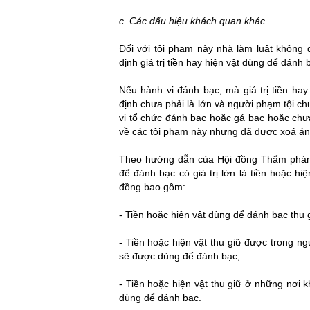
c. Các dấu hiệu khách quan khác
tội giết người
Đối với tội phạm này nhà làm luật không 
định giá trị tiền hay hiện vật dùng để đánh
Nếu hành vi đánh bạc, mà giá trị tiền hay
định chưa phải là lớn và người phạm tội c
vi tổ chức đánh bạc hoặc gá bạc hoặc chưa 
về các tội phạm này nhưng đã được xoá án t
tội cố ý gây thương tích
Theo hướng dẫn của Hội đồng Thẩm phán T
để đánh bạc có giá trị lớn là tiền hoặc hiệ
đồng bao gồm:
- Tiền hoặc hiện vật dùng để đánh bạc thu g
toi co y gay thuong tich
- Tiền hoặc hiện vật thu giữ được trong 
sẽ được dùng để đánh bạc;
- Tiền hoặc hiện vật thu giữ ở những nơi
dùng để đánh bạc.