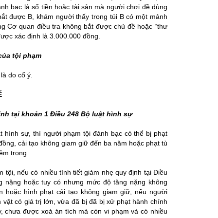
đánh bạc là số tiền hoặc tài sản mà người chơi đề dùng
 bắt được B, khám người thấy trong túi B có một mảnh
ưng Cơ quan điều tra không bắt được chủ đề hoặc “thư
được xác định là 3.000.000 đồng.
của tội phạm
là do cố ý.
Ể
nh tại khoản 1 Điều 248 Bộ luật hình sự
t hình sự, thì người phạm tội đánh bạc có thể bị phạt
 đồng, cải tạo không giam giữ đến ba năm hoặc phạt tù
iêm trọng.
 tội, nếu có nhiều tình tiết giảm nhẹ quy định tại Điều
tăng nặng hoặc tuy có nhưng mức độ tăng nặng không
ền hoặc hình phạt cải tạo không giam giữ; nếu người
vật có giá trị lớn, vừa đã bị đã bị xử phạt hành chính
ày, chưa được xoá án tích mà còn vi phạm và có nhiều