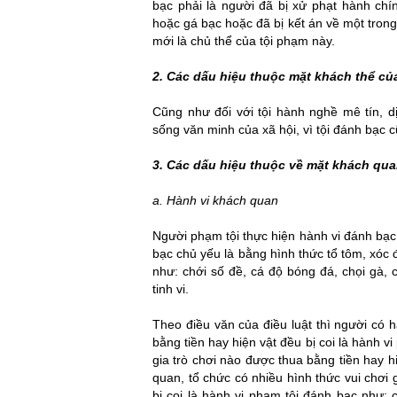
bạc phải là người đã bị xử phạt hành chí
hoặc gá bạc hoặc đã bị kết án về một trong
mới là chủ thể của tội phạm này.
2. Các dấu hiệu thuộc mặt khách thể củ
Cũng như đối với tội hành nghề mê tín, d
sống văn minh của xã hội, vì tội đánh bạc c
3. Các dấu hiệu thuộc về mặt khách qua
tội cướp giật tài sản
a. Hành vi khách quan
Người phạm tội thực hiện hành vi đánh bạ
bạc chủ yếu là bằng hình thức tổ tôm, xóc đ
như: chới số đề, cá độ bóng đá, chọi gà,
tinh vi.
toi cuop giat tai san
Theo điều văn của điều luật thì người có 
bằng tiền hay hiện vật đều bị coi là hành v
gia trò chơi nào được thua bằng tiền hay hi
quan, tổ chức có nhiều hình thức vui chơi 
bị coi là hành vi phạm tội đánh bạc như: 