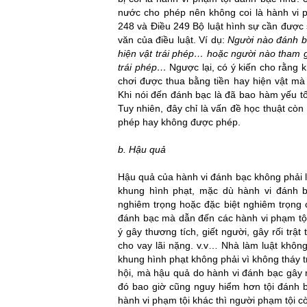
nước cho phép nên không coi là hành vi p
248 và Điều 249 Bộ luật hình sự cần được
văn của điều luật. Ví dụ:
Người nào đánh bạ
hiện vật trái phép… hoặc người nào tham gi
trái phép…
Ngược lại, có ý kiến cho rằng k
chơi được thua bằng tiền hay hiện vật mà
Khi nói đến đánh bạc là đã bao hàm yếu tố 
Tuy nhiên, đây chỉ là vấn đề học thuật cò
phép hay không được phép.
b. Hậu quả
toi giet nguoi
Hậu quả của hành vi đánh bạc không phải l
khung hình phạt, mặc dù hành vi đánh b
nghiêm trọng hoặc đặc biệt nghiêm trọng 
đánh bạc mà dẫn đến các hành vi phạm tội
ý gây thương tích, giết người, gây rối trậ
cho vay lãi nặng. v.v… Nhà làm luật không
khung hình phạt không phải vì không tháy 
hội, mà hậu quả do hành vi đánh bạc gây 
đó bao giờ cũng nguy hiểm hơn tội đánh 
hành vi phạm tội khác thì người phạm tội c