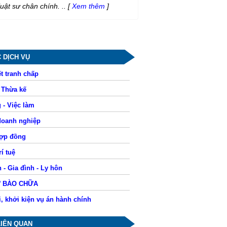
luật sư chân chính. ..
[
Xem thêm
]
 DỊCH VỤ
t tranh chấp
- Thừa kế
 - Việc làm
doanh nghiệp
hợp đồng
í tuệ
 - Gia đình - Ly hôn
Ư BÀO CHỮA
i, khởi kiện vụ án hành chính
LIÊN QUAN