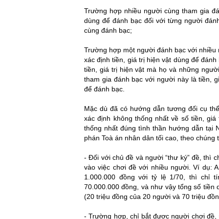
Trường hợp nhiều người cùng tham gia đánh 
dùng để đánh bạc đối với từng người đánh 
cùng đánh bạc;
tội gây rối trật tự công cộng
Trường hợp một người đánh bạc với nhiều n
xác định tiền, giá trị hiện vật dùng để đán
tiền, giá trị hiện vật mà họ và những ngư
tham gia đánh bạc với người này là tiền, 
để đánh bạc.
toi gay roi trat tu cong cong
Mặc dù đã có hướng dẫn tương đối cụ thể,
xác định không thống nhất về số tiền, giá
thống nhất đúng tình thần hướng dẫn tại
phán Toà án nhân dân tối cao, theo chúng tô
- Đối với chủ đề và người “thư ký” đề, thì c
vào việc chơi đề với nhiều người. Ví dụ: A
1.000.000 đồng với tỷ lệ 1/70, thì chỉ 
70.000.000 đồng, và như vậy tổng số tiền
(20 triệu đồng của 20 người và 70 triệu đồn
- Trường hợp, chỉ bắt được người chơi đề,