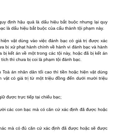
quy định hậu quả là dấu hiệu bắt buộc nhưng lại quy
 bạc là dấu hiệu bắt buộc của cấu thành tội phạm này.
 hiện vật dùng vào việc đánh bạc có giá trị được xác
hưa bị xử phạt hành chính về hành vi đánh bạc và hành
bị kết án về một trong các tội này, hoặc đã bị kết án
ích thì chưa bị coi là phạm tội đánh bạc.
oà án nhân dân tối cao thì tiền hoặc hiện vật dùng
n vật có giá trị từ một triệu đồng đến dưới mười triệu
iữ được trực tiếp tại chiếu bạc;
người các con bạc mà có căn cứ xác định đã được hoặc
 khác mà có đủ căn cứ xác định đã được hoặc sẽ được