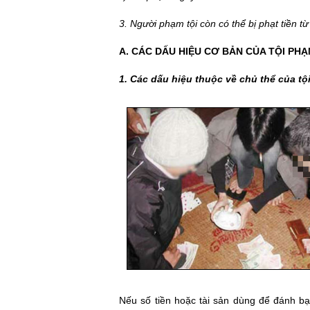
3. Người phạm tội còn có thể bị phạt tiền t
A. CÁC DẤU HIỆU CƠ BẢN CỦA TỘI PH
1. Các dấu hiệu thuộc về chủ thể của t
Nếu số tiền hoặc tài sản dùng để đánh bạ