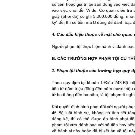
số tiền hoặc giá trị tài sản dùng vào việc 
vào việc chơi đề. Ví dụ: Cơ quan điều tra
giấy (phơi đề) có ghi 3.000.000 đồng, nh
ký” đề, thì số tiền mà B dùng để đánh bạc 
4. Các dấu hiệu thuộc về mặt chủ quan 
Người phạm tội thực hiện hành vi đánh bạc 
B. CÁC TRƯỜNG HỢP PHẠM TỘI CỤ TH
1. Phạm tội thuộc các trường hợp quy đị
Theo quy định tại khoản 1 Điều 248 Bộ luậ
tiền từ năm triệu đồng đến năm mươi triệu
từ ba tháng đến ba năm, là tội phạm ít ngh
Khi quyết định hình phạt đối với người phạm
46 Bộ luật hình sự, không có tình tiết 
đáng kể, thì có thể được áp hình phạt ti
phạm tội vừa đánh bạc với số tiền hay hiện 
về hành vi này hoặc đã bị kết án về tội n