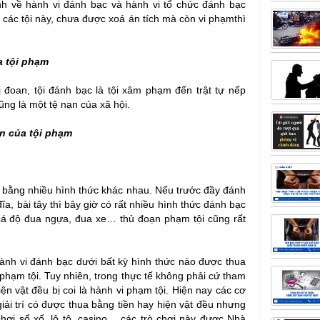
nh về hành vi đánh bạc và hành vi tổ chức đánh bạc
 các tội này, chưa được xoá án tích mà còn vi phạmthì
a tội phạm
ị đoan, tội đánh bạc là tội xâm phạm đến trật tự nếp
ũng là một tệ nạn của xã hội.
n của tội phạm
c bằng nhiều hình thức khác nhau. Nếu trước đầy đánh
ĩa, bài tây thì bây giờ có rất nhiều hình thức đánh bạc
 cá độ đua ngựa, đua xe… thủ đoạn phạm tội cũng rất
hành vi đánh bạc dưới bất kỳ hình thức nào được thua
i phạm tội. Tuy nhiên, trong thực tế không phải cứ tham
ện vật đều bị coi là hành vi phạm tội. Hiện nay các cơ
giải trí có được thua bằng tiền hay hiện vật đều nhưng
chơi sổ xố, lô tô, casino… các trò chơi này đựơc Nhà