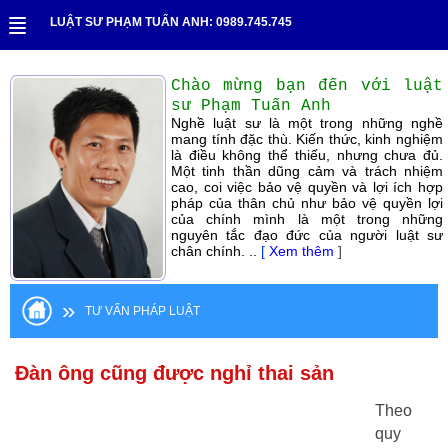
LUẬT SƯ PHẠM TUẤN ANH: 0989.745.745
Chào mừng bạn đến với luật
sư Phạm Tuấn Anh
Nghề luật sư là một trong những nghề
mang tính đặc thù. Kiến thức, kinh nghiệm
là điều không thể thiếu, nhưng chưa đủ.
Một tinh thần dũng cảm và trách nhiệm
cao, coi việc bảo vệ quyền và lợi ích hợp
pháp của thân chủ như bảo vệ quyền lợi
của chính mình là một trong những
nguyên tắc đạo đức của người luật sư
chân chính. ..
[
Xem thêm
]
»
TƯ VẤN PHÁP LUẬT
Đàn ông cũng được nghỉ thai sản
Theo
quy