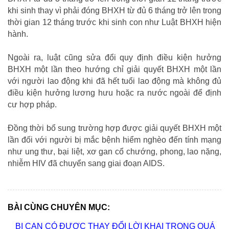
khi sinh thay vì phải đóng BHXH từ đủ 6 tháng trở lên trong
thời gian 12 tháng trước khi sinh con như Luật BHXH hiện
hành.
Ngoài ra, luật cũng sửa đổi quy định điều kiện hưởng
BHXH một lần theo hướng chỉ giải quyết BHXH một lần
với người lao động khi đã hết tuổi lao động mà không đủ
điều kiện hưởng lương hưu hoặc ra nước ngoài để định
cư hợp pháp.
Đồng thời bổ sung trường hợp được giải quyết BHXH một
lần đối với người bị mắc bệnh hiểm nghèo đến tính mạng
như ung thư, bại liệt, xơ gan cổ chướng, phong, lao nặng,
nhiễm HIV đã chuyển sang giai đoạn AIDS.
BÀI CÙNG CHUYÊN MỤC:
BỊ CAN CÓ ĐƯỢC THAY ĐỔI LỜI KHAI TRONG QUÁ