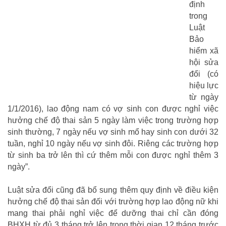
định
trong
Luật
Bảo
hiểm xã
hội sửa
đổi (có
hiệu lực
từ ngày
1/1/2016), lao động nam có vợ sinh con được nghỉ việc
hưởng chế độ thai sản 5 ngày làm việc trong trường hợp
sinh thường, 7 ngày nếu vợ sinh mổ hay sinh con dưới 32
tuần, nghỉ 10 ngày nếu vợ sinh đôi. Riêng các trường hợp
từ sinh ba trở lên thì cứ thêm mỗi con được nghỉ thêm 3
ngày”.
Luật sửa đổi cũng đã bổ sung thêm quy định về điều kiện
hưởng chế độ thai sản đối với trường hợp lao động nữ khi
mang thai phải nghỉ việc để dưỡng thai chỉ cần đóng
BHXH từ đủ 3 tháng trở lên trong thời gian 12 tháng trước