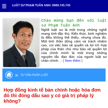
LUẬT SƯ PHẠM TUẤN ANH: 0989.745.745
Chào mừng bạn đến với luật
sư Phạm Tuấn Anh
Nghề luật sư là một trong những nghề
mang tính đặc thù. Kiến thức, kinh nghiệm
là điều không thể thiếu, nhưng chưa đủ.
Một tinh thần dũng cảm và trách nhiệm
cao, coi việc bảo vệ quyền và lợi ích hợp
pháp của thân chủ như bảo vệ quyền lợi
của chính mình là một trong những
nguyên tắc đạo đức của người luật sư
chân chính. ..
[
Xem thêm
]
»
TƯ VẤN PHÁP LUẬT
Hợp đồng kinh tế bản chính hoặc hóa đơn
đỏ thì đóng dấu sao y có giá trị pháp lý
không?