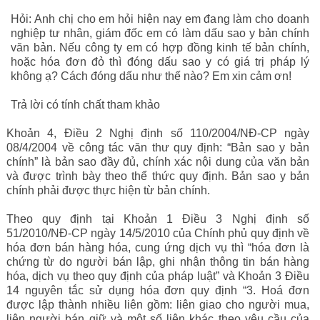
Hỏi:
Anh chị cho em hỏi hiện nay em đang làm cho doanh
nghiệp tư nhân, giám đốc em có làm dấu sao y bản chính
văn bản. Nếu công ty em có hợp đồng kinh tế bản chính,
hoặc hóa đơn đỏ thì đóng dấu sao y có giá trị pháp lý
không ạ? Cách đóng dấu như thế nào? Em xin cảm ơn!
Trả lời có tính chất tham khảo
Khoản 4, Điều 2 Nghị định số 110/2004/NĐ-CP ngày
08/4/2004 về công tác văn thư quy định: “Bản sao y bản
chính” là bản sao đầy đủ, chính xác nội dung của văn bản
và được trình bày theo thể thức quy định. Bản sao y bản
chính phải được thực hiện từ bản chính.
Theo quy định tại Khoản 1 Điều 3 Nghị định số
51/2010/NĐ-CP ngày 14/5/2010 của Chính phủ quy định về
hóa đơn bán hàng hóa, cung ứng dịch vụ thì “hóa đơn là
chứng từ do người bán lập, ghi nhận thông tin bán hàng
hóa, dịch vụ theo quy định của pháp luật” và Khoản 3 Điều
14 nguyên tắc sử dụng hóa đơn quy định “3. Hoá đơn
được lập thành nhiều liên gồm: liên giao cho người mua,
liên người bán giữ và một số liên khác theo yêu cầu của