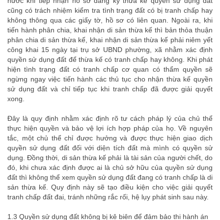
nước khi tiếp nhận hồ sơ đăng ký thừa kế quyền sử dụng đất
cũng có trách nhiệm kiểm tra tình trạng đất có bị tranh chấp hay
không thông qua các giấy tờ, hồ sơ có liên quan. Ngoài ra, khi
tiến hành phân chia, khai nhận di sản thừa kế thì bản thỏa thuận
phân chia di sản thừa kế, khai nhận di sản thừa kế phải niêm yết
công khai 15 ngày tại trụ sở UBND phường, xã nhằm xác định
quyền sử dụng đất để thừa kế có tranh chấp hay không. Khi phát
hiện tình trạng đất có tranh chấp cơ quan có thẩm quyền sẽ
ngừng ngay việc tiến hành các thủ tục cho nhận thừa kế quyền
sử dụng đất và chỉ tiếp tục khi tranh chấp đã được giải quyết
xong.
Đây là quy định nhằm xác định rõ tư cách pháp lý của chủ thể
thực hiện quyền và bảo vệ lợi ích hợp pháp của họ. Về nguyên
tắc, một chủ thể chỉ được hưởng và được thực hiện giao dịch
quyền sử dụng đất đối với diện tích đất mà mình có quyền sử
dụng. Đồng thời, di sản thừa kế phải là tài sản của người chết, do
đó, khi chưa xác định được ai là chủ sở hữu của quyền sử dụng
đất thì không thể xem quyền sử dụng đất đang có tranh chấp là di
sản thừa kế. Quy định này sẽ tạo điều kiện cho việc giải quyết
tranh chấp đất đai, tránh những rắc rối, hệ lụy phát sinh sau này.
1.3 Quyền sử dụng đất không bị kê biên để đảm bảo thi hành án