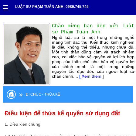
LUẬT SƯ PHẠM TUẤN ANH: 0989.745.745
Chào mừng bạn đến với luật
sư Phạm Tuấn Anh
Nghề luật sư là một trong những nghề
mang tính đặc thù. Kiến thức, kinh nghiệm
là điều không thể thiếu, nhưng chưa đủ.
Một tinh thần dũng cảm và trách nhiệm
cao, coi việc bảo vệ quyền và lợi ích hợp
pháp của thân chủ như bảo vệ quyền lợi
của chính mình là một trong những
nguyên tắc đạo đức của người luật sư
chân chính. ..
[
Xem thêm
]
»
DI CHÚC - THỪA KẾ
Điều kiện để thừa kế quyền sử dụng đất
1. Điều kiện chung