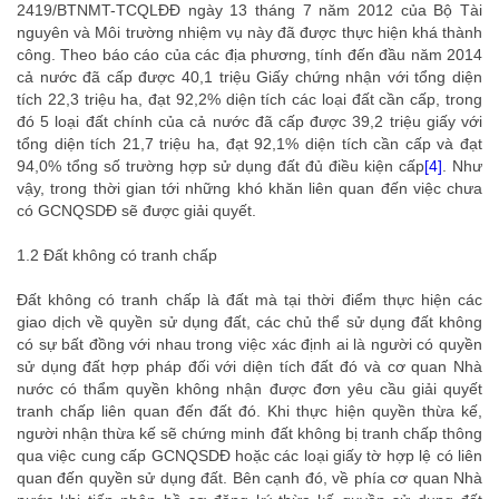
2419/BTNMT-TCQLĐĐ ngày 13 tháng 7 năm 2012 của Bộ Tài
nguyên và Môi trường nhiệm vụ này đã được thực hiện khá thành
công. Theo báo cáo của các địa phương, tính đến đầu năm 2014
cả nước đã cấp được 40,1 triệu Giấy chứng nhận với tổng diện
tích 22,3 triệu ha, đạt 92,2% diện tích các loại đất cần cấp, trong
đó 5 loại đất chính của cả nước đã cấp được 39,2 triệu giấy với
tổng diện tích 21,7 triệu ha, đạt 92,1% diện tích cần cấp và đạt
94,0% tổng số trường hợp sử dụng đất đủ điều kiện cấp
[4]
. Như
vậy, trong thời gian tới những khó khăn liên quan đến việc chưa
có GCNQSDĐ sẽ được giải quyết.
1.2 Đất không có tranh chấp
Đất không có tranh chấp là đất mà tại thời điểm thực hiện các
giao dịch về quyền sử dụng đất, các chủ thể sử dụng đất không
có sự bất đồng với nhau trong việc xác định ai là người có quyền
sử dụng đất hợp pháp đối với diện tích đất đó và cơ quan Nhà
nước có thẩm quyền không nhận được đơn yêu cầu giải quyết
tranh chấp liên quan đến đất đó. Khi thực hiện quyền thừa kế,
người nhận thừa kế sẽ chứng minh đất không bị tranh chấp thông
qua việc cung cấp GCNQSDĐ hoặc các loại giấy tờ hợp lệ có liên
quan đến quyền sử dụng đất. Bên cạnh đó, về phía cơ quan Nhà