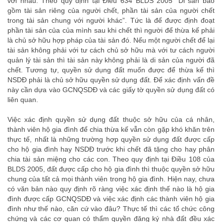
với nhau. Theo quy định tại Điều 634 BLDS 2005 “Di sản bao
gồm tài sản riêng của người chết, phần tài sản của người chết
trong tài sản chung với người khác”. Tức là để được định đoạt
phần tài sản của của mình sau khi chết thì người để thừa kế phải
là chủ sở hữu hợp pháp của tài sản đó. Nếu một người chết để lại
tài sản không phải với tư cách chủ sở hữu mà với tư cách người
quản lý tài sản thì tài sản này không phải là di sản của người đã
chết. Tương tự, quyền sử dụng đất muốn được để thừa kế thì
NSDĐ phải là chủ sở hữu quyền sử dụng đất. Để xác định vấn đề
này cần dựa vào GCNQSDĐ và các giấy tờ quyền sử dụng đất có
liên quan.
chia thua ke
Việc xác định quyền sử dụng đất thuộc sở hữu của cá nhân,
thành viên hộ gia đình để chia thừa kế vẫn còn gặp khó khăn trên
thực tế, nhất là những trường hợp quyền sử dụng đất được cấp
cho hộ gia đình hay NSDĐ trước khi chết đã tặng cho hay phân
chia tài sản miệng cho các con. Theo quy định tại Điều 108 của
BLDS 2005, đất được cấp cho hộ gia đình thì thuộc quyền sở hữu
chung của tất cả mọi thành viên trong hộ gia đình. Hiện nay, chưa
có văn bản nào quy định rõ ràng việc xác định thế nào là hộ gia
đình được cấp GCNQSDĐ và việc xác định các thành viên hộ gia
đình như thế nào, căn cứ vào đâu? Thực tế thì các tổ chức công
chứng và các cơ quan có thẩm quyền đăng ký nhà đất đều xác