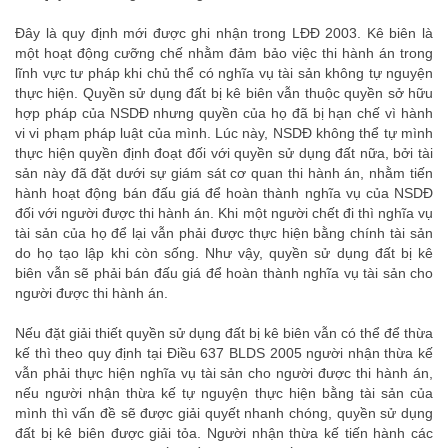
Đây là quy định mới được ghi nhận trong LĐĐ 2003. Kê biên là
một hoạt động cưỡng chế nhằm đảm bảo việc thi hành án trong
lĩnh vực tư pháp khi chủ thể có nghĩa vụ tài sản không tự nguyện
thực hiện. Quyền sử dụng đất bị kê biên vẫn thuộc quyền sở hữu
hợp pháp của NSDĐ nhưng quyền của họ đã bị hạn chế vì hành
vi vi phạm pháp luật của mình. Lúc này, NSDĐ không thể tự mình
thực hiện quyền định đoạt đối với quyền sử dụng đất nữa, bởi tài
sản này đã đặt dưới sự giám sát cơ quan thi hành án, nhằm tiến
hành hoạt động bán đấu giá để hoàn thành nghĩa vụ của NSDĐ
đối với người được thi hành án. Khi một người chết đi thì nghĩa vụ
tài sản của họ để lại vẫn phải được thực hiện bằng chính tài sản
do họ tạo lập khi còn sống. Như vậy, quyền sử dụng đất bị kê
biên vẫn sẽ phải bán đấu giá để hoàn thành nghĩa vụ tài sản cho
người được thi hành án.
tranh chap thua ke
Nếu đặt giải thiết quyền sử dụng đất bị kê biên vẫn có thể để thừa
kế thì theo quy định tại Điều 637 BLDS 2005 người nhận thừa kế
vẫn phải thực hiện nghĩa vụ tài sản cho người được thi hành án,
nếu người nhận thừa kế tự nguyện thực hiện bằng tài sản của
mình thì vấn đề sẽ được giải quyết nhanh chóng, quyền sử dụng
đất bị kê biên được giải tỏa. Người nhận thừa kế tiến hành các