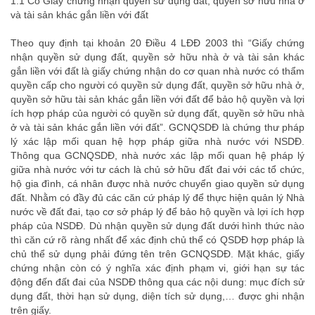
1.1 Có Giấy chứng nhận quyền sử dụng đất, quyền sở hữu nhà ở
và tài sản khác gắn liền với đất
Theo quy định tại khoản 20 Điều 4 LĐĐ 2003 thì “Giấy chứng
nhận quyền sử dụng đất, quyền sở hữu nhà ở và tài sản khác
gắn liền với đất là giấy chứng nhận do cơ quan nhà nước có thẩm
quyền cấp cho người có quyền sử dụng đất, quyền sở hữu nhà ở,
quyền sở hữu tài sản khác gắn liền với đất để bảo hộ quyền và lợi
ích hợp pháp của người có quyền sử dụng đất, quyền sở hữu nhà
ở và tài sản khác gắn liền với đất”. GCNQSDĐ là chứng thư pháp
lý xác lập mối quan hệ hợp pháp giữa nhà nước với NSDĐ.
Thông qua GCNQSDĐ, nhà nước xác lập mối quan hệ pháp lý
giữa nhà nước với tư cách là chủ sở hữu đất đai với các tổ chức,
hộ gia đình, cá nhân được nhà nước chuyển giao quyền sử dụng
đất. Nhằm có đầy đủ các căn cứ pháp lý để thực hiện quản lý Nhà
nước về đất đai, tạo cơ sở pháp lý để bảo hộ quyền và lợi ích hợp
pháp của NSDĐ. Dù nhận quyền sử dụng đất dưới hình thức nào
thì căn cứ rõ ràng nhất để xác định chủ thể có QSDĐ hợp pháp là
chủ thể sử dụng phải đứng tên trên GCNQSDĐ. Mặt khác, giấy
chứng nhận còn có ý nghĩa xác định phạm vi, giới hạn sự tác
động đến đất đai của NSDĐ thông qua các nội dung: mục đích sử
dụng đất, thời hạn sử dụng, diện tích sử dụng,… được ghi nhận
trên giấy.