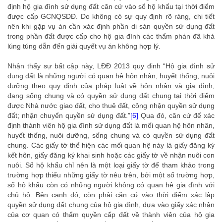
định hộ gia đình sử dụng đất căn cứ vào sổ hộ khẩu tại thời điểm
được cấp GCNQSDĐ. Do không có sự quy định rõ ràng, chi tiết
nên khi gặp vụ án cần xác định phần di sản quyền sử dụng đất
trong phần đất được cấp cho hộ gia đình các thẩm phán đã khá
lúng túng dẫn đến giải quyết vụ án không hợp lý.
Nhận thấy sự bất cập này, LĐĐ 2013 quy định
“Hộ gia đình sử
dụng đất là những người có quan hệ hôn nhân, huyết thống, nuôi
dưỡng theo quy định của pháp luật về hôn nhân và gia đình,
đang sống chung và có quyền sử dụng đất chung tại thời điểm
được Nhà nước giao đất, cho thuê đất, công nhận quyền sử dụng
đất; nhận chuyển quyền sử dụng đất.”
[6]
Qua đó, căn cứ để xác
định thành viên hộ gia đình sử dụng đất là mối quan hệ hôn nhân,
huyết thống, nuôi dưỡng, sống chung và có quyền sử dụng đất
chung. Các giấy tờ thể hiện các mối quan hệ này là giấy đăng ký
kết hôn, giấy đăng ký khai sinh hoặc các giấy tờ về nhận nuôi con
nuôi. Sổ hộ khẩu chỉ nên là một loại giấy tờ để tham khảo trong
trường hợp thiếu những giấy tờ nêu trên, bởi một số trường hợp,
sổ hộ khẩu còn có những người không có quan hệ gia đình với
chủ hộ. Bên cạnh đó, còn phải căn cứ vào thời điểm xác lập
quyền sử dụng đất chung của hộ gia đình, dựa vào giấy xác nhận
của cơ quan có thẩm quyền cấp đất về thành viên của hộ gia