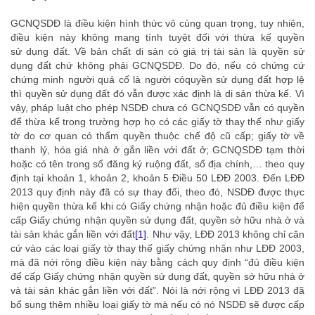
GCNQSDĐ là điều kiện hình thức vô cùng quan trọng, tuy nhiên,
điều kiện này không mang tính tuyệt đối với thừa kế quyền
sử dụng đất. Về bản chất di sản có giá trị tài sản là quyền sử
dụng đất chứ không phải GCNQSDĐ. Do đó, nếu có chứng cứ
chứng minh người quá cố là người cóquyền sử dụng đất hợp lệ
thì quyền sử dụng đất đó vẫn được xác định là di sản thừa kế. Vì
vậy, pháp luật cho phép NSDĐ chưa có GCNQSDĐ vẫn có quyền
để thừa kế trong trường hợp họ có các giấy tờ thay thế như giấy
tờ do cơ quan có thẩm quyền thuộc chế độ cũ cấp; giấy tờ về
thanh lý, hóa giá nhà ở gắn liền với đất ở; GCNQSDĐ tạm thời
hoặc có tên trong sổ đăng ký ruộng đất, sổ địa chính,… theo quy
định tại khoản 1, khoản 2, khoản 5 Điều 50 LĐĐ 2003. Đến LĐĐ
2013 quy định này đã có sự thay đổi, theo đó, NSDĐ được thực
hiện quyền thừa kế khi có Giấy chứng nhận hoặc đủ điều kiện để
cấp Giấy chứng nhận quyền sử dụng đất, quyền sở hữu nhà ở và
tài sản khác gắn liền với đất
[1]
. Như vậy, LĐĐ 2013 không chỉ căn
cứ vào các loại giấy tờ thay thế giấy chứng nhận như LĐĐ 2003,
mà đã nới rộng điều kiện này bằng cách quy định “đủ điều kiện
để cấp Giấy chứng nhận quyền sử dụng đất, quyền sở hữu nhà ở
và tài sản khác gắn liền với đất”. Nói là nới rộng vì LĐĐ 2013 đã
bổ sung thêm nhiều loại giấy tờ mà nếu có nó NSDĐ sẽ được cấp