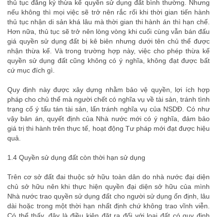
thủ tục đăng ký thừa kế quyền sử dụng đất bình thường. Nhưng
nếu không thì mọi việc sẽ trở nên rắc rối khi thời gian tiến hành
thủ tục nhận di sản khá lâu mà thời gian thi hành án thì hạn chế.
Hơn nữa, thủ tục sẽ trở nên lòng vòng khi cuối cùng vẫn bán đấu
giá quyền sử dụng đất bị kê biên nhưng dưới tên chủ thể được
nhận thừa kế. Và trong trường hợp này, việc cho phép thừa kế
quyền sử dụng đất cũng không có ý nghĩa, không đạt được bất
cứ mục đích gì.
Quy định này được xây dựng nhằm bảo vệ quyền, lợi ích hợp
pháp cho chủ thể mà người chết có nghĩa vụ về tài sản, tránh tình
trạng cố ý tẩu tán tài sản, lẩn tránh nghĩa vụ của NSDĐ. Có như
vậy bản án, quyết định của Nhà nước mới có ý nghĩa, đảm bảo
giá trị thi hành trên thực tế, hoạt động Tư pháp mới đạt được hiệu
quả.
1.4 Quyền sử dụng đất còn thời hạn sử dụng
Trên cơ sở đất đai thuộc sở hữu toàn dân do nhà nước đại diện
chủ sở hữu nên khi thực hiện quyền đại diện sở hữu của mình
Nhà nước trao quyền sử dụng đất cho người sử dụng ổn định, lâu
dài hoặc trong một thời hạn nhất định chứ không trao vĩnh viễn.
Có thể thấy, đây là điều kiện đặt ra đối với loại đất có quy định