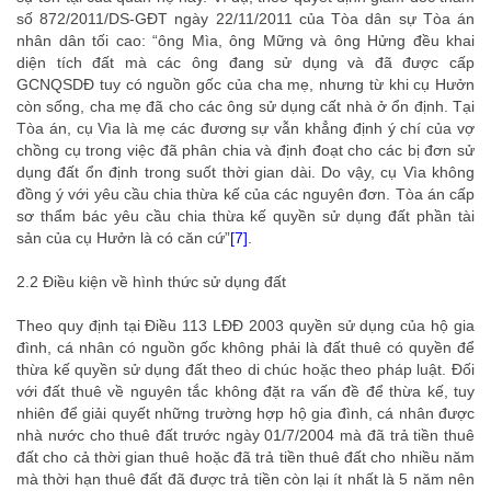
số 872/2011/DS-GĐT ngày 22/11/2011 của Tòa dân sự Tòa án
nhân dân tối cao: “ông Mìa, ông Mững và ông Hửng đều khai
diện tích đất mà các ông đang sử dụng và đã được cấp
GCNQSDĐ tuy có nguồn gốc của cha mẹ, nhưng từ khi cụ Hưởn
còn sống, cha mẹ đã cho các ông sử dụng cất nhà ở ổn định. Tại
Tòa án, cụ Vìa là mẹ các đương sự vẫn khẳng định ý chí của vợ
chồng cụ trong việc đã phân chia và định đoạt cho các bị đơn sử
dụng đất ổn định trong suốt thời gian dài. Do vậy, cụ Vìa không
đồng ý với yêu cầu chia thừa kế của các nguyên đơn. Tòa án cấp
sơ thẩm bác yêu cầu chia thừa kế quyền sử dụng đất phần tài
sản của cụ Hưởn là có căn cứ”
[7]
.
2.2 Điều kiện về hình thức sử dụng đất
Theo quy định tại Điều 113 LĐĐ 2003 quyền sử dụng của hộ gia
đình, cá nhân có nguồn gốc không phải là đất thuê có quyền để
thừa kế quyền sử dụng đất theo di chúc hoặc theo pháp luật. Đối
với đất thuê về nguyên tắc không đặt ra vấn đề để thừa kế, tuy
nhiên để giải quyết những trường hợp hộ gia đình, cá nhân được
nhà nước cho thuê đất trước ngày 01/7/2004 mà đã trả tiền thuê
đất cho cả thời gian thuê hoặc đã trả tiền thuê đất cho nhiều năm
mà thời hạn thuê đất đã được trả tiền còn lại ít nhất là 5 năm nên