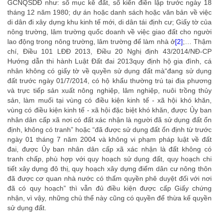
GCNQSDĐ như: sổ mục kê đất, sổ kiến điền lập trước ngày 18
tháng 12 năm 1980; dự án hoặc danh sách hoặc văn bản về việc
di dân đi xây dựng khu kinh tế mới, di dân tái định cư; Giấy tờ của
nông trường, lâm trường quốc doanh về việc giao đất cho người
lao động trong nông trường, lâm trường để làm nhà ở
[2]
;… Thậm
chí, Điều 101 LĐĐ 2013, Điều 20 Nghị định 43/2014/NĐ-CP
Hướng dẫn thi hành Luật Đất đai 2013quy định hộ gia đình, cá
nhân không có giấy tờ về quyền sử dụng đất mà
“đang sử dụng
đất trước ngày 01/7/2014, có hộ khẩu thường trú tại địa phương
và trực tiếp sản xuất nông nghiệp, lâm nghiệp, nuôi trồng thủy
sản, làm muối tại vùng có điều kiện kinh tế - xã hội khó khăn,
vùng có điều kiện kinh tế - xã hội đặc biệt khó khăn, được Ủy ban
nhân dân cấp xã nơi có đất xác nhận là người đã sử dụng đất ổn
định, không có tranh”
hoặc
“đã được sử dụng đất ổn định từ trước
ngày 01 tháng 7 năm 2004 và không vi phạm pháp luật về đất
đai, được Ủy ban nhân dân cấp xã xác nhận là đất không có
tranh chấp, phù hợp với quy hoạch sử dụng đất, quy hoạch chi
tiết xây dựng đô thị, quy hoạch xây dựng điểm dân cư nông thôn
đã được cơ quan nhà nước có thẩm quyền phê duyệt đối với nơi
đã có quy hoạch”
thì vẫn đủ điều kiện được cấp Giấy chứng
nhận, vì vậy, những chủ thể này cũng có quyền để thừa kế quyền
sử dụng đất.
luat su thua ke