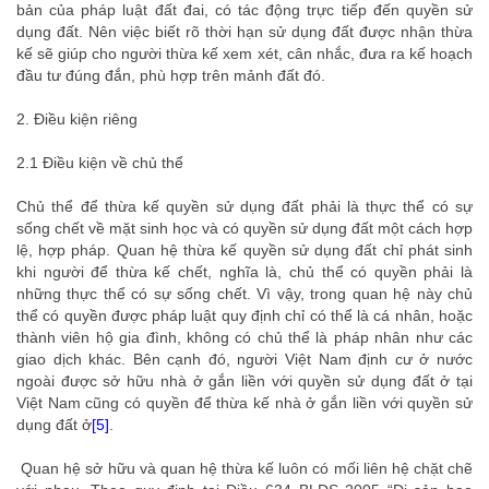
bản của pháp luật đất đai, có tác động trực tiếp đến quyền sử
dụng đất. Nên việc biết rõ thời hạn sử dụng đất được nhận thừa
kế sẽ giúp cho người thừa kế xem xét, cân nhắc, đưa ra kế hoạch
đầu tư đúng đắn, phù hợp trên mảnh đất đó.
2. Điều kiện riêng
2.1 Điều kiện về chủ thể
Chủ thể để thừa kế quyền sử dụng đất phải là thực thể có sự
sống chết về mặt sinh học và có quyền sử dụng đất một cách hợp
lệ, hợp pháp. Quan hệ thừa kế quyền sử dụng đất chỉ phát sinh
khi người để thừa kế chết, nghĩa là, chủ thể có quyền phải là
những thực thể có sự sống chết. Vì vậy, trong quan hệ này chủ
thể có quyền được pháp luật quy định chỉ có thể là cá nhân, hoặc
thành viên hộ gia đình, không có chủ thể là pháp nhân như các
giao dịch khác. Bên cạnh đó, người Việt Nam định cư ở nước
ngoài được sở hữu nhà ở gắn liền với quyền sử dụng đất ở tại
Việt Nam cũng có quyền để thừa kế nhà ở gắn liền với quyền sử
dụng đất ở
[5]
.
Quan hệ sở hữu và quan hệ thừa kế luôn có mối liên hệ chặt chẽ