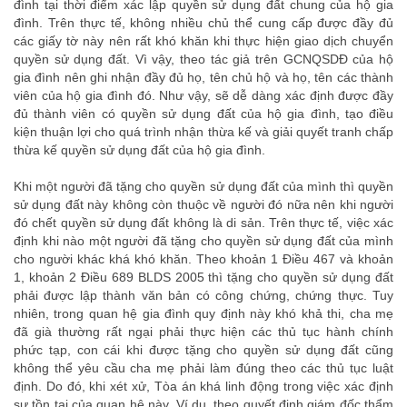
đình tại thời điểm xác lập quyền sử dụng đất chung của hộ gia
đình. Trên thực tế, không nhiều chủ thể cung cấp được đầy đủ
các giấy tờ này nên rất khó khăn khi thực hiện giao dịch chuyển
quyền sử dụng đất. Vì vậy, theo tác giả trên GCNQSDĐ của hộ
gia đình nên ghi nhận đầy đủ họ, tên chủ hộ và họ, tên các thành
viên của hộ gia đình đó. Như vậy, sẽ dễ dàng xác định được đầy
đủ thành viên có quyền sử dụng đất của hộ gia đình, tạo điều
kiện thuận lợi cho quá trình nhận thừa kế và giải quyết tranh chấp
thừa kế quyền sử dụng đất của hộ gia đình.
Khi một người đã tặng cho quyền sử dụng đất của mình thì quyền
sử dụng đất này không còn thuộc về người đó nữa nên khi người
đó chết quyền sử dụng đất không là di sản. Trên thực tế, việc xác
định khi nào một người đã tặng cho quyền sử dụng đất của mình
cho người khác khá khó khăn. Theo khoản 1 Điều 467 và khoản
1, khoản 2 Điều 689 BLDS 2005 thì tặng cho quyền sử dụng đất
phải được lập thành văn bản có công chứng, chứng thực. Tuy
nhiên, trong quan hệ gia đình quy định này khó khả thi, cha mẹ
đã già thường rất ngại phải thực hiện các thủ tục hành chính
phức tạp, con cái khi được tặng cho quyền sử dụng đất cũng
không thể yêu cầu cha mẹ phải làm đúng theo các thủ tục luật
định. Do đó, khi xét xử, Tòa án khá linh động trong việc xác định
sự tồn tại của quan hệ này. Ví dụ, theo quyết định giám đốc thẩm