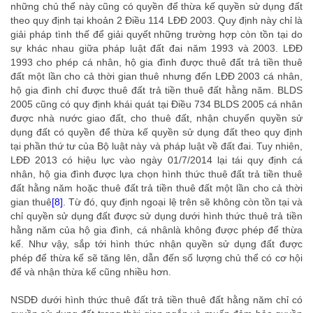
những chủ thể này cũng có quyền để thừa kế quyền sử dụng đất
theo quy định tại khoản 2 Điều 114 LĐĐ 2003. Quy định này chỉ là
giải pháp tình thế để giải quyết những trường hợp còn tồn tại do
sự khác nhau giữa pháp luật đất đai năm 1993 và 2003. LĐĐ
1993 cho phép cá nhân, hộ gia đình được thuê đất trả tiền thuê
đất một lần cho cả thời gian thuê nhưng đến LĐĐ 2003 cá nhân,
hộ gia đình chỉ được thuê đất trả tiền thuê đất hằng năm. BLDS
2005 cũng có quy định khái quát tại Điều 734 BLDS 2005 cá nhân
được nhà nước giao đất, cho thuê đất, nhận chuyển quyền sử
dụng đất có quyền để thừa kế quyền sử dụng đất theo quy định
tại phần thứ tư của Bộ luật này và pháp luật về đất đai. Tuy nhiên,
LĐĐ 2013 có hiệu lực vào ngày 01/7/2014 lại tái quy định cá
nhân, hộ gia đình được lựa chọn hình thức thuê đất trả tiền thuê
đất hằng năm hoặc thuê đất trả tiền thuê đất một lần cho cả thời
gian thuê
[8]
. Từ đó, quy định ngoại lệ trên sẽ không còn tồn tại và
chỉ quyền sử dụng đất được sử dụng dưới hình thức thuê trả tiền
hằng năm của hộ gia đình, cá nhânlà không được phép để thừa
kế. Như vậy, sắp tới hình thức nhận quyền sử dụng đất được
phép để thừa kế sẽ tăng lên, dẫn đến số lượng chủ thể có cơ hội
để và nhận thừa kế cũng nhiều hơn.
quyen thua ke
NSDĐ dưới hình thức thuê đất trả tiền thuê đất hằng năm chỉ có