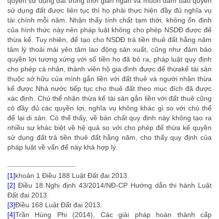
quyền sử dụng đất trong thời gian ngắn và muốn đảm bảo quyền
sử dụng đất được liên tục thì họ phải thực hiện đầy đủ nghĩa vụ
tài chính mỗi năm. Nhận thấy tính chất tạm thời, không ổn định
của hình thức này nên pháp luật không cho phép NSDĐ được để
thừa kế. Tuy nhiên, để tạo cho NSDĐ trả tiền thuê đất hằng năm
tâm lý thoải mái yên tâm lao động sản xuất, cũng như đảm bảo
quyền lợi tương xứng với số tiền họ đã bỏ ra, pháp luật quy định
cho phép cá nhân, thành viên hộ gia đình được để thừakế tài sản
thuộc sở hữu của mình gắn liền với đất thuê và người nhận thừa
kế được Nhà nước tiếp tục cho thuê đất theo mục đích đã được
xác định. Chủ thể nhận thừa kế tài sản gắn liền với đất thuê cũng
có đầy đủ các quyền lợi, nghĩa vụ không khác gì so với chủ thể
để lại di sản. Có thể thấy, về bản chất quy định này không tạo ra
nhiều sự khác biệt về hệ quả so với cho phép để thừa kế quyền
sử dụng đất trả tiền thuê đất hằng năm, cho thấy quy định của
pháp luật về vấn để này khá hợp lý.
[1]
khoản 1 Điều 188 Luật Đất đai 2013.
[2]
Điều 18 Nghị định 43/2014/NĐ-CP Hướng dẫn thi hành Luật
Đất đai 2013.
[3]
Điều 168 Luật Đất đai 2013.
[4]
Trần Hùng Phi (2014),
Các giải pháp hoàn thành cấp