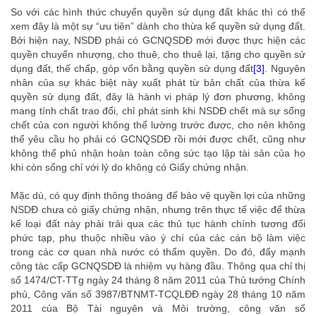
So với các hình thức chuyển quyền sử dụng đất khác thì có thể
xem đây là một sự “ưu tiên” dành cho thừa kế quyền sử dụng đất.
Bởi hiện nay, NSDĐ phải có GCNQSDĐ mới được thực hiện các
quyền chuyển nhượng, cho thuê, cho thuê lại, tặng cho quyền sử
dụng đất, thế chấp, góp vốn bằng quyền sử dụng đất
[3]
. Nguyên
nhân của sự khác biệt này xuất phát từ bản chất của thừa kế
quyền sử dụng đất, đây là hành vi pháp lý đơn phương, không
mang tính chất trao đổi, chỉ phát sinh khi NSDĐ chết mà sự sống
chết của con người không thể lường trước được, cho nên không
thể yêu cầu họ phải có GCNQSDĐ rồi mới được chết, cũng như
không thể phủ nhận hoàn toàn công sức tạo lập tài sản của họ
khi còn sống chỉ với lý do không có Giấy chứng nhận.
luật sư thừa kế
Mặc dù, có quy định thông thoáng để bảo vệ quyền lợi của những
NSDĐ chưa có giấy chứng nhận, nhưng trên thực tế việc để thừa
kế loại đất này phải trải qua các thủ tục hành chính tương đối
phức tạp, phụ thuộc nhiều vào ý chí của các cán bộ làm việc
trong các cơ quan nhà nước có thẩm quyền. Do đó, đẩy mạnh
công tác cấp GCNQSDĐ là nhiệm vụ hàng đầu. Thông qua chỉ thị
số 1474/CT-TTg ngày 24 tháng 8 năm 2011 của Thủ tướng Chính
phủ, Công văn số 3987/BTNMT-TCQLĐĐ ngày 28 tháng 10 năm
2011 của Bộ Tài nguyên và Môi trường, công văn số