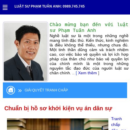
LUẬT SƯ PHẠM TUẤN ANH: 0989.745.745
Chào mừng bạn đến với luật
sư Phạm Tuấn Anh
Nghề luật sư là một trong những nghề
mang tính đặc thù. Kiến thức, kinh nghiệm
là điều không thể thiếu, nhưng chưa đủ.
Một tinh thần dũng cảm và trách nhiệm
cao, coi việc bảo vệ quyền và lợi ích hợp
pháp của thân chủ như bảo vệ quyền lợi
của chính mình là một trong những
nguyên tắc đạo đức của người luật sư
chân chính. ..
[
Xem thêm
]
»
GIẢI QUYẾT TRANH CHẤP
Chuẩn bị hồ sơ khởi kiện vụ án dân sự
Tranh
chấp