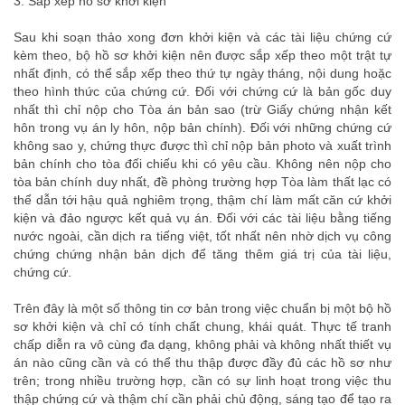
3. Sắp xếp hồ sơ khởi kiện
Sau khi soạn thảo xong đơn khởi kiện và các tài liệu chứng cứ
kèm theo, bộ hồ sơ khởi kiện nên được sắp xếp theo một trật tự
nhất định, có thể sắp xếp theo thứ tự ngày tháng, nội dung hoặc
theo hình thức của chứng cứ. Đối với chứng cứ là bản gốc duy
nhất thì chỉ nộp cho Tòa án bản sao (trừ Giấy chứng nhận kết
hôn trong vụ án ly hôn, nộp bản chính). Đối với những chứng cứ
không sao y, chứng thực được thì chỉ nộp bản photo và xuất trình
bản chính cho tòa đối chiếu khi có yêu cầu. Không nên nộp cho
tòa bản chính duy nhất, đề phòng trường hợp Tòa làm thất lạc có
thể dẫn tới hậu quả nghiêm trọng, thậm chí làm mất căn cứ khởi
kiện và đảo ngược kết quả vụ án. Đối với các tài liệu bằng tiếng
nước ngoài, cần dịch ra tiếng việt, tốt nhất nên nhờ dịch vụ công
chứng chứng nhận bản dịch để tăng thêm giá trị của tài liệu,
chứng cứ.
Trên đây là một số thông tin cơ bản trong việc chuẩn bị một bộ hồ
sơ khởi kiện và chỉ có tính chất chung, khái quát. Thực tế tranh
chấp diễn ra vô cùng đa dạng, không phải và không nhất thiết vụ
án nào cũng cần và có thể thu thập được đầy đủ các hồ sơ như
trên; trong nhiều trường hợp, cần có sự linh hoạt trong việc thu
thập chứng cứ và thậm chí cần phải chủ động, sáng tạo để tạo ra