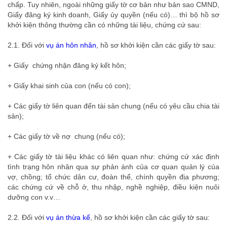
chấp. Tuy nhiên, ngoài những giấy tờ cơ bản như bản sao CMND,
Giấy đăng ký kinh doanh, Giấy ủy quyền (nếu có)… thì bộ hồ sơ
khởi kiện thông thường cần có những tài liệu, chứng cứ sau:
2.1. Đối với
vụ án hôn nhân
, hồ sơ khởi kiện cần các giấy tờ sau:
+ Giấy chứng nhận đăng ký kết hôn;
+ Giấy khai sinh của con (nếu có con);
+ Các giấy tờ liên quan đến tài sản chung (nếu có yêu cầu chia tài
sản);
+ Các giấy tờ về nợ chung (nếu có);
+ Các giấy tờ tài liệu khác có liên quan như: chứng cứ xác định
tình trạng hôn nhân qua sự phản ánh của cơ quan quản lý của
vợ, chồng; tổ chức dân cư, đoàn thể, chính quyền địa phương;
các chứng cứ về chỗ ở, thu nhập, nghề nghiệp, điều kiện nuôi
dưỡng con v.v…
2.2. Đối với
vụ án thừa kế
, hồ sơ khởi kiện cần các giấy tờ sau: