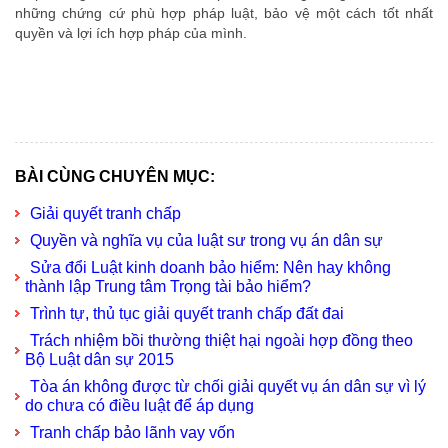
những chứng cứ phù hợp pháp luật, bảo vệ một cách tốt nhất
quyền và lợi ích hợp pháp của mình.
van phong luat su
văn phòng luật sư
luat su gioi
luật sư giỏi
BÀI CÙNG CHUYÊN MỤC:
Giải quyết tranh chấp
Quyền và nghĩa vụ của luật sư trong vụ án dân sự
Sửa đổi Luật kinh doanh bảo hiểm: Nên hay không
thành lập Trung tâm Trọng tài bảo hiểm?
Trình tự, thủ tục giải quyết tranh chấp đất đai
Trách nhiệm bồi thường thiệt hại ngoài hợp đồng theo
Bộ Luật dân sự 2015
Tòa án không được từ chối giải quyết vụ án dân sự vì lý
do chưa có điều luật để áp dụng
Tranh chấp bảo lãnh vay vốn