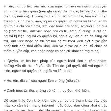
+ Tên, nơi cư trú, làm việc của người bị kiện và người có quyền
lợi nghĩa vụ liên quan (nên ghi cả số điện thoại, fax và địa chỉ thư
điện tử, nếu có). Trường hợp không rõ nơi cư trú, làm việc hoặc
trụ sở của người bị kiện, người có quyền lợi nghĩa vụ liên quan thì
ghi rõ địa chỉ nơi cư trú, làm việc hoặc nơi có trụ sở cuối cùng của
họ
(“nơi cư trú, làm việc hoặc nơi có trụ sở cuối cùng” là địa chỉ
người bị kiện, người có quyền lợi, nghĩa vụ liên quan đã từng cư
trú, làm việc hoặc có trụ sở mà người khởi kiện biết được gần
nhất tính đến thời điểm khởi kiện và được cơ quan, tổ chức có
thẩm quyền cấp, xác nhận hoặc có căn cứ khác chứng minh)
.
+ Quyền, lợi ích hợp pháp của người khởi kiện bị xâm phạm;
những vấn đề cụ thể yêu cầu Tòa án giải quyết đối với người bị
kiện, người có quyền lợi, nghĩa vụ liên quan;
+ Họ, tên, địa chỉ của người làm chứng (nếu có);
+ Danh mục tài liệu, chứng cứ kèm theo đơn khởi kiện.
Để soạn thảo đơn khởi kiện, các bạn có thể tham khảo các biểu
mẫu có sẵn trên mạng internet hoặc được dán công khai ở các
trụ sở tòa án. Tuy nhiên, khi soạn thảo các bạn cần lưu ý phần