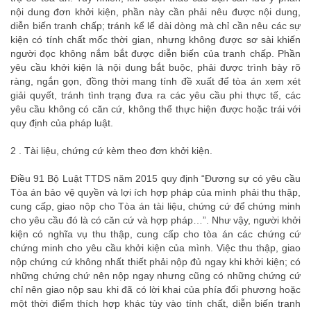
nội dung đơn khởi kiện, phần này cần phải nêu được nội dung,
diễn biến tranh chấp; tránh kể lể dài dòng mà chỉ cần nêu các sự
kiện có tính chất mốc thời gian, nhưng không được sơ sài khiến
người đọc không nắm bắt được diễn biến của tranh chấp. Phần
yêu cầu khởi kiện là nội dung bắt buộc, phải được trình bày rõ
ràng, ngắn gọn, đồng thời mang tính đề xuất để tòa án xem xét
giải quyết, tránh tình trạng đưa ra các yêu cầu phi thực tế, các
yêu cầu không có căn cứ, không thể thực hiện được hoặc trái với
quy định của pháp luật.
2 . Tài liệu, chứng cứ kèm theo đơn khởi kiện.
Điều 91 Bộ Luật TTDS năm 2015 quy định
“
Đương sự có yêu cầu
Tòa án bảo vệ quyền và lợi ích hợp pháp của mình phải thu thập,
cung cấp, giao nộp cho Tòa án tài liệu, chứng cứ để chứng minh
cho yêu cầu đó là có căn cứ và hợp pháp…”.
Như vậy, người khởi
kiện có nghĩa vụ thu thập, cung cấp cho tòa án các chứng cứ
chứng minh cho yêu cầu khởi kiện của mình. Việc thu thập, giao
nộp chứng cứ không nhất thiết phải nộp đủ ngay khi khởi kiện; có
những chứng chứ nên nộp ngay nhưng cũng có những chứng cứ
chỉ nên giao nộp sau khi đã có lời khai của phía đối phương hoặc
một thời điểm thích hợp khác tùy vào tính chất, diễn biến tranh