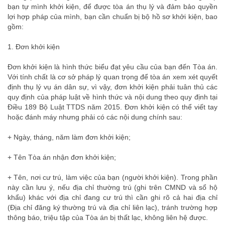
bạn tự mình khởi kiện, để được tòa án thụ lý và đảm bảo quyền
lợi hợp pháp của mình, bạn cần chuẩn bị bộ hồ sơ khởi kiện, bao
gồm:
1.
Đơn khởi kiện
Đơn khởi kiện là hình thức biểu đạt yêu cầu của bạn đến Tòa án.
Với tính chất là cơ sở pháp lý quan trọng để tòa án xem xét quyết
định thụ lý vụ án dân sự, vì vậy, đơn khởi kiện phải tuân thủ các
quy định của pháp luật về hình thức và nội dung theo quy định tại
Điều 189 Bộ Luật TTDS năm 2015. Đơn khởi kiện có thể viết tay
hoặc đánh máy nhưng phải có các nội dung chính sau:
+ Ngày, tháng, năm làm đơn khởi kiện;
+ Tên Tòa án nhận đơn khởi kiện;
+ Tên, nơi cư trú, làm việc của bạn (người khởi kiện). Trong phần
này cần lưu ý, nếu địa chỉ thường trú (ghi trên CMND và sổ hộ
khẩu) khác với địa chỉ đang cư trú thì cần ghi rõ cả hai địa chỉ
(Địa chỉ đăng ký thường trú và địa chỉ liên lạc), tránh trường hợp
thông báo, triệu tập của Tòa án bị thất lạc, không liên hệ được.