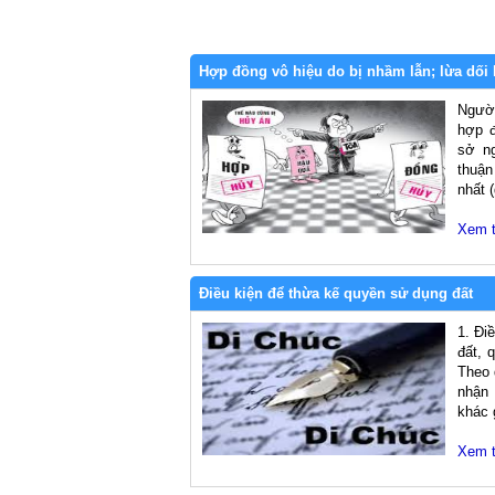
Hợp đồng vô hiệu do bị nhầm lẫn; lừa dối
Người
hợp đ
sở ng
thuận
nhất 
Xem 
Điều kiện để thừa kế quyền sử dụng đất
1. Đi
đất, 
Theo 
nhận 
khác g
Xem 