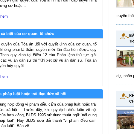
quyền giải quyết của Tòa án nhân dân cấp huyện mà
ơng sự hoặc...
truyền thố
thêm
cá biệt của cơ quan, tổ chức
BÀ
TR
quyền của Tòa án đối với quyết định của cơ quan, tổ
không phải là thẩm quyền mới lần đầu tiên được quy
 Theo quy định tại Điều 12 của Pháp lệnh thủ tục giải
 các vụ án dân sự thì “Khi xét xử vụ án dân sự, Tòa án
yền hủy quyết...
dự, nhân 
thêm
pháp luật hoặc trái đạo đức xã hội
KH
CH
ung hợp đồng vi phạm điều cấm của pháp luật hoặc trái
ức xã hội. Trước đây, khi quy định điều kiện về nội
của hợp đồng, BLDS 1995 sử dụng thuật ngữ “nội dung
pháp luật”. Nay BLDS sửa đổi thành “vi phạm điều cấm
háp luật”. Bàn về...