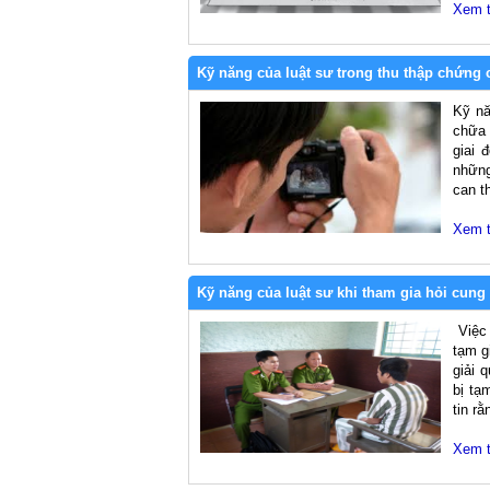
Xem 
Kỹ năng của luật sư trong thu thập chứng c
Kỹ nă
chữa 
giai 
những
can th
Xem 
Kỹ năng của luật sư khi tham gia hỏi cung 
Việc 
tạm g
giải 
bị tạ
tin r
Xem 