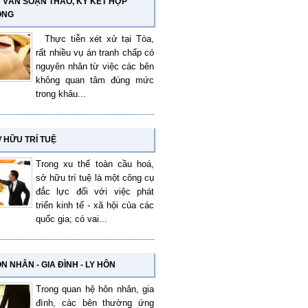
 VẤN SOẠN THẢO, KÝ KẾT HỢP
ỒNG
Thực tiễn xét xử tại Tòa,
rất nhiều vụ án tranh chấp có
nguyên nhân từ việc các bên
không quan tâm đúng mức
trong khâu...
 HỮU TRÍ TUỆ
Trong xu thế toàn cầu hoá,
sở hữu trí tuệ là một công cụ
đắc lực đối với việc phát
triển kinh tế - xã hội của các
quốc gia; có vai...
N NHÂN - GIA ĐÌNH - LY HÔN
Trong quan hệ hôn nhân, gia
đình, các bên thường ứng