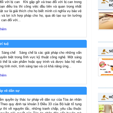
TƯ
đổi với bị can Khi gặp gỡ và trao đổi với bị can trong
Đ
đoạn điều tra thì công việc đầu tiên và quan trọng nhất
uật sư là giải thích cho họ biết mình có nghĩa vụ bảo vệ
 và lợi ích hợp pháp cho họ, qua đó tạo sự tin tưởng
 can đối với...
thêm
rí tuệ
SỞ
áng chế Sáng chế là các giải pháp cho những vấn
uyên biệt trong lĩnh vực kỹ thuật công nghệ. Một sáng
ó thể là sản phẩm hoặc quy trình và được bảo hộ nếu
ng tính mới, tính sáng tạo và có khả năng ứng...
thêm
áp về dân sự
HÔ
ẩm quyền ủy thác tư pháp về dân sự của Tòa án nhân
heo quy định tại khoản 3 Điều 33 của Bộ luật tố tụng
ự thì về nguyên tắc, những tranh chấp, yêu cầu thuộc