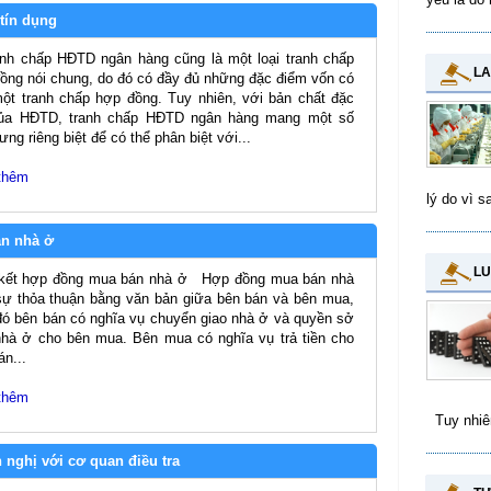
tín dụng
anh chấp HĐTD ngân hàng cũng là một loại tranh chấp
LA
ồng nói chung, do đó có đầy đủ những đặc điểm vốn có
ột tranh chấp hợp đồng. Tuy nhiên, với bản chất đặc
của HĐTD, tranh chấp HĐTD ngân hàng mang một số
ưng riêng biệt để có thể phân biệt với...
thêm
lý do vì s
án nhà ở
LU
 kết hợp đồng mua bán nhà ở Hợp đồng mua bán nhà
sự thỏa thuận bằng văn bản giữa bên bán và bên mua,
đó bên bán có nghĩa vụ chuyển giao nhà ở và quyền sở
hà ở cho bên mua. Bên mua có nghĩa vụ trả tiền cho
án...
thêm
Tuy nhiên
n nghị với cơ quan điều tra