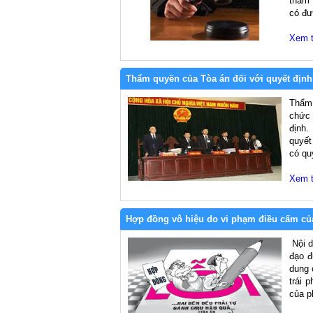
thẩm 
có đư
Xem 
Thẩm quyền của Tòa án đối với quyết định 
Thẩm 
chức 
định.
quyết
có qu
Xem 
Hợp đồng vô hiệu do vi phạm điều cấm của 
Nội d
đạo đ
dung 
trái 
của p