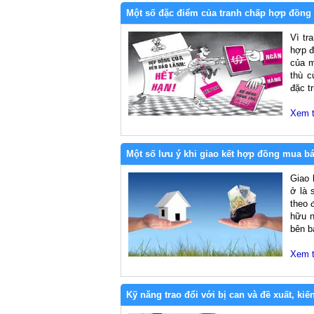
Một số đặc điểm của tranh chấp hợp đồng 
Vì tr
hợp đ
của m
thù 
đặc tr
Xem 
Một số lưu ý khi giao kết hợp đồng mua b
Giao
ở là 
theo 
hữu n
bên b
Xem 
Kỹ năng trao đổi với bị can và đề xuất, kiế