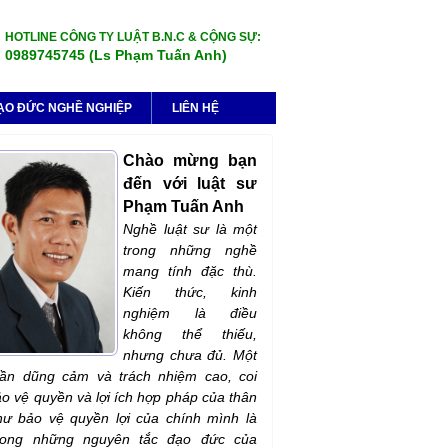
HOTLINE CÔNG TY LUẬT B.N.C & CỘNG SỰ:
0989745745 (Ls Phạm Tuấn Anh)
ẠO ĐỨC NGHỀ NGHIỆP
LIÊN HỆ
Chào mừng bạn
đến với luật sư
Phạm Tuấn Anh
Nghề luật sư là một
trong những nghề
mang tính đặc thù.
Kiến thức, kinh
nghiệm là điều
không thể thiếu,
nhưng chưa đủ. Một
hần dũng cảm và trách nhiệm cao, coi
ảo vệ quyền và lợi ích hợp pháp của thân
ư bảo vệ quyền lợi của chính mình là
rong những nguyên tắc đạo đức của