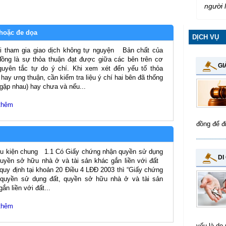
người 
 hoặc đe dọa
DỊCH VỤ
 tham gia giao dịch không tự nguyện Bản chất của
ồng là sự thỏa thuận đạt được giữa các bên trên cơ
GI
uyên tắc tự do ý chí. Khi xem xét đến yếu tố thỏa
 hay ưng thuận, cần kiểm tra liệu ý chí hai bên đã thống
(gặp nhau) hay chưa và nếu...
thêm
đồng để đ
ều kiện chung 1.1 Có Giấy chứng nhận quyền sử dụng
DI
quyền sở hữu nhà ở và tài sản khác gắn liền với đất
quy định tại khoản 20 Điều 4 LĐĐ 2003 thì “Giấy chứng
quyền sử dụng đất, quyền sở hữu nhà ở và tài sản
ắn liền với đất...
thêm
yếu là do 