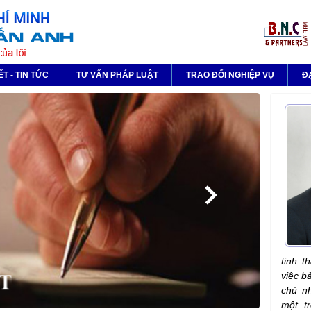
ẾT - TIN TỨC
TƯ VẤN PHÁP LUẬT
TRAO ĐỔI NGHIỆP VỤ
Đ
tinh t
việc b
chủ nh
một t