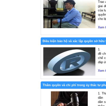
Trao 
giai 
của l
quyền
cho bị
Xem 
Điều kiện bảo hộ và xác lập quyền sở hữu t
1. S
đề ch
chế c
đáp ứ
Xem 
Thẩm quyền và chi phí trong ủy thác tư ph
1. Th
dân T
dân s