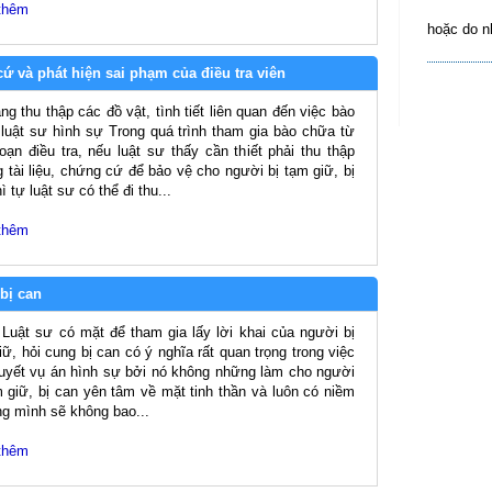
thêm
hoặc do n
ứ và phát hiện sai phạm của điều tra viên
ng thu thập các đồ vật, tình tiết liên quan đến việc bào
luật sư hình sự Trong quá trình tham gia bào chữa từ
đoạn điều tra, nếu luật sư thấy cần thiết phải thu thập
 tài liệu, chứng cứ để bảo vệ cho người bị tạm giữ, bị
ì tự luật sư có thể đi thu...
thêm
bị can
Luật sư có mặt để tham gia lấy lời khai của người bị
iữ, hỏi cung bị can có ý nghĩa rất quan trọng trong việc
quyết vụ án hình sự bởi nó không những làm cho người
m giữ, bị can yên tâm về mặt tinh thần và luôn có niềm
ằng mình sẽ không bao...
thêm