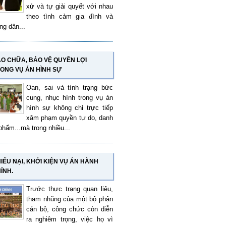
xử và tự giải quyết với nhau
theo tình cảm gia đình và
ng dân...
O CHỮA, BẢO VỆ QUYỀN LỢI
ONG VỤ ÁN HÌNH SỰ
Oan, sai và tình trạng bức
cung, nhục hình trong vụ án
hình sự không chỉ trực tiếp
xâm phạm quyền tự do, danh
phẩm...mà trong nhiều...
IẾU NẠI, KHỞI KIỆN VỤ ÁN HÀNH
ÍNH.
Trước thực trạng quan liêu,
tham nhũng của một bộ phận
cán bộ, công chức còn diễn
ra nghiêm trọng, việc họ vì