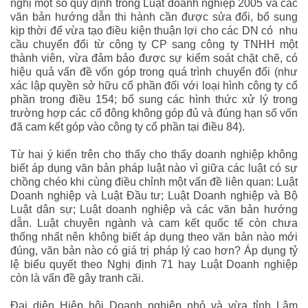
nghị một số quy định trong Luật doanh nghiệp 2005 và các
văn bản hướng dẫn thi hành cần được sửa đổi, bổ sung
kịp thời để vừa tạo điều kiện thuận lợi cho các DN có nhu
cầu chuyển đổi từ công ty CP sang công ty TNHH một
thành viên, vừa đảm bảo được sự kiểm soát chặt chẽ, có
hiệu quả vấn đề vốn góp trong quá trình chuyển đổi (như
xác lập quyền sở hữu cổ phần đối với loại hình công ty cổ
phần trong điều 154; bổ sung các hình thức xử lý trong
trường hợp các cổ đông không góp đủ và đúng hạn số vốn
đã cam kết góp vào công ty cổ phần tại điều 84).
Từ hai ý kiến trên cho thấy cho thấy doanh nghiệp không
biết áp dụng văn bản pháp luật nào vì giữa các luật có sự
chồng chéo khi cùng điều chỉnh một vấn đề liên quan: Luật
Doanh nghiệp và Luật Đầu tư; Luật Doanh nghiệp và Bộ
Luật dân sự; Luật doanh nghiệp và các văn bản hướng
dẫn. Luật chuyên ngành và cam kết quốc tế còn chưa
thống nhất nên không biết áp dụng theo văn bản nào mới
đúng, văn bản nào có giá trị pháp lý cao hơn? Áp dụng tỷ
lệ biểu quyết theo Nghị định 71 hay Luật Doanh nghiệp
còn là vấn đề gây tranh cãi.
Đại diện Hiệp hội Doanh nghiệp nhỏ và vừa tỉnh Lâm