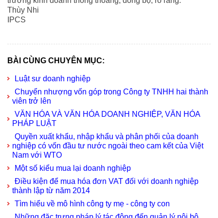
trường kinh doanh thông thoáng, đồng bộ, rõ ràng.
Thùy Nhi
IPCS
luat su tu van
|
tu van doanh nghiep
|
BÀI CÙNG CHUYÊN MỤC:
Luật sư doanh nghiệp
Chuyển nhượng vốn góp trong Công ty TNHH hai thành
viên trở lên
VĂN HÓA VÀ VĂN HÓA DOANH NGHIỆP, VĂN HÓA
PHÁP LUẬT
Quyền xuất khẩu, nhập khẩu và phân phối của doanh
nghiệp có vốn đầu tư nước ngoài theo cam kết của Việt
Nam với WTO
Một số kiểu mua lại doanh nghiệp
Điều kiện để mua hóa đơn VAT đối với doanh nghiệp
thành lập từ năm 2014
Tìm hiểu về mô hình công ty mẹ - công ty con
Những đặc trưng pháp lý tác động đến quản lý nội bộ