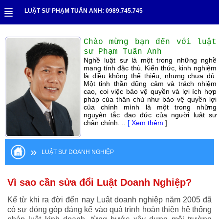
LUẬT SƯ PHẠM TUẤN ANH: 0989.745.745
Chào mừng bạn đến với luật
sư Phạm Tuấn Anh
Nghề luật sư là một trong những nghề
mang tính đặc thù. Kiến thức, kinh nghiệm
là điều không thể thiếu, nhưng chưa đủ.
Một tinh thần dũng cảm và trách nhiệm
cao, coi việc bảo vệ quyền và lợi ích hợp
pháp của thân chủ như bảo vệ quyền lợi
của chính mình là một trong những
nguyên tắc đạo đức của người luật sư
chân chính. ..
[
Xem thêm
]
»
LUẬT SƯ DOANH NGHIỆP
Vì sao cần sửa đổi Luật Doanh Nghiệp?
Kể từ khi ra đời đến nay Luật doanh nghiệp năm 2005 đã
có sự đóng góp đáng kể vào quá trình hoàn thiện hệ thống