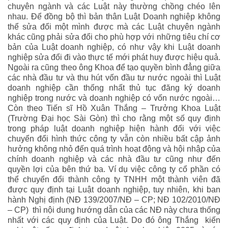
chuyên ngành và các Luật này thường chồng chéo lên
nhau. Để đồng bộ thì bản thân Luật Doanh nghiệp không
thể sửa đổi một mình được mà các Luật chuyên ngành
khác cũng phải sửa đổi cho phù hợp với những tiêu chí cơ
bản của Luật doanh nghiệp, có như vậy khi Luật doanh
nghiệp sửa đổi đi vào thực tế mới phát huy được hiệu quả.
Ngoài ra cũng theo ông Khoa để tạo quyền bình đẳng giữa
các nhà đầu tư và thu hút vốn đầu tư nước ngoài thì Luật
doanh nghiệp cần thống nhất thủ tục đăng ký doanh
nghiệp trong nước và doanh nghiệp có vốn nước ngoài…
Còn theo Tiến sĩ Hồ Xuân Thắng – Trưởng Khoa Luật
(Trường Đại học Sài Gòn) thì cho rằng một số quy định
trong pháp luật doanh nghiệp hiện hành đối với việc
chuyển đổi hình thức công ty vẫn còn nhiều bất cập ảnh
hưởng không nhỏ đến quá trình hoạt động và hội nhập của
chính doanh nghiệp và các nhà đầu tư cũng như đến
quyền lợi của bên thứ ba. Ví dụ việc công ty cổ phần có
thể chuyển đổi thành công ty TNHH một thành viên đã
được quy định tại Luật doanh nghiệp, tuy nhiên, khi ban
hành Nghị định (NĐ 139/2007/NĐ – CP; NĐ 102/2010/NĐ
– CP) thì nội dung hướng dẫn của các NĐ này chưa thống
nhất với các quy định của Luật. Do đó ông Thắng kiến