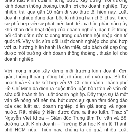
pháp luật kinh doanh, từng bước xây dựng môi trường
kinh doanh thông thoáng, thuận lợi cho doanh nghiệp. Tuy
nhiên, trải qua gần 10 năm đi vào thực tế, hiện nay, Luật
doanh nghiệp đang dần bộc lộ những hạn chế, chưa thực
sự phù hợp với sự phát triển kinh tế - xã hội, phần nào gây
khó khăn đến hoạt động của doanh nghiệp, đặc biệt trong
bối cảnh đất nước ta đang trong quá trình hội nhập kinh tế
quốc tế. Vậy việc sửa đổi Luật doanh nghiệp cho phù hợp
với xu hướng hiện hành là cần thiết, cấp bách để đáp ứng
được môi trường kinh doanh thông thoáng , thuận lợi cho
doanh nghiệp.
Với mong muốn xây dựng môi trường kinh doanh đơn
giản, thông thoáng, đồng bộ, rõ ràng, nên vừa qua Bộ Kế
hoạch và Đầu tư kết hợp với VCCI chi nhánh Thành phố
Hồ Chí Minh đã diễn ra cuộc thảo luận bàn tròn về vấn đề
sửa đổi hoàn thiện Luật doanh nghiệp. Đây thực sự là một
vấn đề nóng hổi nên thu hút được sự quan tâm đông đảo
của các luật sư, doanh nghiệp, diễn giả trong và ngoài
nước. Rất nhiều ý kiến được đưa ra thảo luận. Thạc sĩ
Nguyễn Việt Khoa – Giám đốc Trung tâm Tư vấn và Bồi
dưỡng Luật Kinh doanh – Trường Đại học Kinh tế Thành
phố HCM nêu: hiện nay, chúng ta có quá nhiều Luật