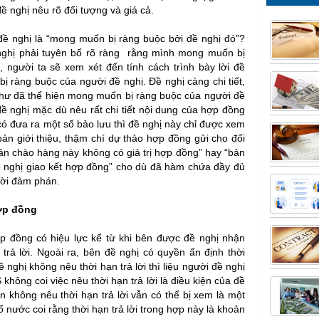
 nghị nêu rõ đối tượng và giá cả.
đề nghị là “mong muốn bị ràng buộc bởi đề nghị đó”?
 nghị phải tuyên bố rõ ràng rằng mình mong muốn bị
 người ta sẽ xem xét đến tính cách trình bày lời đề
bị ràng buộc của người đề nghị. Đề nghị càng chi tiết,
như đã thể hiện mong muốn bị ràng buộc của người đề
đề nghị mặc dù nêu rất chi tiết nội dung của hợp đồng
có đưa ra một số bảo lưu thì đề nghị này chỉ được xem
bản giới thiệu, thậm chí dự thảo hợp đồng gửi cho đối
bản chào hàng này không có giá trị hợp đồng” hay “bản
ề nghị giao kết hợp đồng” cho dù đã hàm chứa đầy đủ
mời đàm phán.
hợp đồng
 đồng có hiệu lực kể từ khi bên được đề nghị nhận
trả lời. Ngoài ra, bên đề nghị có quyền ấn định thời
 nghị không nêu thời hạn trả lời thì liệu người đề nghị
hông coi việc nêu thời hạn trả lời là điều kiện của đề
ên không nêu thời hạn trả lời vẫn có thể bị xem là một
 nước coi rằng thời hạn trả lời trong hợp này là khoản