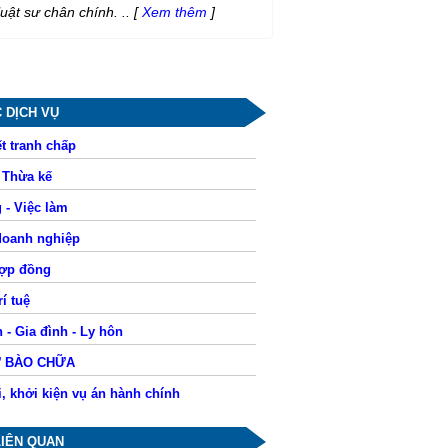
luật sư chân chính. ..
[
Xem thêm
]
 DỊCH VỤ
t tranh chấp
- Thừa kế
 - Việc làm
doanh nghiệp
hợp đồng
í tuệ
 - Gia đình - Ly hôn
Ư BÀO CHỮA
i, khởi kiện vụ án hành chính
LIÊN QUAN