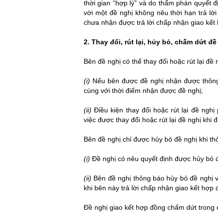
thời gian “hợp lý” và do thẩm phán quyết đ
với một đề nghị không nêu thời hạn trả lời
chưa nhận được trả lời chấp nhận giao kết
tim luat su
2. Thay đổi, rút lại, hủy bỏ, chấm dứt đề
tim luat su gioi
Bên đề nghị có thể thay đổi hoặc rút lại đề
tìm luật sư
(i)
Nếu bên được đề nghị nhận được thông b
cùng với thời điểm nhận được đề nghị;
tìm luật sư giỏi
(ii)
Điều kiện thay đổi hoặc rút lại đề nghị
việc được thay đổi hoặc rút lại đề nghị khi đ
luật sư bào chữa giỏi
Bên đề nghị chỉ được hủy bỏ đề nghị khi th
luat su bao chua gioi
(i)
Đề nghị có nêu quyết định được hủy bỏ đ
luat su bao chua
(ii)
Bên đề nghị thông báo hủy bỏ đề nghị 
khi bên này trả lời chấp nhận giao kết hợp 
luật sư bào chữa
Đề nghị giao kết hợp đồng chấm dứt trong 
luat su hinh su