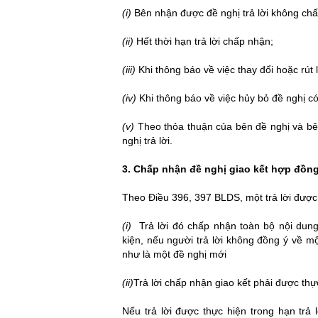
(i)
Bên nhận được đề nghị trả lời không ch
luật sư hình sư
(ii)
Hết thời hạn trả lời chấp nhận;
thue luat su
(iii)
Khi thông báo về việc thay đổi hoặc rút l
thuê luật sư
(iv)
Khi thông báo về việc hủy bỏ đề nghị có
luật sư ly hôn
(v)
Theo thỏa thuận của bên đề nghị và bê
nghị trả lời.
luat su ly hon
3. Chấp nhận đề nghị giao kết hợp đồn
Theo Điều 396, 397 BLDS, một trả lời được 
(i)
Trả lời đó chấp nhận toàn bộ nội dung
kiện, nếu người trả lời không đồng ý về m
như là một đề nghị mới
(ii)
Trả lời chấp nhận giao kết phải được thực
luật sư doanh nghiệp
Nếu trả lời được thực hiện trong hạn trả