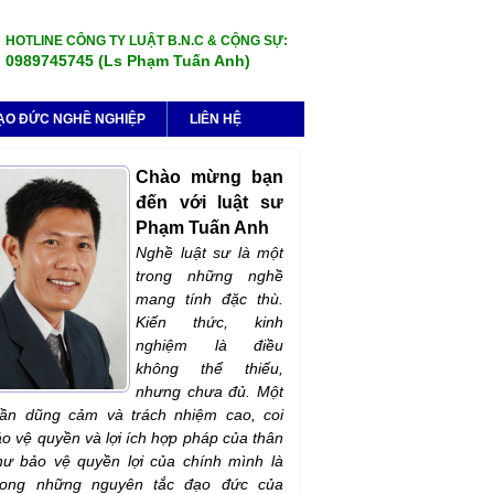
HOTLINE CÔNG TY LUẬT B.N.C & CỘNG SỰ:
0989745745 (Ls Phạm Tuấn Anh)
ẠO ĐỨC NGHỀ NGHIỆP
LIÊN HỆ
Chào mừng bạn
đến với luật sư
Phạm Tuấn Anh
Nghề luật sư là một
trong những nghề
mang tính đặc thù.
Kiến thức, kinh
nghiệm là điều
không thể thiếu,
nhưng chưa đủ. Một
hần dũng cảm và trách nhiệm cao, coi
ảo vệ quyền và lợi ích hợp pháp của thân
ư bảo vệ quyền lợi của chính mình là
rong những nguyên tắc đạo đức của