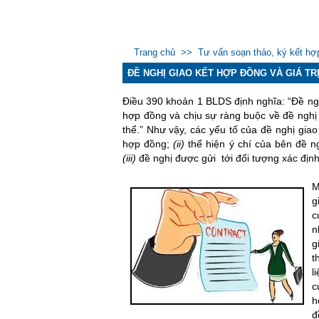
Trang chủ
>>
Tư vấn soạn thảo, ký kết hợ
ĐỀ NGHỊ GIAO KẾT HỢP ĐỒNG VÀ GIÁ TR
Điều 390 khoản 1 BLDS định nghĩa: “Đề nghị
hợp đồng và chịu sự ràng buộc về đề nghị
thể.” Như vậy, các yếu tố của đề nghị gi
hợp đồng;
(ii)
thể hiện ý chí của bên đề 
(iii)
đề nghị được gửi tới đối tượng xác định
luat su
M
g
c
n
g
t
l
c
h
đ