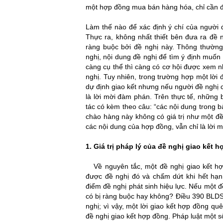
một hợp đồng mua bán hàng hóa, chỉ cần đề
luật sư
Làm thế nào để xác định ý chí của người 
Thực ra, không nhất thiết bên đưa ra đề
ràng buộc bởi đề nghị này. Thông thường,
nghị, nội dung đề nghị để tìm ý định muốn 
càng cụ thể thì càng có cơ hội được xem 
nghị. Tuy nhiên, trong trường hợp một lời 
dự định giao kết nhưng nếu người đề nghị 
là lời mời đàm phán. Trên thực tế, những 
tác có kèm theo câu: “các nội dung trong 
chào hàng này không có giá trị như một đ
các nội dung của hợp đồng, vẫn chỉ là lời 
van phong luat su
1.
Giá trị pháp lý của đề nghị giao kết 
văn phòng luật sư
Về nguyên tắc, một đề nghị giao kết hợp
được đề nghị đó và chấm dứt khi hết hạn 
điểm đề nghị phát sinh hiệu lực. Nếu một đề
có bị ràng buộc hay không? Điều 390 BLDS k
nghị; vì vậy, một lời giao kết hợp đồng qu
đề nghị giao kết hợp đồng. Pháp luật một số