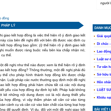
người 
p đồng
Ị PHÁP LÝ
DANH MỤC
 giao kết hợp đồng là việc thể hiện rõ ý định giao kết
Giải quyế
 này của bên đề nghị đối với bên đã được xác định cụ
Di chúc 
ao kết hợp đồng bao gồm:
(i)
thể hiện rõ ý định giao kết
nghị muốn được ràng buộc nếu bên kia chấp nhận nó;
Lao động
 cụ thể.
Luật sư 
ột đề nghị như thế nào được xem là thể hiện rõ ý định
Tư vấn 
iao kết hợp đồng? Thông thường, một đề nghị phải đủ
Sở hữu tr
ụ thể cho phép hình thành hợp đồng khi được chấp
hận. Luật pháp các nước thường quy định một đề nghị
Hôn nhân
iao kết hợp đồng phải hàm chứa tất cả các nội dung
hiết yếu của hợp đồng dự định ký kết. Pháp luật không
LUẬT S
iệt kê những nội dung được coi là nội dung thiết yếu
Khiếu nạ
ủa hợp đồng, vì vậy thẩm phán sẽ căn cứ vào từng
oàn cảnh cụ và căn cứ vào bản chất của từng loại hợp
ồng để quyết định. Ví dụ, đối với một đề nghị giao kết
BÀI VIẾT 