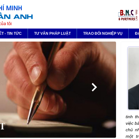
ẾT - TIN TỨC
TƯ VẤN PHÁP LUẬT
TRAO ĐỔI NGHIỆP VỤ
Đ
tinh t
việc b
chủ nh
một t