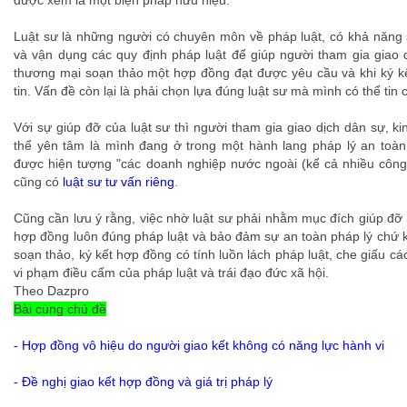
được xem là một biện pháp hữu hiệu.
Luật sư là những người có chuyên môn về pháp luật, có khả năng 
và vận dụng các quy định pháp luật để giúp người tham gia giao 
thương mại soạn thảo một hợp đồng đạt được yêu cầu và khi ký kế
tin. Vấn đề còn lại là phải chọn lựa đúng luật sư mà mình có thể tin 
Với sự giúp đỡ của luật sư thì người tham gia giao dịch dân sự, 
thể yên tâm là mình đang ở trong một hành lang pháp lý an toàn.
được hiện tượng "các doanh nghiệp nước ngoài (kể cả nhiều công
cũng có
luật sư tư vấn riêng
.
Cũng cần lưu ý rằng, việc nhờ luật sư phải nhằm mục đích giúp đỡ 
hợp đồng luôn đúng pháp luật và bảo đảm sự an toàn pháp lý chứ 
soạn thảo, ký kết hợp đồng có tính luồn lách pháp luật, che giấu cá
vi phạm điều cấm của pháp luật và trái đạo đức xã hội.
Theo Dazpro
Bài cùng chủ đề
-
Hợp đồng vô hiệu do người giao kết không có năng lực hành vi
-
Đề nghị giao kết hợp đồng và giá trị pháp lý