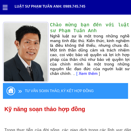
LUẬT SƯ PHẠM TUẤN ANH: 0989.745.745
Chào mừng bạn đến với luật
sư Phạm Tuấn Anh
Nghề luật sư là một trong những nghề
mang tính đặc thù. Kiến thức, kinh nghiệm
là điều không thể thiếu, nhưng chưa đủ.
Một tinh thần dũng cảm và trách nhiệm
cao, coi việc bảo vệ quyền và lợi ích hợp
pháp của thân chủ như bảo vệ quyền lợi
của chính mình là một trong những
nguyên tắc đạo đức của người luật sư
chân chính. ..
[
Xem thêm
]
»
TƯ VẤN SOẠN THẢO, KÝ KẾT HỢP ĐỒNG
Kỹ năng soạn thảo hợp đồng
Trong thực tiễn của đời sống, các giao dịch trong các lĩnh vực d