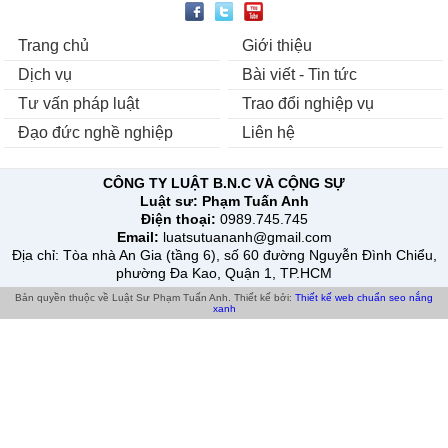
Trang chủ
Giới thiệu
Dịch vụ
Bài viết - Tin tức
Tư vấn pháp luật
Trao đổi nghiệp vụ
Đạo đức nghề nghiệp
Liên hệ
CÔNG TY LUẬT B.N.C VÀ CỘNG SỰ
Luật sư:
Phạm Tuấn Anh
Điện thoại:
0989.745.745
Email:
luatsutuananh@gmail.com
Địa chỉ
: Tòa nhà An Gia (tầng 6), số 60 đường Nguyễn Đình Chiểu,
phường Đa Kao, Quận 1, TP.HCM
Bản quyền thuộc về Luật Sư Phạm Tuấn Anh.
Thiết kế bởi:
Thiết kế web chuẩn seo
nắng
xanh