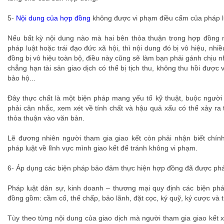
5-
Nội dung của hợp đồng
không được vi phạm điều cấm của pháp luậ
Nếu bất kỳ nội dung nào mà hai bên thỏa thuận trong hợp đồng
pháp luật hoặc trái đạo đức xã hội, thì nội dung đó bị vô hiệu, nh
đồng bị vô hiệu toàn bộ, điều này cũng sẽ làm bạn phải gánh chịu 
chẳng hạn tài sản giao dịch có thể bị tịch thu, không thu hồi được
bảo hộ...
Đây thực chất là một biện pháp mang yếu tố kỹ thuật, buộc người
phải cân nhắc, xem xét về tính chất và hậu quả xấu có thể xảy ra 
thỏa thuận vào văn bản.
Lẽ đương nhiên người tham gia giao kết còn phải nhận biết chín
pháp luật về lĩnh vực mình giao kết để tránh không vi phạm.
6- Áp dụng các biện pháp bảo đảm thực hiện hợp đồng đã được pháp
Pháp luật dân sự, kinh doanh – thương mại quy định các biện ph
đồng gồm: cầm cố, thế chấp, bảo lãnh, đặt cọc, ký quỹ, ký cược và t
Tùy theo từng nội dung của giao dịch mà người tham gia giao kết 