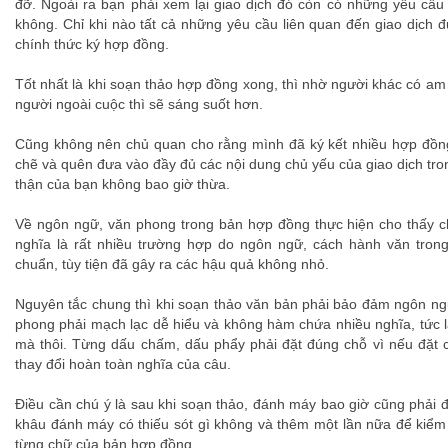
đỡ. Ngoài ra bạn phải xem lại giao dịch đó còn có những yêu cầ
không. Chỉ khi nào tất cả những yêu cầu liên quan đến giao dịch 
chính thức ký hợp đồng.
Tốt nhất là khi soạn thảo hợp đồng xong, thì nhờ người khác có am 
người ngoài cuộc thì sẽ sáng suốt hơn.
Cũng không nên chủ quan cho rằng mình đã ký kết nhiều hợp đồn
chẽ và quên đưa vào đầy đủ các nội dung chủ yếu của giao dịch tr
thận của bạn không bao giờ thừa.
Về ngôn ngữ, văn phong trong bản hợp đồng thực hiện cho thấy chỉ
nghĩa là rất nhiều trường hợp do ngôn ngữ, cách hành văn tro
chuẩn, tùy tiện đã gây ra các hậu quả không nhỏ.
Nguyên tắc chung thì khi soạn thảo văn bản phải bảo đảm ngôn ngữ
phong phải mạch lạc dễ hiểu và không hàm chứa nhiều nghĩa, tức l
mà thôi. Từng dấu chấm, dấu phẩy phải đặt đúng chỗ vì nếu đặt c
thay đổi hoàn toàn nghĩa của câu.
Điều cần chú ý là sau khi soạn thảo, đánh máy bao giờ cũng phải đ
khâu đánh máy có thiếu sót gì không và thêm một lần nữa để kiểm 
từng chữ của bản hợp đồng.