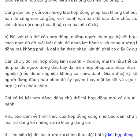
thực sẽ làm hợp đồng bị vô hiệu và không có hiệu lực pháp lý.
Cũng cần lưu ý đối với những loại hợp đồng pháp luật không bắt bu
bản thì cũng nên cố gắng viết thành văn bản để bảo đảm chắc ch
chối được nội dung thỏa thuận mà hai bên đã ký.
b) Đối với chủ thể của hợp đồng, những người tham gia ký kết hợ
cách như: đủ độ tuổi luật định, đủ năng lực hành vi và trong trường
đồng mà không phải là đại diện theo pháp luật thì phải có giấy ủy q
Cần chú ý đối với hợp đồng kinh doanh – thương mại thì hầu hết c
đó phải do người đứng đầu hay đại diện hợp pháp của pháp nhân
nghiệp (nếu doanh nghiệp không có chức danh Giám đốc) ký kế
người đứng đầu pháp nhân đó ủy quyền thay mặt ký kết và việc k
hợp lệ của pháp nhân.
Chỉ có ký kết hợp đồng đúng chủ thể thì hợp đồng mới có giá trị 
hành.
Việc bảo đảm về hình thức của hợp đồng cũng như bảo đảm chủ th
loại trừ đáng kể những rủi ro không đáng có.
3- Tìm hiểu kỹ đối tác trước khi chính thức đặt bút
ký kết hợp đồng
.