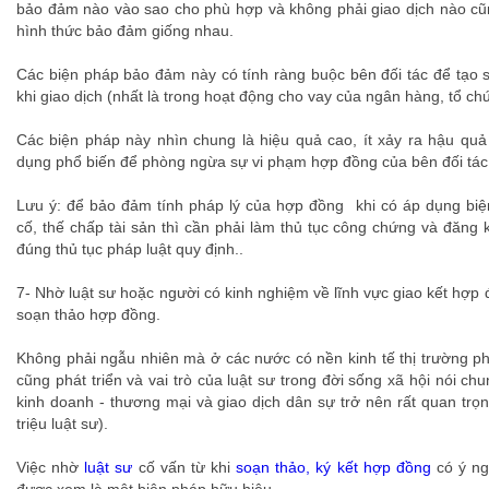
bảo đảm nào vào sao cho phù hợp và không phải giao dịch nào cũ
hình thức bảo đảm giống nhau.
Các biện pháp bảo đảm này có tính ràng buộc bên đối tác để tạo s
khi giao dịch (nhất là trong hoạt động cho vay của ngân hàng, tổ chứ
Các biện pháp này nhìn chung là hiệu quả cao, ít xảy ra hậu qu
dụng phổ biến để phòng ngừa sự vi phạm hợp đồng của bên đối tác
Lưu ý: để bảo đảm tính pháp lý của hợp đồng khi có áp dụng b
cố, thế chấp tài sản thì cần phải làm thủ tục công chứng và đăng
đúng thủ tục pháp luật quy định..
7- Nhờ luật sư hoặc người có kinh nghiệm về lĩnh vực giao kết hợp đ
soạn thảo hợp đồng.
Không phải ngẫu nhiên mà ở các nước có nền kinh tế thị trường phát
cũng phát triển và vai trò của luật sư trong đời sống xã hội nói ch
kinh doanh - thương mại và giao dịch dân sự trở nên rất quan trọ
triệu luật sư).
Việc nhờ
luật sư
cố vấn từ khi
soạn thảo, ký kết hợp đồng
có ý ng