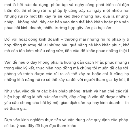
mại là hết sức đa dạng, phức tạp và ngày càng phát triển sôi độ
triển đó, thì những rủi ro pháp lý cũng xảy ra ngày một nhiều h
Những rủi ro một khi xảy ra sẽ kéo theo những hậu quả là những t
nhập... không nhỏ, đẩy các bên vào tình thế khó khăn hoặc phá sả
phục hồi kinh doanh, nhiều trường hợp gây tán gia bại sản.
Đối với hoạt động kinh doanh – thương mại những rủi ro pháp lý tr
hợp đồng thường để lại những hậu quả nặng nề khó khắc phục, khôn
mà còn tốn kém nhiều công sức, tiền của để khắc phục những thiệt 
Vấn đề nêu ở đây không phải là hướng dẫn cách khắc phục những rủ
trong việc ký kết, thực hiện hợp đồng mà chúng tôi muốn đề cập tới
phòng và tránh được các rủi ro có thể xảy ra hoặc chí ít cũng 
những khả năng rủi ro có thể xảy ra đối với người tham gia ký kết, 
Như vậy, việc đề ra các biện pháp phòng, tránh và hạn chế các rủi r
hiện hợp đồng là hết sức cần thiết, đây cũng là vấn đề được nhiều
yêu cầu chung cho bất kỳ một giao dịch dân sự hay kinh doanh – t
sẽ tham gia.
Dựa vào kinh nghiệm thực tiễn và vận dụng các quy định của pháp 
số lưu ý sau đây để bạn đọc tham khảo: