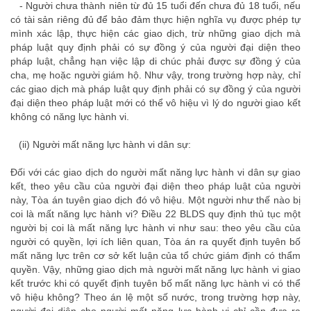
- Người chưa thành niên từ đủ 15 tuổi đến chưa đủ 18 tuổi, nếu
có tài sản riêng đủ để bảo đảm thực hiện nghĩa vụ được phép tự
mình xác lập, thực hiện các giao dịch, trừ những giao dịch mà
pháp luật quy định phải có sự đồng ý của người đại diện theo
pháp luật, chẳng hạn việc lập di chúc phải được sự đồng ý của
cha, mẹ hoặc người giám hộ. Như vậy, trong trường hợp này, chỉ
các giao dịch mà pháp luật quy định phải có sự đồng ý của người
đại diện theo pháp luật mới có thể vô hiệu vì lý do người giao kết
không có năng lực hành vi.
van phong luat su
(ii) Người mất năng lực hành vi dân sự:
văn phòng luật sư
Đối với các giao dịch do người mất năng lực hành vi dân sự giao
kết, theo yêu cầu của người đại diện theo pháp luật của người
này, Tòa án tuyên giao dịch đó vô hiệu. Một người như thế nào bị
coi là mất năng lực hành vi? Điều 22 BLDS quy định thủ tục một
người bị coi là mất năng lực hành vi như sau: theo yêu cầu của
người có quyền, lợi ích liên quan, Tòa án ra quyết định tuyên bố
mất năng lực trên cơ sở kết luận của tổ chức giám định có thẩm
quyền. Vậy, những giao dịch mà người mất năng lực hành vi giao
kết trước khi có quyết định tuyên bố mất năng lực hành vi có thể
vô hiệu không? Theo án lệ một số nước, trong trường hợp này,