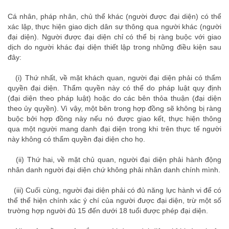
luat su ly hon
Cá nhân, pháp nhân, chủ thể khác (người được đại diện) có thể
xác lập, thực hiện giao dịch dân sự thông qua người khác (người
đại diện). Người được đại diện chỉ có thể bị ràng buộc với giao
dịch do người khác đại diện thiết lập trong những điều kiện sau
đây:
tim luat su gioi
(i)
Thứ nhất, về mặt khách quan, người đại diện phải có thẩm
quyền đại diện. Thẩm quyền này có thể do pháp luật quy định
(đại diện theo pháp luật) hoặc do các bên thỏa thuận (đại diện
theo ủy quyền). Vì vậy, một bên trong hợp đồng sẽ không bị ràng
buộc bởi hợp đồng này nếu nó được giao kết, thực hiện thông
qua một người mang danh đại diện trong khi trên thực tế người
này không có thẩm quyền đại diện cho họ.
tìm luật sư giỏi
(ii)
Thứ hai, về mặt chủ quan, người đại diện phải hành động
nhân danh người đại diện chứ không phải nhân danh chính mình.
(iii)
Cuối cùng, người đại diện phải có đủ năng lực hành vi để có
thể thể hiện chính xác ý chí của người được đại diện, trừ một số
trường hợp người đủ 15 đến dưới 18 tuổi được phép đại diện.