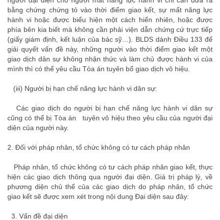
người đại diện cho người mất năng lực hành vi chỉ cần đưa ra
bằng chứng chứng tỏ vào thời điểm giao kết, sự mất năng lực
hành vi hoặc được biểu hiện một cách hiển nhiên, hoặc được
phía bên kia biết mà không cần phải viện dẫn chứng cứ trực tiếp
(giấy giám định, kết luận của bác sỹ…). BLDS dành Điều 133 để
giải quyết vấn đề này, những người vào thời điểm giao kết một
giao dịch dân sự không nhận thức và làm chủ được hành vi của
mình thì có thể yêu cầu Tòa án tuyên bố giao dịch vô hiệu.
thue luat su
(iii) Người bị hạn chế năng lực hành vi dân sự
:
thuê luật sư
Các giao dịch do người bị hạn chế năng lực hành vi dân sự
cũng có thể bị Tòa án tuyên vô hiệu theo yêu cầu của người đại
diện của người này.
luat su thua ke
2.
Đối với pháp nhân, tổ chức không có tư cách pháp nhân
luật sư thừa kế
Pháp nhân, tổ chức không có tư cách pháp nhân giao kết, thực
hiện các giao dịch thông qua người đại diện. Giá trị pháp lý, về
phương diện chủ thể của các giao dịch do pháp nhân, tổ chức
giao kết sẽ được xem xét trong nội dung
Đại diện
sau đây:
luật sư ly hôn
3.
Vấn đề đại diện