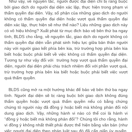
Như vậy, về nguyên tắc, người được đại diện chỉ bị ràng buộc
bởi giao dịch do người đại diện xác lập, thực hiện trong phạm vi
thẩm quyền đại diện. Vậy, số phận của những giao dịch do người
không có thẩm quyền đại diện hoặc vượt quá thẩm quyền đại
diện xác lập, thực hiện sẽ như thế nào? Liệu những giao dịch này
có vô hiệu không? Xuất phát từ mục đich bảo vệ bên thứ ba ngay
tình, BLDS cho rằng, về nguyên tắc, giao dịch do người không có
thẩm quyền đại diện vẫn phát sinh hiệu lực giữa bản thân người
này với người giao kết phía bên kia, trừ trường hợp phía bên kia
biết hoặc buộc phải biết về việc không có thẩm quyền đại diện.
Tương tự như vậy đối với trường hợp vượt quá thẩm quyền đại
diện, người đại diện phải chịu trách nhiệm đối với phần vượt quá,
trừ trường hợp phía bên kia biết hoặc buộc phải biết việc vượt
quá thẩm quyền.
BLDS cũng mở ra một hướng khác để bảo vệ bên thứ ba ngay
tình. Người đại diện sẽ bị ràng buộc bởi giao dịch không đúng
thẩm quyền hoặc vượt quá thẩm quyền nếu có bằng chứng
chứng tỏ người này đã đồng ý hoặc biết mà không phản đối nội
dung giao dịch. Vậy, những hành vi nào có thể coi là hành vi
“đồng ý hoặc biết mà không phản đối”? Chúng tôi cho rằng, hành
vi đồng ý không nhất thiết phải được thể hiện bằng văn bản (như
việc người đại diện theo pháp luật sau đó đã cấp giấp ủy quyền,