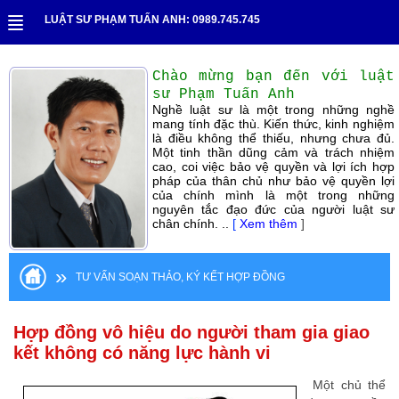
LUẬT SƯ PHẠM TUẤN ANH: 0989.745.745
Chào mừng bạn đến với luật
sư Phạm Tuấn Anh
Nghề luật sư là một trong những nghề
mang tính đặc thù. Kiến thức, kinh nghiệm
là điều không thể thiếu, nhưng chưa đủ.
Một tinh thần dũng cảm và trách nhiệm
cao, coi việc bảo vệ quyền và lợi ích hợp
pháp của thân chủ như bảo vệ quyền lợi
của chính mình là một trong những
nguyên tắc đạo đức của người luật sư
chân chính. ..
[
Xem thêm
]
»
TƯ VẤN SOẠN THẢO, KÝ KẾT HỢP ĐỒNG
Hợp đồng vô hiệu do người tham gia giao
kết không có năng lực hành vi
Một chủ thể