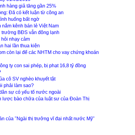
anh hàng giả tăng gần 25%
đồng: Đã có kết luận từ công an
ình huống bất ngờ
n nắm kênh bán lẻ Việt Nam
ị trường BĐS vẫn đông lạnh
 hỏi nhạy cảm
n hai lần thua kiện
om còn lại để các NHTM cho vay chứng khoán
 ty con sai phép, bị phạt 16,8 tỷ đồng
?
của cô SV nghèo khuyết tật
ỏi phải làm sao?
 dân sự có yếu tố nước ngoài
ến lược bào chữa của luật sư của Đoàn Thị
n của "Ngài thị trưởng vĩ đại nhất nước Mỹ"