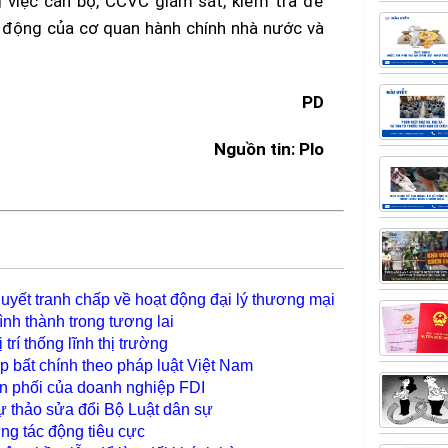
g việc cán bộ, CCVC giám sát, kiểm tra để
t động của cơ quan hành chính nhà nước và
PD
Nguồn tin: Plo
 bao chua
|
luat su ly hon
quyết tranh chấp về hoạt động đại lý thương mại
nh thành trong tương lai
trí thống lĩnh thị trường
p bất chính theo pháp luật Việt Nam
n phối của doanh nghiệp FDI
dự thảo sửa đổi Bộ Luật dân sự
ng tác động tiêu cực