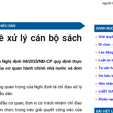
người 
HIỄU DÂN
DANH MỤC
ề xử lý cán bộ sách
Giải quyế
Di chúc 
Lao động
Luật sư 
 Nghị định 04/2015/NĐ-CP quy định thực
của cơ quan hành chính nhà nước và đơn
Tư vấn 
Sở hữu tr
Hôn nhân
 quan trọng của Nghị định là chỉ đạo xử lý
LUẬT S
iễu dân.
Khiếu nạ
đầu cơ quan, đơn vị có trách nhiệm chỉ đạo
ên chức trong việc giải quyết công việc của
BÀI VIẾT 