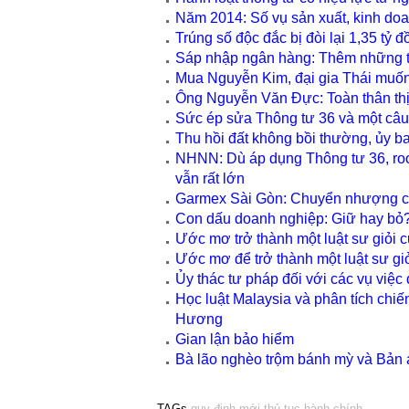
Năm 2014: Số vụ sản xuất, kinh do
Trúng số độc đắc bị đòi lại 1,35 tỷ 
Sáp nhập ngân hàng: Thêm những t
Mua Nguyễn Kim, đại gia Thái muố
Ông Nguyễn Văn Đực: Toàn thân th
Sức ép sửa Thông tư 36 và một câu
Thu hồi đất không bồi thường, ủy ba
NHNN: Dù áp dụng Thông tư 36, ro
vẫn rất lớn
Garmex Sài Gòn: Chuyển nhượng công
Con dấu doanh nghiệp: Giữ hay bỏ
Ước mơ trở thành một luật sư giỏi 
Ước mơ để trở thành một luật sư gi
Ủy thác tư pháp đối với các vụ việc
Học luật Malaysia và phân tích chi
Hương
Gian lận bảo hiểm
Bà lão nghèo trộm bánh mỳ và Bản á
TAGs
quy định mới
thủ tục hành chính