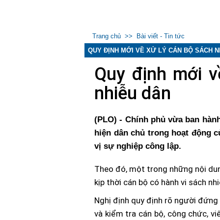
Trang chủ
>>
Bài viết - Tin tức
QUY ĐỊNH MỚI VỀ XỬ LÝ CÁN BỘ SÁCH N
Quy định mới v
nhiễu dân
(PLO) - Chính phủ vừa ban hành
hiện dân chủ trong hoạt động 
vị sự nghiệp công lập.
Theo đó, một trong những nội dung
kịp thời cán bộ có hành vi sách nh
Nghị định quy định rõ người đứng 
và kiểm tra cán bộ, công chức, vi