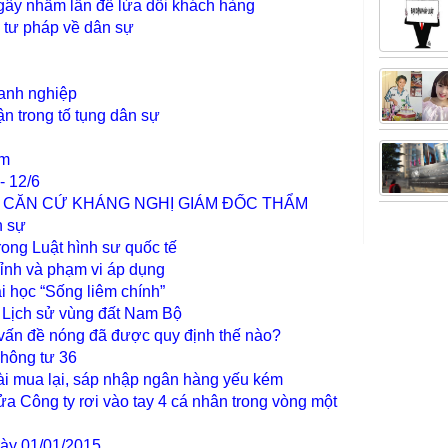
gây nhầm lẫn để lừa dối khách hàng
c tư pháp về dân sự
anh nghiệp
n trong tố tụng dân sự
ểm
- 12/6
À CĂN CỨ KHÁNG NGHỊ GIÁM ĐỐC THẨM
n sự
rong Luật hình sư quốc tế
hỉnh và phạm vi áp dụng
i học “Sống liêm chính”
Lịch sử vùng đất Nam Bộ
vấn đề nóng đã được quy định thế nào?
hông tư 36
i mua lại, sáp nhập ngân hàng yếu kém
 Công ty rơi vào tay 4 cá nhân trong vòng một
gày 01/01/2015