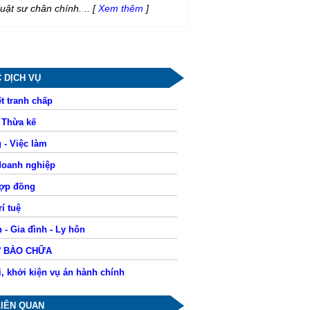
luật sư chân chính. ..
[
Xem thêm
]
 DỊCH VỤ
t tranh chấp
- Thừa kế
 - Việc làm
doanh nghiệp
hợp đồng
í tuệ
 - Gia đình - Ly hôn
Ư BÀO CHỮA
i, khởi kiện vụ án hành chính
LIÊN QUAN