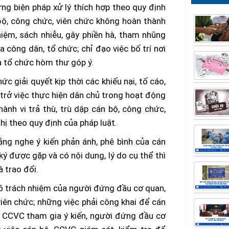
ững biện pháp xử lý thích hợp theo quy định
bộ, công chức, viên chức không hoàn thành
hiệm, sách nhiễu, gây phiền hà, tham nhũng
a công dân, tổ chức; chỉ đạo việc bố trí nơi
và tổ chức hòm thư góp ý.
ức giải quyết kịp thời các khiếu nại, tố cáo,
n trở việc thực hiện dân chủ trong hoạt động
ành vi trả thù, trù dập cán bộ, công chức,
ghị theo quy định của pháp luật.
ắng nghe ý kiến phản ánh, phê bình của cán
ý được gặp và có nội dung, lý do cụ thể thì
à trao đổi.
õ trách nhiệm của người đứng đầu cơ quan,
viên chức; những việc phải công khai để cán
, CCVC tham gia ý kiến, người đứng đầu cơ