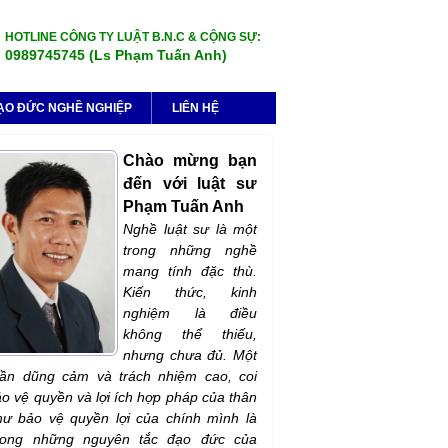
HOTLINE CÔNG TY LUẬT B.N.C & CỘNG SỰ:
0989745745 (Ls Phạm Tuấn Anh)
ẠO ĐỨC NGHỀ NGHIỆP
LIÊN HỆ
Chào mừng bạn
đến với luật sư
Phạm Tuấn Anh
Nghề luật sư là một
trong những nghề
mang tính đặc thù.
Kiến thức, kinh
nghiệm là điều
không thể thiếu,
nhưng chưa đủ. Một
hần dũng cảm và trách nhiệm cao, coi
ảo vệ quyền và lợi ích hợp pháp của thân
ư bảo vệ quyền lợi của chính mình là
rong những nguyên tắc đạo đức của