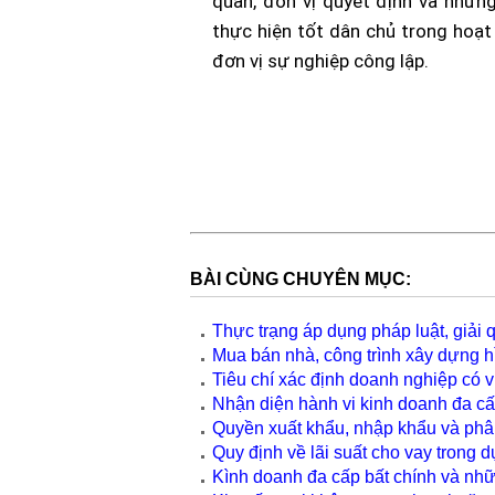
quan, đơn vị quyết định và nhữn
thực hiện tốt dân chủ trong hoạ
đơn vị sự nghiệp công lập.
luat su gioi
|
luat su doanh nghiep
|
luat su
BÀI CÙNG CHUYÊN MỤC:
Thực trạng áp dụng pháp luật, giải 
Mua bán nhà, công trình xây dựng hì
Tiêu chí xác định doanh nghiệp có vị 
Nhận diện hành vi kinh doanh đa cấ
Quyền xuất khẩu, nhập khẩu và phâ
Quy định về lãi suất cho vay trong 
Kình doanh đa cấp bất chính và nhữ