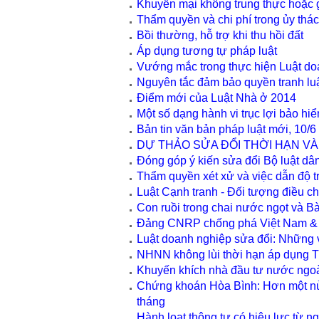
Khuyến mại không trung thực hoặc 
Thẩm quyền và chi phí trong ủy thá
Bồi thường, hỗ trợ khi thu hồi đất
Áp dụng tương tự pháp luật
Vướng mắc trong thực hiện Luật do
Nguyên tắc đảm bảo quyền tranh luậ
Điểm mới của Luật Nhà ở 2014
Một số dạng hành vi trục lợi bảo hi
Bản tin văn bản pháp luật mới, 10/6 
DỰ THẢO SỬA ĐỔI THỜI HẠN V
Đóng góp ý kiến sửa đổi Bộ luật dâ
Thẩm quyền xét xử và việc dẫn độ t
Luật Cạnh tranh - Đối tượng điều c
Con ruồi trong chai nước ngọt và Bà
Đảng CNRP chống phá Việt Nam & 
Luật doanh nghiệp sửa đổi: Những 
NHNN không lùi thời hạn áp dụng T
Khuyến khích nhà đầu tư nước ngoà
Chứng khoán Hòa Bình: Hơn một nửa
tháng
Hành loạt thông tư có hiệu lực từ n