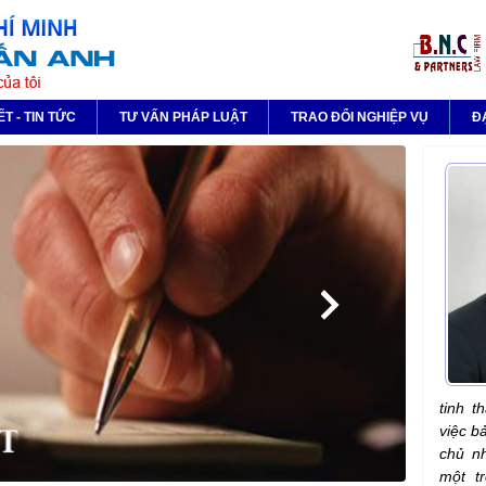
ẾT - TIN TỨC
TƯ VẤN PHÁP LUẬT
TRAO ĐỔI NGHIỆP VỤ
Đ
tinh t
việc b
chủ nh
một t