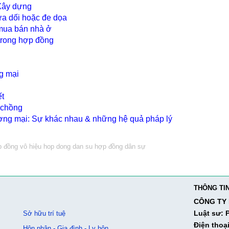
Xây dựng
ừa dối hoặc đe dọa
 mua bán nhà ở
 trong hợp đồng
g mại
ết
 chồng
ng mại: Sự khác nhau & những hệ quả pháp lý
 đồng vô hiệu
hop dong dan su
hợp đồng dân sự
THÔNG TIN
CÔNG TY 
Luật sư:
Sở hữu trí tuệ
Điện thoại
Hôn nhân - Gia đình - Ly hôn