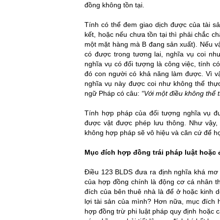
đồng không tồn tại.
Tính có thể đem giao dịch được của tài sản
kết, hoặc nếu chưa tồn tại thì phải chắc 
một mặt hàng mà B đang sản xuất). Nếu vật
có được trong tương lai, nghĩa vụ coi nh
nghĩa vụ có đối tượng là công việc, tính c
đó con người có khả năng làm được. Vì vậ
nghĩa vụ này được coi như không thể thự
ngữ Pháp có câu:
“Với một điều không thể t
van phong luat su
Tính hợp pháp của đối tượng nghĩa vụ đ
được vật được phép lưu thông. Như vậy,
không hợp pháp sẽ vô hiệu và căn cứ để h
Mục đích hợp đồng trái pháp luật hoặc 
Điều 123 BLDS đưa ra định nghĩa khá mơ
của hợp đồng chính là động cơ cá nhân t
đích của bên thuê nhà là để ở hoặc kinh 
lợi tài sản của mình? Hơn nữa, mục đích 
hợp đồng trừ phi luật pháp quy định hoặc 