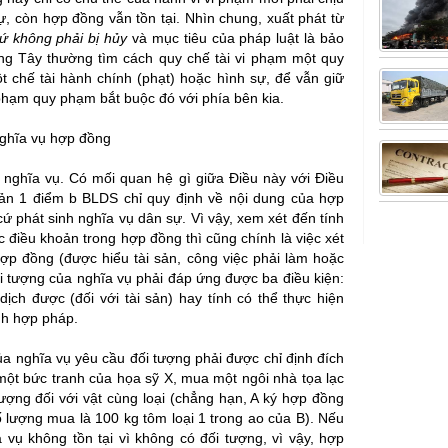
ự, còn hợp đồng vẫn tồn tại. Nhìn chung, xuất phát từ
hứ không phải bị hủy
và mục tiêu của pháp luật là bảo
 Tây thường tìm cách quy chế tài vi phạm một quy
 chế tài hành chính (phạt) hoặc hình sự, để vẫn giữ
phạm quy phạm bắt buộc đó với phía bên kia.
nghĩa vụ hợp đồng
nghĩa vụ. Có mối quan hệ gì giữa Điều này với Điều
n 1 điểm b BLDS chỉ quy định về nội dung của hợp
ứ phát sinh nghĩa vụ dân sự. Vì vậy, xem xét đến tính
 điều khoản trong hợp đồng thì cũng chính là việc xét
hợp đồng (được hiểu tài sản, công việc phải làm hoặc
 tượng của nghĩa vụ phải đáp ứng được ba điều kiện:
ịch được (đối với tài sản) hay tính có thể thực hiện
nh hợp pháp.
ủa nghĩa vụ yêu cầu đối tượng phải được chỉ định đích
a một bức tranh của họa sỹ X, mua một ngôi nhà tọa lạc
ượng đối với vật cùng loại (chẳng hạn, A ký hợp đồng
 lượng mua là 100 kg tôm loại 1 trong ao của B). Nếu
 vụ không tồn tại vì không có đối tượng, vì vậy, hợp