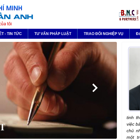
ẾT - TIN TỨC
TƯ VẤN PHÁP LUẬT
TRAO ĐỔI NGHIỆP VỤ
Đ
tinh t
việc b
chủ nh
một t