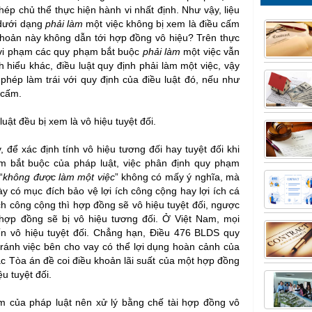
ép chủ thể thực hiện hành vi nhất định. Như vậy, liệu
 dưới dạng
phải làm
một việc không bị xem là điều cấm
 khoản này không dẫn tới hợp đồng vô hiệu? Trên thực
ch vi phạm các quy phạm bắt buộc
phải làm
một việc vẫn
h hiểu khác, điều luật quy định phải làm một việc, vậy
phép làm trái với quy định của điều luật đó, nếu như
 cấm.
uật đều bị xem là vô hiệu tuyệt đối.
 để xác định tính vô hiệu tương đối hay tuyệt đối khi
 bắt buộc của pháp luật, việc phân định quy phạm
“
không
được làm một việc
” không có mấy ý nghĩa, mà
y có mục đích bảo vệ lợi ích công cộng hay lợi ích cá
h công cộng thì hợp đồng sẽ vô hiệu tuyệt đối, ngược
 hợp đồng sẽ bị vô hiệu tương đối. Ở Việt Nam, mọi
n vô hiệu tuyệt đối. Chẳng hạn, Điều 476 BLDS quy
tránh việc bên cho vay có thể lợi dụng hoàn cảnh của
ác Tòa án đề coi điều khoản lãi suất của một hợp đồng
ệu tuyệt đối.
 của pháp luật nên xử lý bằng chế tài hợp đồng vô