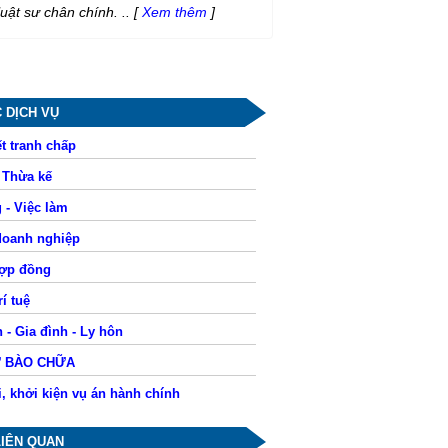
luật sư chân chính. ..
[
Xem thêm
]
 DỊCH VỤ
t tranh chấp
- Thừa kế
 - Việc làm
doanh nghiệp
hợp đồng
í tuệ
 - Gia đình - Ly hôn
Ư BÀO CHỮA
i, khởi kiện vụ án hành chính
LIÊN QUAN