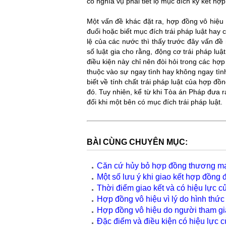
có nghĩa vụ phải tiết lộ mục đích ký kết hợ
Một vấn đề khác đặt ra, hợp đồng vô hiệu 
đuổi hoặc biết mục đích trái pháp luật ha
lệ của các nước thì thấy trước đây vấn đề
số luật gia cho rằng, động cơ trái pháp luậ
điều kiện này chỉ nên đòi hỏi trong các hợp
thuộc vào sự ngay tình hay không ngay tì
biết về tính chất trái pháp luật của hợp đồn
đó. Tuy nhiên, kể từ khi Tòa án Pháp đưa r
đối khi một bên có mục đích trái pháp luật.
BÀI CÙNG CHUYÊN MỤC:
Căn cứ hủy bỏ hợp đồng thương m
Một số lưu ý khi giao kết hợp đồng 
Thời điểm giao kết và có hiệu lực 
Hợp đồng vô hiệu vì lý do hình thức
Hợp đồng vô hiệu do người tham gia
Đặc điểm và điều kiện có hiệu lực