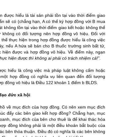
 được hiểu là tài sản phải tồn tại vào thời điểm giao
chắn sẽ có (chẳng hạn, A có thể ký hợp đồng với B mua
 không tồn tại vào thời điểm giao kết hoặc không thể
ư không có đối tượng nên hợp đồng vô hiệu. Đối với
ó thể thực hiện trong hợp đồng được hiểu là công việc
y, nếu A hứa sẽ bán cho B thuốc trường sinh bất tử,
c hiện được và hợp đồng vô hiệu. Về điểm này, ngạn
hực hiện được thì không ai phải có trách nhiệm cả!”
.
ược hiểu là công việc mà pháp luật không cấm hoặc
 một hợp đồng có nghĩa vụ liên quan đến đối tượng
ợp đồng vô hiệu là Điều 122 khoản 1 điểm b BLDS.
đạo đức xã hội
 hồ về mục đích của hợp đồng. Có nên xem mục đích
húc đẩy các bên giao kết hợp đồng? Chẳng hạn, mục
doanh, mục đích của bên cho thuê là để khai thác hóa
hợp đồng không phải là một điều khoản bắt buộc của
các bên thỏa thuận. Điều đó có nghĩa là các bên không