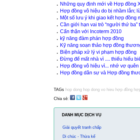
Những quy định mới về Hợp đồng 
Hợp đồng vô hiệu do bị nhầm lẫn; l
Một số lưu ý khi giao kết hợp đồng
Cần giới hạn vai trò “người thứ ba”
Cẩn thận với Incoterm 2010
kỹ năng đàm phán hợp đồng
Kỹ năng soạn thảo hợp đồng thươn
Biện pháp xử lý vi phạm hợp đồng
Đừng để mất nhà vì .... thiếu hiểu bi
Hợp đồng vô hiệu vì... nhớ vợ quên
Hợp đồng dân sự và Hợp đồng thươ
TAGs
hop dong
hop dong vo hieu
hợp đồng
hợp
Chia sẻ:
DANH MỤC DỊCH VỤ
Giải quyết tranh chấp
Di chúc - Thừa kế