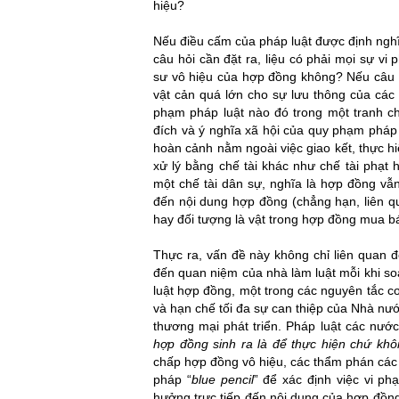
hiệu?
Nếu điều cấm của pháp luật được định ngh
câu hỏi cần đặt ra, liệu có phải mọi sự v
sư vô hiệu của hợp đồng không? Nếu câu tr
vật cản quá lớn cho sự lưu thông của các g
phạm pháp luật nào đó trong một tranh c
đích và ý nghĩa xã hội của quy phạm pháp
hoàn cảnh nằm ngoài việc giao kết, thực h
xử lý bằng chế tài khác như chế tài phạt
một chế tài dân sự, nghĩa là hợp đồng vẫn
đến nội dung hợp đồng (chẳng hạn, liên q
hay đối tượng là vật trong hợp đồng mua 
giải quyết tranh chấp
Thực ra, vấn đề này không chỉ liên quan đ
đến quan niệm của nhà làm luật mỗi khi so
luật hợp đồng, một trong các nguyên tắc cơ
và hạn chế tối đa sự can thiệp của Nhà nư
thương mại phát triển. Pháp luật các nướ
hợp
đồng sinh ra là để thực hiện chứ khô
chấp hợp đồng vô hiệu, các thẩm phán cá
pháp “
blue pencil
” để xác định việc vi p
hưởng trực tiếp đến nội dung của hợp đồng