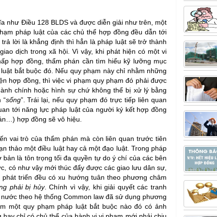
ĩa như Điều 128 BLDS và được diễn giải như trên, một
i phạm pháp luật của các chủ thể hợp đồng đều dẫn tới
ả lời là khẳng định thì hẳn là pháp luật sẽ trở thành
iao dịch trong xã hội. Vì vậy, khi phát hiện có một vi
hấp hợp đồng, thẩm phán cần tìm hiểu kỹ lưỡng mục
 luật bắt buộc đó. Nếu quy phạm này chỉ nhằm những
iện hợp đồng, thì việc vi phạm quy phạm đó phải được
 hành chính hoặc hình sự chứ không thể bị xử lý bằng
 “
sống
”. Trái lại, nếu quy phạm đó trực tiếp liên quan
uan tới năng lực pháp luật của người ký kết hợp đồng
bán…) hợp đồng sẽ vô hiệu.
ến vai trò của thẩm phán mà còn liên quan trước tiên
ạn thảo một điều luật hay cả một đạo luật. Trong pháp
 bản là tôn trọng tối đa quyền tự do ý chí của các bên
ớc, có như vậy mới thúc đẩy được các giao lưu dân sự,
c phát triển đều có xu hướng tuân theo phương châm
ng phải bị hủy
. Chính vì vậy, khi giải quyết các tranh
c nước theo hệ thống Common law đã sử dụng phương
hạm một quy phạm pháp luật bắt buộc nào đó có ảnh
 hay chỉ có chủ thể của hành vi vi phạm mới phải chịu