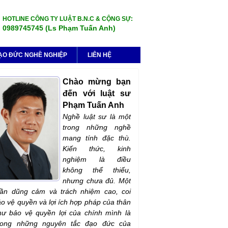
HOTLINE CÔNG TY LUẬT B.N.C & CỘNG SỰ:
0989745745 (Ls Phạm Tuấn Anh)
ẠO ĐỨC NGHỀ NGHIỆP
LIÊN HỆ
Chào mừng bạn
đến với luật sư
Phạm Tuấn Anh
Nghề luật sư là một
trong những nghề
mang tính đặc thù.
Kiến thức, kinh
nghiệm là điều
không thể thiếu,
nhưng chưa đủ. Một
hần dũng cảm và trách nhiệm cao, coi
ảo vệ quyền và lợi ích hợp pháp của thân
ư bảo vệ quyền lợi của chính mình là
rong những nguyên tắc đạo đức của