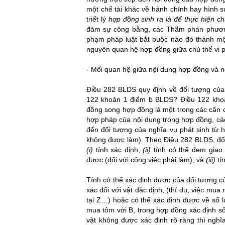
một chế tài khác về hành chính hay hình s
triết lý
hợp đồng sinh ra là để thực hiện c
đảm sự công bằng, các Thẩm phán phương
phạm pháp luật bắt buộc nào đó thành một
nguyên quan hệ hợp đồng giữa chủ thể vi 
- Mối quan hệ giữa nội dung hợp đồng và 
Điều 282 BLDS quy định về đối tượng của 
122 khoản 1 điểm b BLDS? Điều 122 khoả
đồng song hợp đồng là một trong các căn c
hợp pháp của nội dung trong hợp đồng, các
đến đối tượng của nghĩa vụ phát sinh từ 
không được làm). Theo Điều 282 BLDS, đối
(i)
tính xác định;
(ii)
tính có thể đem giao d
được (đối với công việc phải làm); và
(iii)
tí
luat su
Tính có thể xác định được của đối tượng c
xác đối với vật đặc định, (thí dụ, việc mu
tại Z…) hoặc có thể xác định được về số l
mua tôm với B, trong hợp đồng xác định số
vật không được xác định rõ ràng thì nghĩa