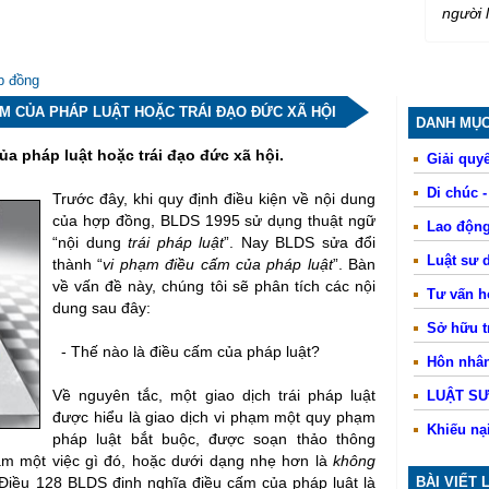
người 
p đồng
ẤM CỦA PHÁP LUẬT HOẶC TRÁI ĐẠO ĐỨC XÃ HỘI
DANH MỤC
a pháp luật hoặc trái đạo đức xã hội.
Giải quyế
Di chúc 
Trước đây, khi quy định điều kiện về nội dung
của hợp đồng, BLDS 1995 sử dụng thuật ngữ
Lao động
“nội dung
trái pháp luật
”. Nay BLDS sửa đổi
Luật sư 
thành “
vi phạm điều
cấm của pháp luật
”. Bàn
về vấn đề này, chúng tôi sẽ phân tích các nội
Tư vấn 
dung sau đây:
Sở hữu tr
- Thế nào là điều cấm của pháp luật?
Hôn nhân
Về nguyên tắc, một giao dịch trái pháp luật
LUẬT S
được hiểu là giao dịch vi phạm một quy phạm
Khiếu nạ
pháp luật bắt buộc, được soạn thảo thông
àm một việc gì đó, hoặc dưới dạng nhẹ hơn là
không
Điều 128 BLDS định nghĩa điều cấm của pháp luật là
BÀI VIẾT 