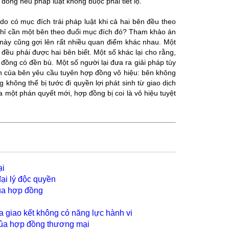
p đồng nếu pháp luật không buộc phải tiết lộ.
do có mục đích trái pháp luật khi cả hai bên đều theo
y chỉ cần một bên theo đuổi mục đích đó? Tham khảo án
 này cũng gợi lên rất nhiều quan điểm khác nhau. Một
t đều phải được hai bên biết. Một số khác lại cho rằng,
 đồng có đền bù. Một số người lại đưa ra giải pháp tùy
nh của bên yêu cầu tuyên hợp đồng vô hiệu: bên không
g không thể bị tước đi quyền lợi phát sinh từ giao dịch
a một phán quyết mới, hợp đồng bị coi là vô hiệu tuyệt
ại
đại lý độc quyền
của hợp đồng
 giao kết không có năng lực hành vi
 của hợp đồng thương mại