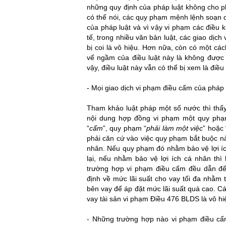
những quy định của pháp luật không cho ph
có thể nói, các quy phạm mệnh lệnh soạn
của pháp luật và vì vậy vi phạm các điều
tế, trong nhiều văn bản luật, các giao dị
bị coi là vô hiệu. Hơn nữa, còn có một các
vế ngầm của điều luật này là không được 
vậy, điều luật này vẫn có thể bị xem là điều
- Mọi giao dịch vi phạm điều cấm của pháp l
Tham khảo luật pháp một số nước thì thấy,
nội dung hợp đồng vi phạm một quy phạm
“
cấm
”, quy phạm “
phải làm một việc
” hoặc 
phải căn cứ vào việc quy phạm bắt buộc nà
nhân. Nếu quy phạm đó nhằm bảo vệ lợi íc
lại, nếu nhằm bảo vệ lợi ích cá nhân thì
trường hợp vi phạm điều cấm đều dẫn đế
định về mức lãi suất cho vay tối đa nhằm 
bên vay để áp đặt mức lãi suất quá cao. C
vay tài sản vi phạm Điều 476 BLDS là vô hi
giai quyet tranh chap
- Những trường hợp nào vi phạm điều cấm